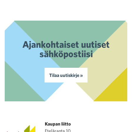
Ajankohtaiset uutiset
sähköpostiisi
Tilaa uutiskirje »
Kaupan liitto
Eteläranta 10