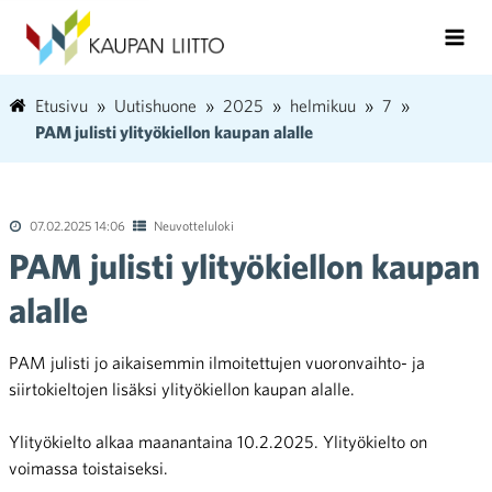
Etusivu
Uutishuone
2025
helmikuu
7
PAM julisti ylityökiellon kaupan alalle
07.02.2025 14:06
Neuvotteluloki
PAM julisti ylityökiellon kaupan
alalle
PAM julisti jo aikaisemmin ilmoitettujen vuoronvaihto- ja
siirtokieltojen lisäksi ylityökiellon kaupan alalle.
Ylityökielto alkaa maanantaina 10.2.2025. Ylityökielto on
voimassa toistaiseksi.