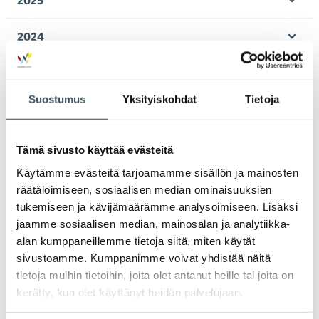
2025
Ava
valik
2024
Ava
valik
2023
Ava
valik
Suostumus
Yksityiskohdat
Tietoja
2022
Ava
valik
2021
Tämä sivusto käyttää evästeitä
Ava
valik
Käytämme evästeitä tarjoamamme sisällön ja mainosten
2020
räätälöimiseen, sosiaalisen median ominaisuuksien
Ava
tukemiseen ja kävijämäärämme analysoimiseen. Lisäksi
valik
2019
jaamme sosiaalisen median, mainosalan ja analytiikka-
Ava
alan kumppaneillemme tietoja siitä, miten käytät
valik
2018
sivustoamme. Kumppanimme voivat yhdistää näitä
Ava
tietoja muihin tietoihin, joita olet antanut heille tai joita on
valik
2017
kerätty, kun olet käyttänyt heidän palvelujaan.
Ava
valik