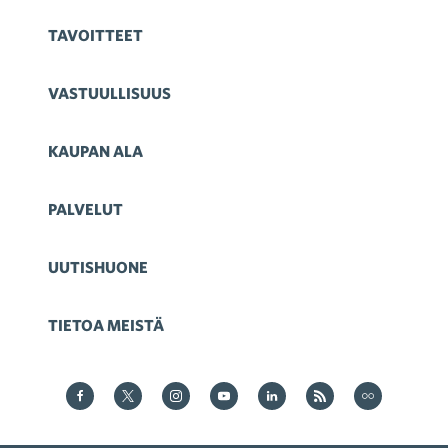
TAVOITTEET
VASTUULLISUUS
KAUPAN ALA
PALVELUT
UUTISHUONE
TIETOA MEISTÄ
Kauppa Facebookissa
Kauppa Twitterissä
Kauppa on Instagram
Kauppa YouTubesssa
Kauppa LinkedInissä
Kauppa on RSS
Kauppa
on Flickr