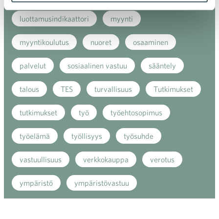
luottamusindikaattori
myynti
myyntikoulutus
nuoret
osaaminen
palvelut
sosiaalinen vastuu
sääntely
talous
TES
turvallisuus
Tutkimukset
tutkimukset
työ
työehtosopimus
työelämä
työllisyys
työsuhde
vastuullisuus
verkkokauppa
verotus
ympäristö
ympäristövastuu