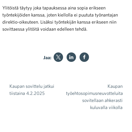
Ylitöistä täytyy joka tapauksessa aina sopia erikseen
työntekijöiden kanssa, joten kiellolla ei puututa työnantajan
direktio-oikeuteen. Lisäksi työntekijän kanssa erikseen niin
sovittaessa ylitöitä voidaan edelleen tehdä.
Jaa:
Kaupan sovittelu jatkui
Kaupan
Artikkelien selaus
tiistaina 4.2.2025
työehtosopimusneuvotteluita
sovitellaan ahkerasti
kuluvalla viikolla