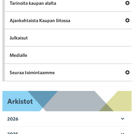
A
Tarinoita kaupan alalta
val
Tari
ka
Ava
Ajankohtaista Kaupan liitossa
al
Ajan
K
l
Julkaisut
Medialle
Ava
Seuraa toimintaamme
toi
Arkistot
2026
Ava
valik