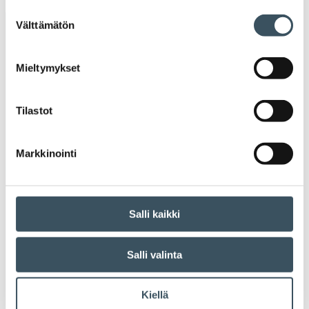
Suostumuksen
Välttämätön
valinta
Avainsanat
Mieltymykset
alv
arvonlisävero
digikauppa
digiostaminen
digitaalisuus
digitalisaatio
Tilastot
energiatehokkuus
erikoiskauppa
EU
Markkinointi
ilmasto
kansainvälinen kilpailu
kansainvälinen verkkokauppa
kasvu
Salli kaikki
kaupan näkymät
kauppa
kemikaalit
Salli valinta
kiertotalous
koronavirus
koulutus
Kiellä
kuluttaja
kuluttajat
kuluttajien luottamus