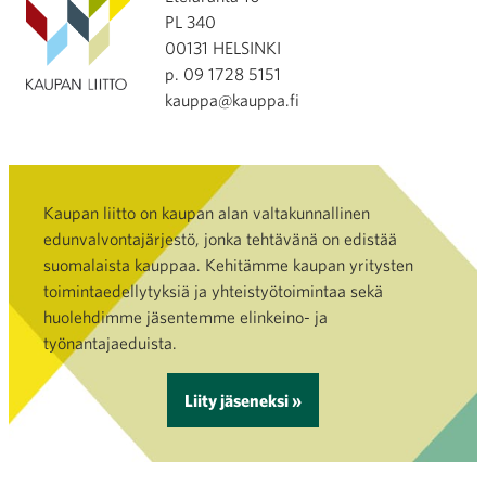
PL 340
00131 HELSINKI
p. 09 1728 5151
kauppa@kauppa.fi
Kaupan liitto on kaupan alan valtakunnallinen
edunvalvontajärjestö, jonka tehtävänä on edistää
suomalaista kauppaa. Kehitämme kaupan yritysten
toimintaedellytyksiä ja yhteistyötoimintaa sekä
huolehdimme jäsentemme elinkeino- ja
työnantajaeduista.
Liity jäseneksi »