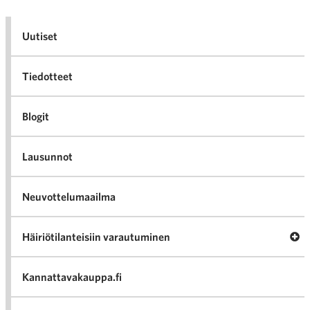
Uutiset
Tiedotteet
Blogit
Lausunnot
Neuvottelumaailma
Av
Häiriötilanteisiin varautuminen
Häir
va
Kannattavakauppa.fi