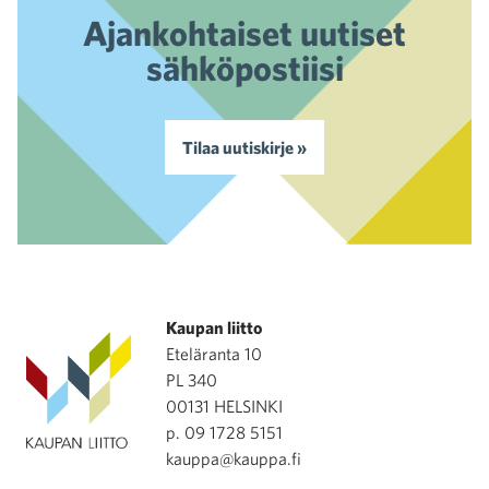
Ajankohtaiset uutiset
sähköpostiisi
Tilaa uutiskirje »
Kaupan liitto
Eteläranta 10
PL 340
00131 HELSINKI
p. 09 1728 5151
kauppa@kauppa.fi