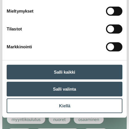
digiostaminen
digitaalisuus
digitalisaatio
Mieltymykset
energiatehokkuus
erikoiskauppa
EU
Tilastot
ilmasto
kansainvälinen kilpailu
Markkinointi
kansainvälinen verkkokauppa
kasvu
kaupan näkymät
kauppa
kemikaalit
Salli kaikki
kiertotalous
koronavirus
koulutus
Salli valinta
kuluttaja
kuluttajat
kuluttajien luottamus
luottamusindikaattori
myynti
Kiellä
myyntikoulutus
nuoret
osaaminen