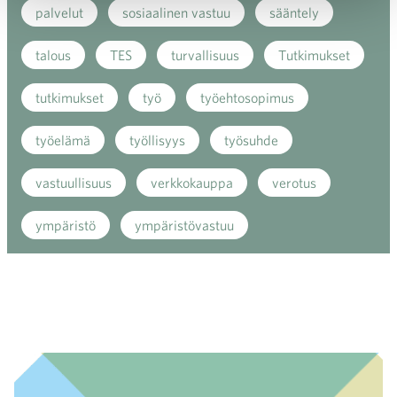
palvelut
sosiaalinen vastuu
sääntely
talous
TES
turvallisuus
Tutkimukset
tutkimukset
työ
työehtosopimus
työelämä
työllisyys
työsuhde
vastuullisuus
verkkokauppa
verotus
ympäristö
ympäristövastuu