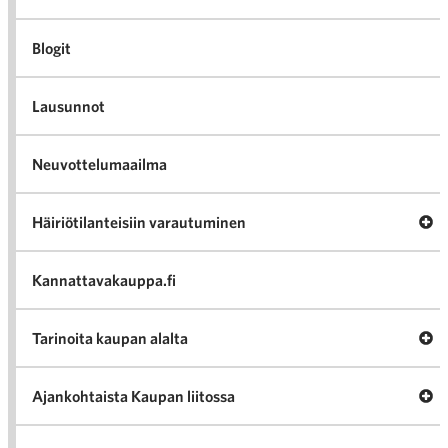
Blogit
Lausunnot
Neuvottelumaailma
Av
Häiriötilanteisiin varautuminen
Häir
va
Kannattavakauppa.fi
A
Tarinoita kaupan alalta
val
Tari
ka
Ava
Ajankohtaista Kaupan liitossa
al
Ajan
K