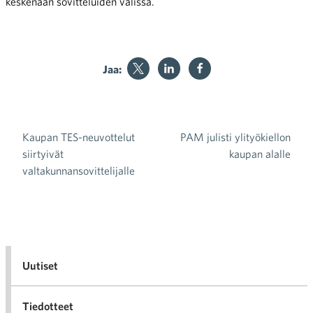
keskenään sovitteluiden välissä.
Jaa:
Kaupan TES-neuvottelut
PAM julisti ylityökiellon
Artikkelien selaus
siirtyivät
kaupan alalle
valtakunnansovittelijalle
Uutiset
Tiedotteet