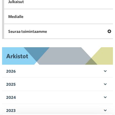
l
Julkaisut
Medialle
Ava
Seuraa toimintaamme
toi
Arkistot
2026
Ava
valik
2025
Ava
valik
2024
Ava
valik
2023
Ava