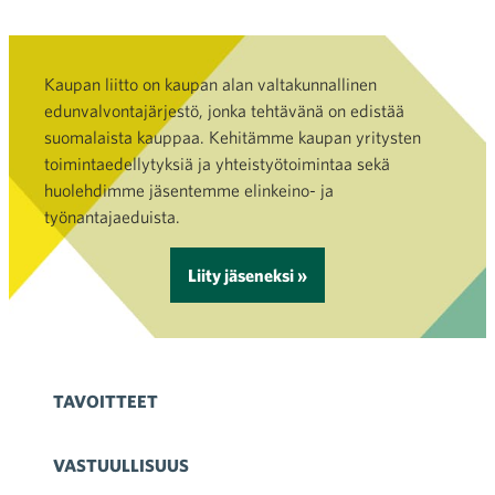
Kaupan liitto on kaupan alan valtakunnallinen
edunvalvontajärjestö, jonka tehtävänä on edistää
suomalaista kauppaa. Kehitämme kaupan yritysten
toimintaedellytyksiä ja yhteistyötoimintaa sekä
huolehdimme jäsentemme elinkeino- ja
työnantajaeduista.
Liity jäseneksi »
TAVOITTEET
VASTUULLISUUS