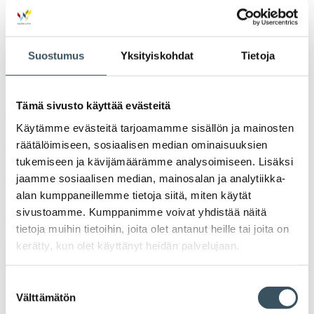
valik
2022
Ava
valik
Suostumus
Yksityiskohdat
Tietoja
2021
Ava
valik
2020
Tämä sivusto käyttää evästeitä
Ava
valik
Käytämme evästeitä tarjoamamme sisällön ja mainosten
2019
Ava
räätälöimiseen, sosiaalisen median ominaisuuksien
valik
tukemiseen ja kävijämäärämme analysoimiseen. Lisäksi
2018
jaamme sosiaalisen median, mainosalan ja analytiikka-
Ava
valik
alan kumppaneillemme tietoja siitä, miten käytät
2017
sivustoamme. Kumppanimme voivat yhdistää näitä
Ava
valik
tietoja muihin tietoihin, joita olet antanut heille tai joita on
kerätty, kun olet käyttänyt heidän palvelujaan.
Avainsanat
Suostumuksen
Välttämätön
valinta
alv
arvonlisävero
digikauppa