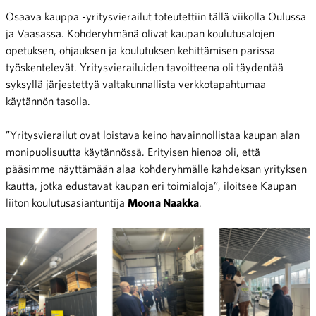
Osaava kauppa -yritysvierailut toteutettiin tällä viikolla Oulussa
ja Vaasassa. Kohderyhmänä olivat kaupan koulutusalojen
opetuksen, ohjauksen ja koulutuksen kehittämisen parissa
työskentelevät. Yritysvierailuiden tavoitteena oli täydentää
syksyllä järjestettyä valtakunnallista verkkotapahtumaa
käytännön tasolla.
”Yritysvierailut ovat loistava keino havainnollistaa kaupan alan
monipuolisuutta käytännössä. Erityisen hienoa oli, että
pääsimme näyttämään alaa kohderyhmälle kahdeksan yrityksen
kautta, jotka edustavat kaupan eri toimialoja”, iloitsee Kaupan
liiton koulutusasiantuntija
Moona Naakka
.