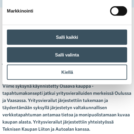
Markkinointi
21.02.2025 12:33
Uutiset
koulutus
,
osaaminen
,
osaava kauppa -tapahtuma
Osaava kauppa -yritysvierailut
Salli kaikki
näyttivät koulutuksen
Salli valinta
järjestäjille kaupan
monipuolisuuden käytännössä
Kiellä
Viime syksynä käynnistetty Osaava kauppa -
tapahtumakonsepti jatkui yritysvierailuiden merkeissä Oulussa
ja Vaasassa. Yritysvierailut järjestettiin tukemaan ja
täydentämään syksyllä järjestetyn valtakunnallisen
verkkotapahtuman antamaa tietoa ja monipuolistamaan kuvaa
kaupan alasta. Yritysvierailut järjestettiin yhteistyössä
Teknisen Kaupan Liiton ja Autoalan kanssa.