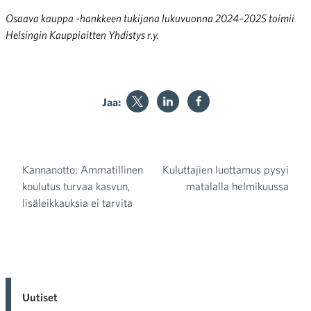
Osaava kauppa -hankkeen tukijana lukuvuonna 2024–2025 toimii
Helsingin Kauppiaitten Yhdistys r.y.
Jaa:
Kannanotto: Ammatillinen
Kuluttajien luottamus pysyi
Artikkelien selaus
koulutus turvaa kasvun,
matalalla helmikuussa
lisäleikkauksia ei tarvita
Uutiset