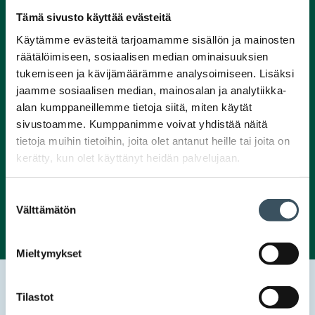
Tämä sivusto käyttää evästeitä
Käytämme evästeitä tarjoamamme sisällön ja mainosten
räätälöimiseen, sosiaalisen median ominaisuuksien
tukemiseen ja kävijämäärämme analysoimiseen. Lisäksi
jaamme sosiaalisen median, mainosalan ja analytiikka-
alan kumppaneillemme tietoja siitä, miten käytät
sivustoamme. Kumppanimme voivat yhdistää näitä
tietoja muihin tietoihin, joita olet antanut heille tai joita on
kerätty, kun olet käyttänyt heidän palvelujaan.
Suostumuksen
Välttämätön
valinta
Mieltymykset
Etusivu
Uutishuone
2025
helmikuu
21
Osaava kauppa -yritysvierailut näyttivät koulutuksen
Tilastot
järjestäjille kaupan monipuolisuuden käytännössä