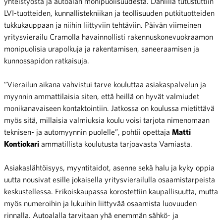
yhteistyöstä ja autoalan monipuolisuudesta. Dahlilla tutustuttiin
LVI-tuotteiden, kunnallistekniikan ja teollisuuden putkituotteiden
tukkukauppaan ja niihin liittyviin tehtäviin. Päivän viimeinen
yritysvierailu Cramolla havainnollisti rakennuskonevuokraamon
monipuolisia urapolkuja ja rakentamisen, saneeraamisen ja
kunnossapidon ratkaisuja.
”Vierailun aikana vahvistui tarve kouluttaa asiakaspalvelun ja
myynnin ammattilaisia siten, että heillä on hyvät valmiudet
monikanavaiseen kontaktointiin. Jatkossa on koulussa mietittävä
myös sitä, millaisia valmiuksia koulu voisi tarjota nimenomaan
teknisen- ja automyynnin puolelle”, pohtii opettaja
Matti
Kontiokari
ammatillista koulutusta tarjoavasta Vamiasta.
Asiakaslähtöisyys, myyntitaidot, asenne sekä halu ja kyky oppia
uutta nousivat esille jokaisella yritysvierailulla osaamistarpeista
keskustellessa. Erikoiskaupassa korostettiin kaupallisuutta, mutta
myös numeroihin ja lukuihin liittyvää osaamista luovuuden
rinnalla. Autoalalla tarvitaan yhä enemmän sähkö- ja