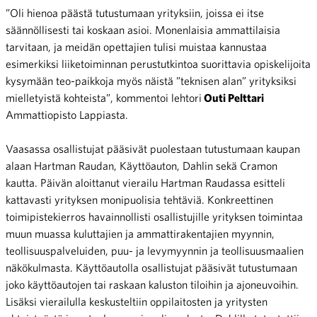
”Oli hienoa päästä tutustumaan yrityksiin, joissa ei itse
säännöllisesti tai koskaan asioi. Monenlaisia ammattilaisia
tarvitaan, ja meidän opettajien tulisi muistaa kannustaa
esimerkiksi liiketoiminnan perustutkintoa suorittavia opiskelijoita
kysymään teo-paikkoja myös näistä ”teknisen alan” yrityksiksi
mielletyistä kohteista”, kommentoi lehtori
Outi Pelttari
Ammattiopisto Lappiasta.
Vaasassa osallistujat pääsivät puolestaan tutustumaan kaupan
alaan Hartman Raudan, Käyttöauton, Dahlin sekä Cramon
kautta. Päivän aloittanut vierailu Hartman Raudassa esitteli
kattavasti yrityksen monipuolisia tehtäviä. Konkreettinen
toimipistekierros havainnollisti osallistujille yrityksen toimintaa
muun muassa kuluttajien ja ammattirakentajien myynnin,
teollisuuspalveluiden, puu- ja levymyynnin ja teollisuusmaalien
näkökulmasta. Käyttöautolla osallistujat pääsivät tutustumaan
joko käyttöautojen tai raskaan kaluston tiloihin ja ajoneuvoihin.
Lisäksi vierailulla keskusteltiin oppilaitosten ja yritysten