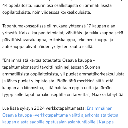
44 oppilaitosta. Suurin osa osallistujista oli ammatillisista
oppilaitoksista, noin viidesosa korkeakouluista.
Tapahtumakonseptissa oli mukana yhteensä 17 kaupan alan
yritystä. Kaikki kaupan toimialat, vähittäis- ja tukkukauppa sekä
päivittäistavarakauppa, erikoiskauppa, tekninen kauppa ja
autokauppa olivat näiden yritysten kautta esillä.
”Ensimmäistä kertaa toteutettu Osaava kauppa -
tapahtumakonsepti tavoitti noin neljäsosan Suomen
ammatillisista oppilaitoksista, yli puolet ammattikorkeakouluista
ja lähes puolet yliopistoista. Pidän tätä merkkinä siitä, että
kaupan ala kiinnostaa, siitä halutaan oppia uutta ja tämän
tyyppiselle tapahtumakonseptille on tarvetta”, Naakka kiteyttää.
Lue lisää syksyn 2024 verkkotapahtumasta:
Ensimmäinen
Osaava kauppa -verkkotapahtuma välitti ajankohtaista tietoa
kaupan alasta sadoille opetusalan asiantuntijoille | Kauppa