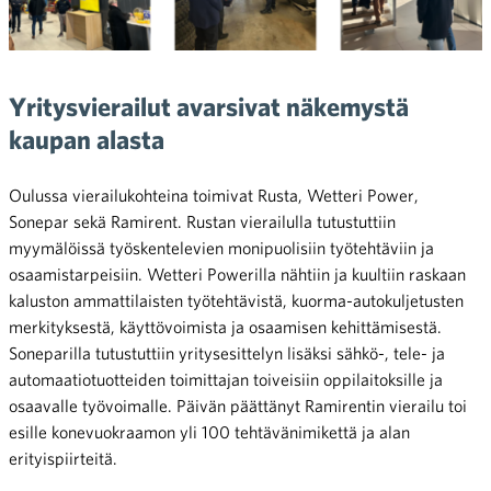
Yritysvierailut avarsivat näkemystä
kaupan alasta
Oulussa vierailukohteina toimivat Rusta, Wetteri Power,
Sonepar sekä Ramirent. Rustan vierailulla tutustuttiin
myymälöissä työskentelevien monipuolisiin työtehtäviin ja
osaamistarpeisiin. Wetteri Powerilla nähtiin ja kuultiin raskaan
kaluston ammattilaisten työtehtävistä, kuorma-autokuljetusten
merkityksestä, käyttövoimista ja osaamisen kehittämisestä.
Soneparilla tutustuttiin yritysesittelyn lisäksi sähkö-, tele- ja
automaatiotuotteiden toimittajan toiveisiin oppilaitoksille ja
osaavalle työvoimalle. Päivän päättänyt Ramirentin vierailu toi
esille konevuokraamon yli 100 tehtävänimikettä ja alan
erityispiirteitä.