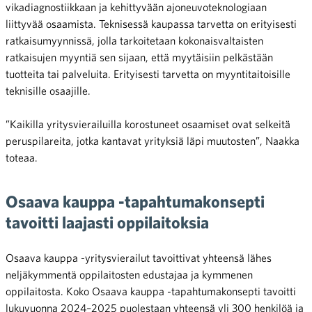
vikadiagnostiikkaan ja kehittyvään ajoneuvoteknologiaan
liittyvää osaamista. Teknisessä kaupassa tarvetta on erityisesti
ratkaisumyynnissä, jolla tarkoitetaan kokonaisvaltaisten
ratkaisujen myyntiä sen sijaan, että myytäisiin pelkästään
tuotteita tai palveluita. Erityisesti tarvetta on myyntitaitoisille
teknisille osaajille.
”Kaikilla yritysvierailuilla korostuneet osaamiset ovat selkeitä
peruspilareita, jotka kantavat yrityksiä läpi muutosten”, Naakka
toteaa.
Osaava kauppa -tapahtumakonsepti
tavoitti laajasti oppilaitoksia
Osaava kauppa -yritysvierailut tavoittivat yhteensä lähes
neljäkymmentä oppilaitosten edustajaa ja kymmenen
oppilaitosta. Koko Osaava kauppa -tapahtumakonsepti tavoitti
lukuvuonna 2024–2025 puolestaan yhteensä yli 300 henkilöä ja