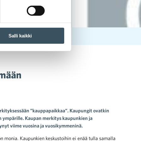
Salli kaikki
ämään
erkityksessään ”kauppapaikkaa”. Kaupungit ovatkin
n ympärille. Kaupan merkitys kaupunkien ja
ynyt viime vuosina ja vuosikymmeninä.
 on monia. Kaupunkien keskustoihin ei enää tulla samalla