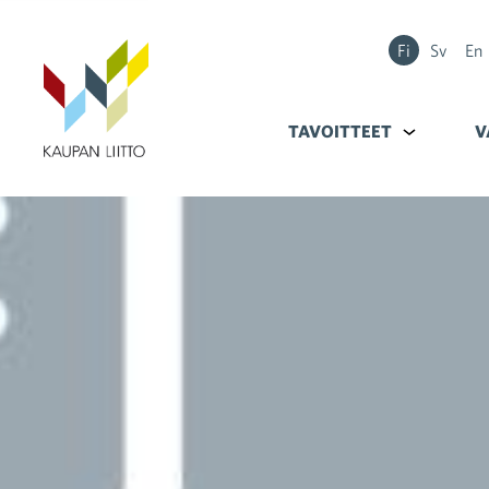
Fi
Sv
En
TAVOITTEET
Alavalikko k
V