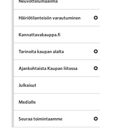
Neuvottelumaailma
Avaa valikko Häir
Häiriötilanteisiin varautuminen
Kannattavakauppa.fi
Avaa valikko Tari
Tarinoita kaupan alalta
Avaa valikko Ajan
Ajankohtaista Kaupan liitossa
Julkaisut
Medialle
Avaa valikko Seu
Seuraa toimintaamme