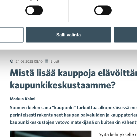
Salli valinta
stä lisää kauppoja elävöittämään kaupunkikeskustaamme?
24.03.2025 08:10
Blogit
Mistä lisää kauppoja elävöitt
kaupunkikeskustaamme?
Markus Kalmi
Suomen kielen sana ”kaupunki” tarkoittaa alkuperäisessä m
perinteisesti rakentuneet kaupan palveluiden ja kauppatorie
kaupunkikeskustojen vetovoimatekijänä on kuitenkin vähent
Syitä kehitykselle