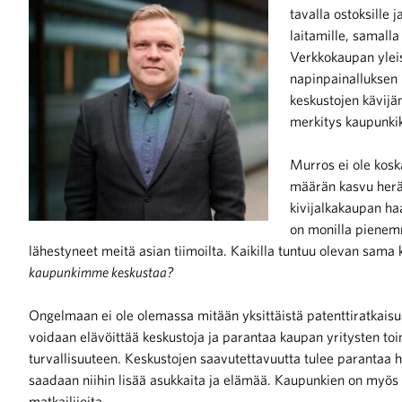
tavalla ostoksille
laitamille, samall
iötilanteisiin varautuminen
Verkkokaupan yleis
napinpainalluksen 
keskustojen kävijäm
merkitys kaupunki
noita kaupan alalta
Murros ei ole koska
määrän kasvu herä
kivijalkakaupan haa
kohtaista Kaupan liitossa
on monilla pienem
lähestyneet meitä asian tiimoilta. Kaikilla tuntuu olevan sam
kaupunkimme keskustaa?
Ongelmaan ei ole olemassa mitään yksittäistä patenttiratkaisua
voidaan elävöittää keskustoja ja parantaa kaupan yritysten toi
turvallisuuteen. Keskustojen saavutettavuutta tulee parantaa h
raa toimintaamme
saadaan niihin lisää asukkaita ja elämää. Kaupunkien on myös
matkailijoita.