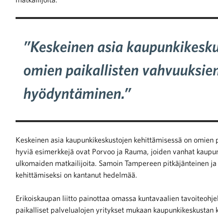
”Keskeinen asia kaupunkikesku
omien paikallisten vahvuuksie
hyödyntäminen.”
Keskeinen asia kaupunkikeskustojen kehittämisessä on omien p
hyviä esimerkkejä ovat Porvoo ja Rauma, joiden vanhat kaupung
ulkomaiden matkailijoita. Samoin Tampereen pitkäjänteinen j
kehittämiseksi on kantanut hedelmää.
Erikoiskaupan liitto painottaa omassa kuntavaalien tavoiteohj
paikalliset palvelualojen yritykset mukaan kaupunkikeskustan 