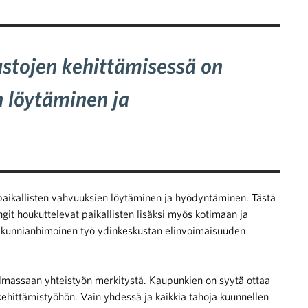
stojen kehittämisessä on
n löytäminen ja
aikallisten vahvuuksien löytäminen ja hyödyntäminen. Tästä
it houkuttelevat paikallisten lisäksi myös kotimaan ja
a kunnianhimoinen työ ydinkeskustan elinvoimaisuuden
elmassaan yhteistyön merkitystä. Kaupunkien on syytä ottaa
kehittämistyöhön. Vain yhdessä ja kaikkia tahoja kuunnellen