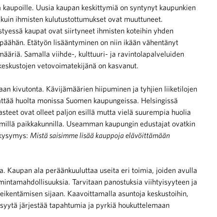
 ja kaupoille. Uusia kaupan keskittymiä on syntynyt kaupunkien
a kuin ihmisten kulutustottumukset ovat muuttuneet.
tyessä kaupat ovat siirtyneet ihmisten koteihin yhden
päähän. Etätyön lisääntyminen on niin ikään vähentänyt
ääriä. Samalla viihde-, kulttuuri- ja ravintolapalveluiden
keskustojen vetovoimatekijänä on kasvanut.
an kivutonta. Kävijämäärien hiipuminen ja tyhjien liiketilojen
ttää huolta monissa Suomen kaupungeissa. Helsingissä
steet ovat olleet paljon esillä mutta vielä suurempia huolia
millä paikkakunnilla. Useamman kaupungin edustajat ovatkin
a kysymys:
Mistä saisimme lisää kauppoja elävöittämään
. Kaupan ala peräänkuuluttaa useita eri toimia, joiden avulla
mintamahdollisuuksia. Tarvitaan panostuksia viihtyisyyteen ja
eikentämisen sijaan. Kaavoittamalla asuntoja keskustoihin,
 syytä järjestää tapahtumia ja pyrkiä houkuttelemaan