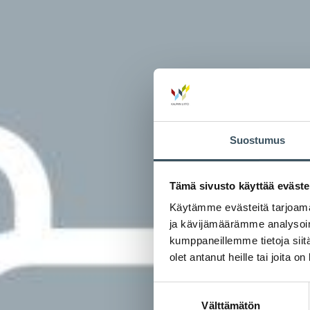
Suostumus
Tämä sivusto käyttää eväste
Käytämme evästeitä tarjoama
ja kävijämäärämme analysoim
kumppaneillemme tietoja siitä
olet antanut heille tai joita o
Suostumuksen
Välttämätön
valinta