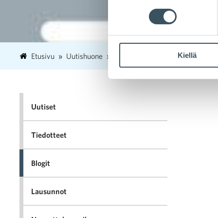
Kiellä
Etusivu
Uutishuone
2025
maaliskuu
24
Mi
Uutiset
Tiedotteet
Blogit
Lausunnot