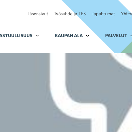
Jäsensivut
Työsuhde ja TES
Tapahtumat
Yhtey
ohteelle Tavoitteet
ASTUULLISUUS
Alavalikko kohteelle Vastuullisuus
KAUPAN ALA
Alavalikko kohteelle K
PALVELUT
A