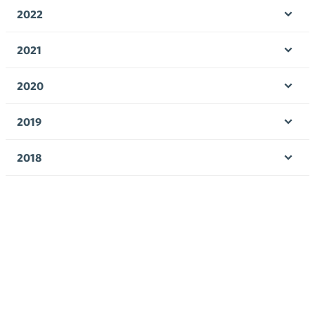
valik
2022
Ava
valik
2021
Ava
valik
2020
Ava
valik
2019
Ava
valik
2018
Ava
valik
2017
Ava
valik
Avainsanat
alv
arvonlisävero
digikauppa