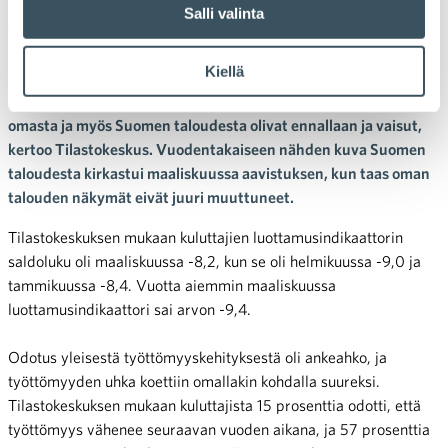
Salli valinta
yrittäjät jo optisempia
Kiellä
Maaliskuussa näkemys oman talouden nykytilasta parani
hieman edelliskuusta pysyen silti hyvin heikkona. Odotukset
omasta ja myös Suomen taloudesta olivat ennallaan ja vaisut,
kertoo Tilastokeskus. Vuodentakaiseen nähden kuva Suomen
taloudesta kirkastui maaliskuussa aavistuksen, kun taas oman
talouden näkymät eivät juuri muuttuneet.
Tilastokeskuksen mukaan kuluttajien luottamusindikaattorin
saldoluku oli maaliskuussa -8,2, kun se oli helmikuussa -9,0 ja
tammikuussa -8,4. Vuotta aiemmin maaliskuussa
luottamusindikaattori sai arvon -9,4.
Odotus yleisestä työttömyyskehityksestä oli ankeahko, ja
työttömyyden uhka koettiin omallakin kohdalla suureksi.
Tilastokeskuksen mukaan kuluttajista 15 prosenttia odotti, että
työttömyys vähenee seuraavan vuoden aikana, ja 57 prosenttia