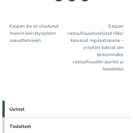
Kaupan ala on sitoutunut
Kaupan
Artikkelien selaus
muovin kierrätysasteen
vastuullisuuskyselyssä näkyi
saavuttamiseen
kasvanut regulaatiopaine –
yritykset kokivat sen
tärkeimmäksi
vastuullisuuden ajuriksi ja
haasteeksi
Uutiset
Tiedotteet