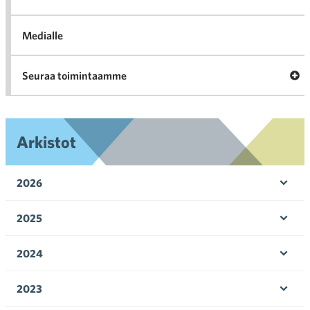
Medialle
Ava
Seuraa toimintaamme
toi
Arkistot
2026
Ava
valik
2025
Ava
valik
2024
Ava
valik
2023
Ava