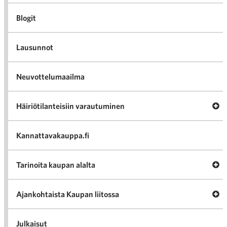
Blogit
Lausunnot
Neuvottelumaailma
Av
Häiriötilanteisiin varautuminen
Häir
va
Kannattavakauppa.fi
A
Tarinoita kaupan alalta
val
Tari
ka
Ava
Ajankohtaista Kaupan liitossa
al
Ajan
K
l
Julkaisut