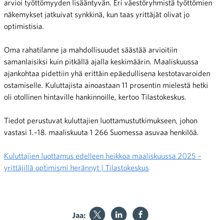
arvioi työttömyyden lisääntyvän. Eri väestöryhmistä työttömien
näkemykset jatkuivat synkkinä, kun taas yrittäjät olivat jo
optimistisia.
Oma rahatilanne ja mahdollisuudet säästää arvioitiin
samanlaisiksi kuin pitkällä ajalla keskimäärin. Maaliskuussa
ajankohtaa pidettiin yhä erittäin epäedullisena kestotavaroiden
ostamiselle. Kuluttajista ainoastaan 11 prosentin mielestä hetki
oli otollinen hintaville hankinnoille, kertoo Tilastokeskus.
Tiedot perustuvat kuluttajien luottamustutkimukseen, johon
vastasi 1.–18. maaliskuuta 1 266 Suomessa asuvaa henkilöä.
Kuluttajien luottamus edelleen heikkoa maaliskuussa 2025 –
yrittäjillä optimismi herännyt | Tilastokeskus
Jaa: