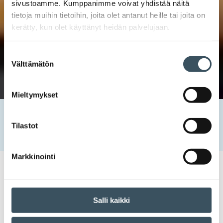
sivustoamme. Kumppanimme voivat yhdistää näitä
tietoja muihin tietoihin, joita olet antanut heille tai joita on
kerätty, kun olet käyttänyt heidän palvelujaan.
Suostumuksen
Välttämätön
valinta
Mieltymykset
Etusivu
Uutishuone
2025
maaliskuu
27
Kuluttajien luottamus edelleen heikkoa maaliskuussa –
Tilastot
yrittäjät jo optisempia
Markkinointi
27.03.2025 10:03
Uutiset
kuluttajat
,
kuluttajien luottamus
Kuluttajien luottamus edelleen
Salli kaikki
heikkoa maaliskuussa –