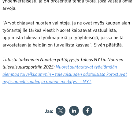
yhdenvertaisesti, ja 84 prosenttia tehdä työtä, joka vastaa omia
arvoja.
”Arvot ohjaavat nuorten valintoja, ja ne ovat myös kaupan alan
työnantajille tärkeä viesti: Nuoret kaipaavat vastuullista,
oppimista tukevaa työilmapiiriä ja työyhteisöjä, joissa heitä
arvostetaan ja heidän on turvallista kasvaa”, Sivén päättää.
Tutustu tarkemmin Nuorten yrittäjyys ja Talous NYTin Nuorten
tulevaisuusraporttiin 2025:
Nuoret suhtautuvat työelämään
aiempaa toiveikkaammin – tulevaisuuden odotuksissa korostuvat
myös onnellisuuden ja rauhan merkitys – NYT
Jaa: