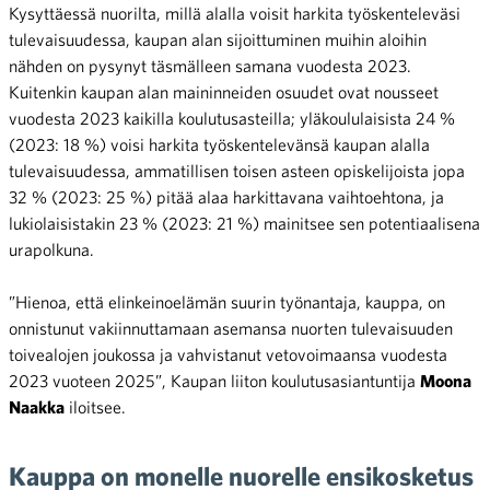
Kysyttäessä nuorilta, millä alalla voisit harkita työskenteleväsi
tulevaisuudessa, kaupan alan sijoittuminen muihin aloihin
nähden on pysynyt täsmälleen samana vuodesta 2023.
Kuitenkin kaupan alan maininneiden osuudet ovat nousseet
vuodesta 2023 kaikilla koulutusasteilla; yläkoululaisista 24 %
(2023: 18 %) voisi harkita työskentelevänsä kaupan alalla
tulevaisuudessa, ammatillisen toisen asteen opiskelijoista jopa
32 % (2023: 25 %) pitää alaa harkittavana vaihtoehtona, ja
lukiolaisistakin 23 % (2023: 21 %) mainitsee sen potentiaalisena
urapolkuna.
”Hienoa, että elinkeinoelämän suurin työnantaja, kauppa, on
onnistunut vakiinnuttamaan asemansa nuorten tulevaisuuden
toivealojen joukossa ja vahvistanut vetovoimaansa vuodesta
2023 vuoteen 2025”, Kaupan liiton koulutusasiantuntija
Moona
Naakka
iloitsee.
Kauppa on monelle nuorelle ensikosketus