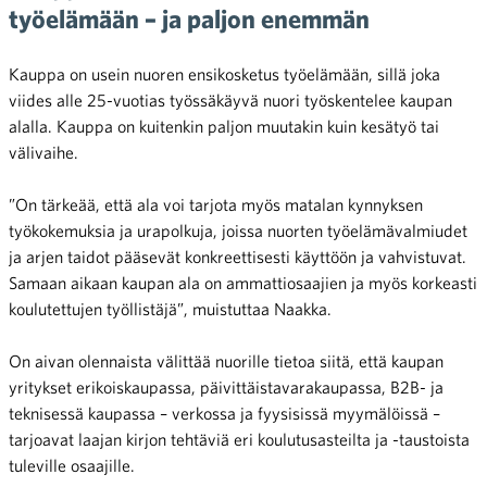
työelämään – ja paljon enemmän
Kauppa on usein nuoren ensikosketus työelämään, sillä joka
viides alle 25-vuotias työssäkäyvä nuori työskentelee kaupan
alalla. Kauppa on kuitenkin paljon muutakin kuin kesätyö tai
välivaihe.
”On tärkeää, että ala voi tarjota myös matalan kynnyksen
työkokemuksia ja urapolkuja, joissa nuorten työelämävalmiudet
ja arjen taidot pääsevät konkreettisesti käyttöön ja vahvistuvat.
Samaan aikaan kaupan ala on ammattiosaajien ja myös korkeasti
koulutettujen työllistäjä”, muistuttaa Naakka.
On aivan olennaista välittää nuorille tietoa siitä, että kaupan
yritykset erikoiskaupassa, päivittäistavarakaupassa, B2B- ja
teknisessä kaupassa – verkossa ja fyysisissä myymälöissä –
tarjoavat laajan kirjon tehtäviä eri koulutusasteilta ja -taustoista
tuleville osaajille.