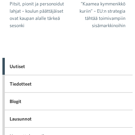
Pitsit, pionit ja personoidut
”Kaamea kymmenikkö
Artikkelien selaus
lahjat – koulun päättäjäiset
kuriin” – EU:n strategia
ovat kaupan alalle tärkeä
tähtää toimivampiin
sesonki
sisämarkkinoihin
Uutiset
Tiedotteet
Blogit
Lausunnot