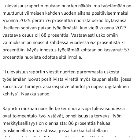
Tulevaisuusraportin mukaan nuorten näkökulma työelämään on
muuttunut viimeisen kahden vuoden aikana positiivisemmaksi.
Vuonna 2025 peräti 76 prosenttia nuorista uskoo löytävänsä
itselleen sopivan paikan työelämästä, kun vielä vuonna 2023
vastaava osuus oli 68 prosenttia. Vastaavasti usko omiin
valmiuksiin on noussut kahdessa vuodessa 62 prosentista 71
prosenttiin. Myös innostus työelämää kohtaan on kasvanut: 57
prosenttia nuorista odottaa sitä innolla.
”Tulevaisuusraportin viestit nuorten paremmasta uskosta
työelämään luovat positiivista virettä myös kaupan alalla, jossa
korostuvat tiimityö, asiakaspalvelutaidot ja nopea digitaalinen
kehitys”, Naakka sanoo.
Raportin mukaan nuorille tärkeimpiä arvoja tulevaisuudessa
ovat toimeentulo, työ, ystävät, onnellisuus ja terveys. Työn
merkityksellisyys on olennaista: 86 prosenttia haluaa
työskennellä ympäristössä, jossa kaikkia kohdellaan