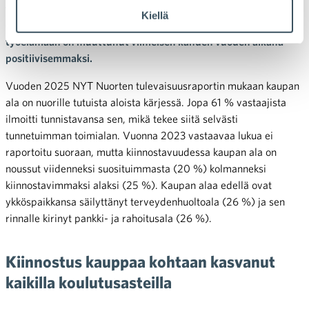
tulevaisuusraportti 2025 osoittaa, että kiinnostus alaa kohtaan
Kiellä
on vahvistunut viime vuosien aikana. Nuorten näkökulma
työelämään on muuttunut viimeisen kahden vuoden aikana
positiivisemmaksi.
Vuoden 2025 NYT Nuorten tulevaisuusraportin mukaan kaupan
ala on nuorille tutuista aloista kärjessä. Jopa 61 % vastaajista
ilmoitti tunnistavansa sen, mikä tekee siitä selvästi
tunnetuimman toimialan. Vuonna 2023 vastaavaa lukua ei
raportoitu suoraan, mutta kiinnostavuudessa kaupan ala on
noussut viidenneksi suosituimmasta (20 %) kolmanneksi
kiinnostavimmaksi alaksi (25 %). Kaupan alaa edellä ovat
ykköspaikkansa säilyttänyt terveydenhuoltoala (26 %) ja sen
rinnalle kirinyt pankki- ja rahoitusala (26 %).
Kiinnostus kauppaa kohtaan kasvanut
kaikilla koulutusasteilla