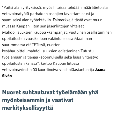
”Paitsi alan yrityksissä, myös liitoissa tehdään määrätietoista
vetovoimatyötä parhaiden osaajien tavoittamiseksi ja
saamiseksi alan työtehtäviin. Esimerkkejä tästä ovat muun
muassa Kaupan liiton sen jäsenliittojen yhteiset
Mahdollisuuksien kauppa -kampanjat, vuotuinen osallistuminen
oppilaitosten vuosikelloon vakiintuneessa Maailman
suurimmassa etäTETissä, nuorten
kesäharjoittelumahdollisuuksien edistäminen Tutustu
työelämään ja tienaa -sopimuksella sekä laaja yhteistyö
oppilaitosten kanssa”, kertoo Kaupan liitossa
vetovoimaviestintää koordinoiva viestintäasiantuntija
Jaana
Sivén
.
Nuoret suhtautuvat työelämään yhä
myönteisemmin ja vaativat
merkityksellisyyttä