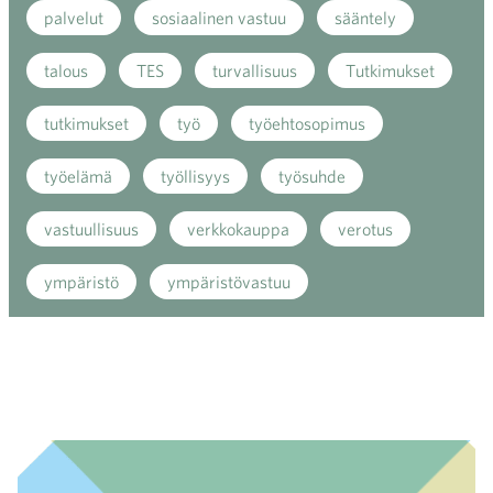
palvelut
sosiaalinen vastuu
sääntely
talous
TES
turvallisuus
Tutkimukset
tutkimukset
työ
työehtosopimus
työelämä
työllisyys
työsuhde
vastuullisuus
verkkokauppa
verotus
ympäristö
ympäristövastuu