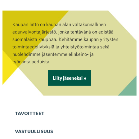
Kaupan liitto on kaupan alan valtakunnallinen
edunvalvontajärjestö, jonka tehtävänä on edistää
suomalaista kauppaa. Kehitämme kaupan yritysten
toimintaedellytyksiä ja yhteistyötoimintaa sekä
huolehdimme jäsentemme elinkeino- ja
työnantajaeduista.
Liity jäseneksi »
TAVOITTEET
VASTUULLISUUS