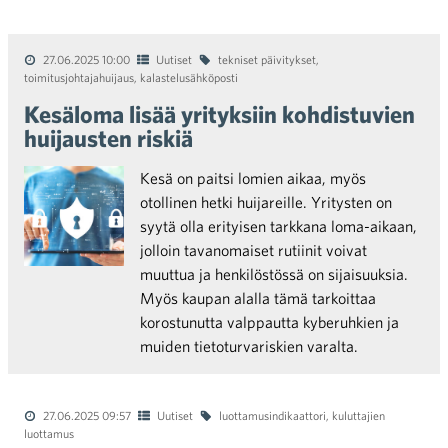
27.06.2025 10:00
Uutiset
tekniset päivitykset
,
toimitusjohtajahuijaus
,
kalastelusähköposti
Kesäloma lisää yrityksiin kohdistuvien
huijausten riskiä
Kesä on paitsi lomien aikaa, myös
otollinen hetki huijareille. Yritysten on
syytä olla erityisen tarkkana loma-aikaan,
jolloin tavanomaiset rutiinit voivat
muuttua ja henkilöstössä on sijaisuuksia.
Myös kaupan alalla tämä tarkoittaa
korostunutta valppautta kyberuhkien ja
muiden tietoturvariskien varalta.
27.06.2025 09:57
Uutiset
luottamusindikaattori
,
kuluttajien
luottamus