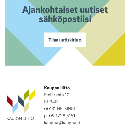
Ajankohtaiset uutiset
sähköpostiisi
Tilaa uutiskirje »
Kaupan liitto
Eteläranta 10
PL 340
00131 HELSINKI
p. 09 1728 5151
kauppa@kauppa.fi