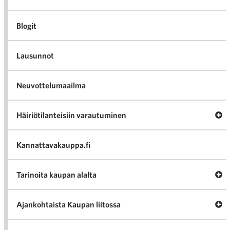
Blogit
Lausunnot
Neuvottelumaailma
Av
Häiriötilanteisiin varautuminen
Häir
va
Kannattavakauppa.fi
A
Tarinoita kaupan alalta
val
Tari
ka
Ava
Ajankohtaista Kaupan liitossa
al
Ajan
K