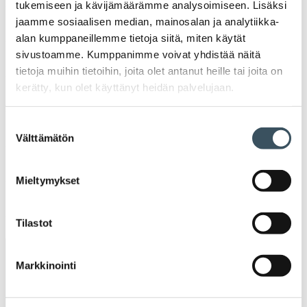
Ava
tukemiseen ja kävijämäärämme analysoimiseen. Lisäksi
valik
jaamme sosiaalisen median, mainosalan ja analytiikka-
2022
Ava
alan kumppaneillemme tietoja siitä, miten käytät
valik
sivustoamme. Kumppanimme voivat yhdistää näitä
2021
tietoja muihin tietoihin, joita olet antanut heille tai joita on
Ava
valik
kerätty, kun olet käyttänyt heidän palvelujaan.
2020
Ava
valik
Suostumuksen
2019
Välttämätön
valinta
Ava
valik
2018
Ava
Mieltymykset
valik
2017
Ava
Tilastot
valik
Avainsanat
Markkinointi
alv
arvonlisävero
digikauppa