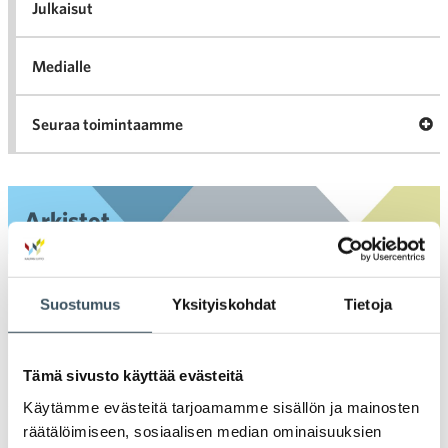
l
Julkaisut
Medialle
Ava
Seuraa toimintaamme
toi
Arkistot
2026
Ava
Suostumus
Yksityiskohdat
Tietoja
valik
2025
Ava
valik
Tämä sivusto käyttää evästeitä
2024
Ava
Käytämme evästeitä tarjoamamme sisällön ja mainosten
valik
räätälöimiseen, sosiaalisen median ominaisuuksien
2023