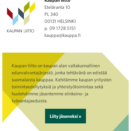
Kaupan liitto
Eteläranta 10
PL 340
00131 HELSINKI
p. 09 1728 5151
kauppa@kauppa.fi
Kaupan liitto on kaupan alan valtakunnallinen
edunvalvontajärjestö, jonka tehtävänä on edistää
suomalaista kauppaa. Kehitämme kaupan yritysten
toimintaedellytyksiä ja yhteistyötoimintaa sekä
huolehdimme jäsentemme elinkeino- ja
työnantajaeduista.
Liity jäseneksi »