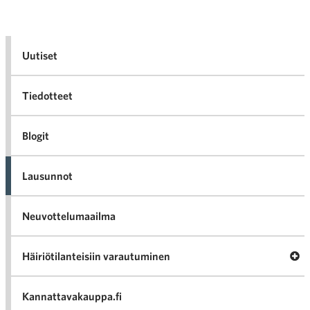
Uutiset
Tiedotteet
Blogit
Lausunnot
Neuvottelumaailma
Av
Häiriötilanteisiin varautuminen
Häir
va
Kannattavakauppa.fi