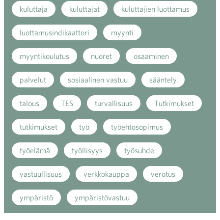
kuluttaja
kuluttajat
kuluttajien luottamus
luottamusindikaattori
myynti
myyntikoulutus
nuoret
osaaminen
palvelut
sosiaalinen vastuu
sääntely
talous
TES
turvallisuus
Tutkimukset
tutkimukset
työ
työehtosopimus
työelämä
työllisyys
työsuhde
vastuullisuus
verkkokauppa
verotus
ympäristö
ympäristövastuu