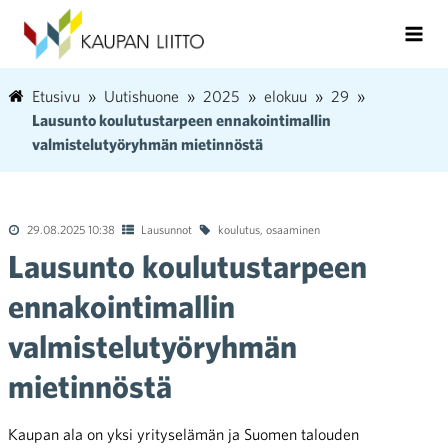
Etusivu
Uutishuone
2025
elokuu
29
Lausunto koulutustarpeen ennakointimallin
valmistelutyöryhmän mietinnöstä
29.08.2025 10:38
Lausunnot
koulutus
,
osaaminen
Lausunto koulutustarpeen
ennakointimallin
valmistelutyöryhmän
mietinnöstä
Kaupan ala on yksi yrityselämän ja Suomen talouden