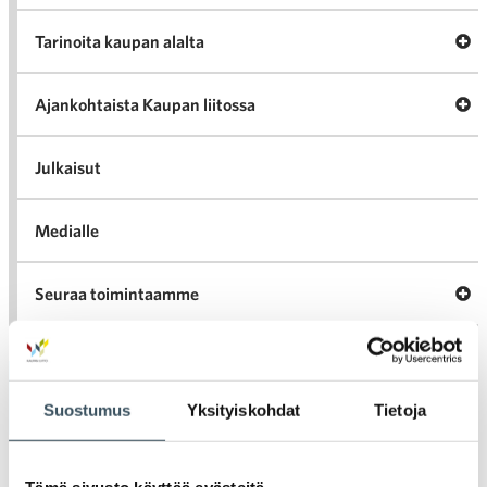
A
Tarinoita kaupan alalta
val
Tari
ka
Ava
Ajankohtaista Kaupan liitossa
al
Ajan
K
l
Julkaisut
Medialle
Ava
Seuraa toimintaamme
toi
Arkistot
Suostumus
Yksityiskohdat
Tietoja
2026
Ava