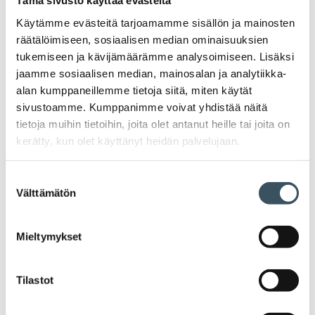
Tämä sivusto käyttää evästeitä
valik
2025
Käytämme evästeitä tarjoamamme sisällön ja mainosten
Ava
räätälöimiseen, sosiaalisen median ominaisuuksien
valik
2024
tukemiseen ja kävijämäärämme analysoimiseen. Lisäksi
Ava
jaamme sosiaalisen median, mainosalan ja analytiikka-
valik
alan kumppaneillemme tietoja siitä, miten käytät
2023
Ava
sivustoamme. Kumppanimme voivat yhdistää näitä
valik
tietoja muihin tietoihin, joita olet antanut heille tai joita on
2022
Ava
kerätty, kun olet käyttänyt heidän palvelujaan.
valik
2021
Ava
Suostumuksen
valik
Välttämätön
valinta
2020
Ava
valik
2019
Mieltymykset
Ava
valik
2018
Tilastot
Ava
valik
2017