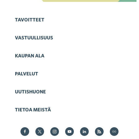
TAVOITTEET
VASTUULLISUUS
KAUPAN ALA
PALVELUT
UUTISHUONE
TIETOA MEISTÄ
Kauppa Facebookissa
Kauppa Twitterissä
Kauppa on Instagram
Kauppa YouTubesssa
Kauppa LinkedInissä
Kauppa on RSS
Kauppa
on Flickr