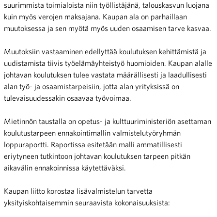
suurimmista toimialoista niin työllistäjänä, talouskasvun luojana
kuin myös verojen maksajana. Kaupan ala on parhaillaan
muutoksessa ja sen myötä myös uuden osaamisen tarve kasvaa.
Muutoksiin vastaaminen edellyttää koulutuksen kehittämistä ja
uudistamista tiivis työelämäyhteistyö huomioiden. Kaupan alalle
johtavan koulutuksen tulee vastata määrällisesti ja laadullisesti
alan työ- ja osaamistarpeisiin, jotta alan yrityksissä on
tulevaisuudessakin osaavaa työvoimaa.
Mietinnön taustalla on opetus- ja kulttuuriministeriön asettaman
koulutustarpeen ennakointimallin valmistelutyöryhmän
loppuraportti. Raportissa esitetään malli ammatillisesti
eriytyneen tutkintoon johtavan koulutuksen tarpeen pitkän
aikavälin ennakoinnissa käytettäväksi.
Kaupan liitto korostaa lisävalmistelun tarvetta
yksityiskohtaisemmin seuraavista kokonaisuuksista: