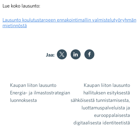
Lue koko lausunto:
Lausunto koulutustarpeen ennakointimallin valmistelutyöryhmän
mietinnöstä
Jaa:
Kaupan liiton lausunto
Kaupan liiton lausunto
Artikkelien selaus
Energia- ja ilmastostrategian
hallituksen esityksestä
luonnoksesta
sähköisestä tunnistamisesta,
luottamuspalveluista ja
eurooppalaisesta
digitaalisesta identiteetistä