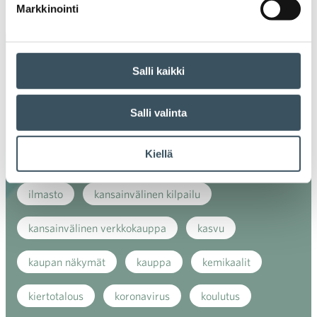
Ava
Markkinointi
valik
Avainsanat
Salli kaikki
alv
arvonlisävero
digikauppa
Salli valinta
digiostaminen
digitaalisuus
digitalisaatio
Kiellä
energiatehokkuus
erikoiskauppa
EU
ilmasto
kansainvälinen kilpailu
kansainvälinen verkkokauppa
kasvu
kaupan näkymät
kauppa
kemikaalit
kiertotalous
koronavirus
koulutus