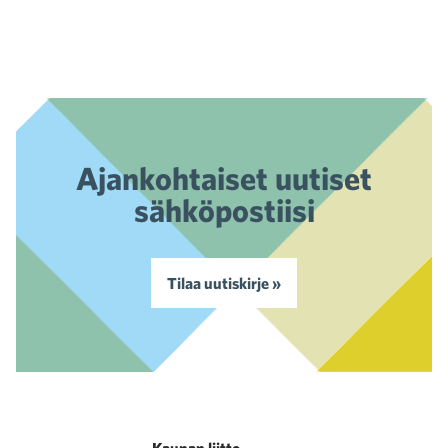
Ajankohtaiset uutiset
sähköpostiisi
Tilaa uutiskirje »