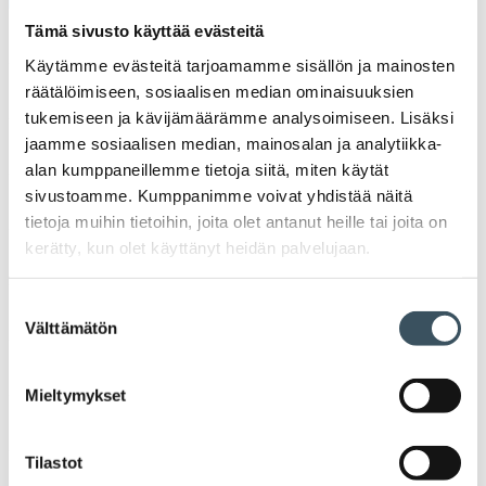
Tämä sivusto käyttää evästeitä
2026
Ava
Käytämme evästeitä tarjoamamme sisällön ja mainosten
valik
2025
räätälöimiseen, sosiaalisen median ominaisuuksien
Ava
tukemiseen ja kävijämäärämme analysoimiseen. Lisäksi
valik
jaamme sosiaalisen median, mainosalan ja analytiikka-
2024
Ava
alan kumppaneillemme tietoja siitä, miten käytät
valik
sivustoamme. Kumppanimme voivat yhdistää näitä
2023
Ava
tietoja muihin tietoihin, joita olet antanut heille tai joita on
valik
kerätty, kun olet käyttänyt heidän palvelujaan.
2022
Ava
valik
Suostumuksen
2021
Välttämätön
Ava
valinta
valik
2020
Ava
Mieltymykset
valik
2019
Ava
valik
Tilastot
2018