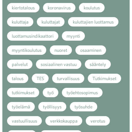
kiertotalous
koronavirus
koulutus
kuluttaja
kuluttajat
kuluttajien luottamus
luottamusindikaattori
myynti
myyntikoulutus
nuoret
osaaminen
palvelut
sosiaalinen vastuu
sääntely
talous
TES
turvallisuus
Tutkimukset
tutkimukset
työ
työehtosopimus
työelämä
työllisyys
työsuhde
vastuullisuus
verkkokauppa
verotus