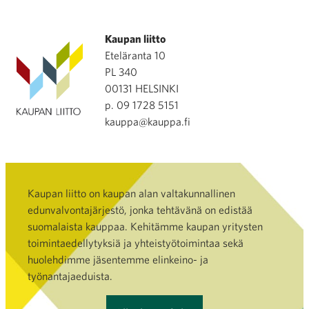
Kaupan liitto
Eteläranta 10
PL 340
00131 HELSINKI
p. 09 1728 5151
kauppa@kauppa.fi
Kaupan liitto on kaupan alan valtakunnallinen
edunvalvontajärjestö, jonka tehtävänä on edistää
suomalaista kauppaa. Kehitämme kaupan yritysten
toimintaedellytyksiä ja yhteistyötoimintaa sekä
huolehdimme jäsentemme elinkeino- ja
työnantajaeduista.