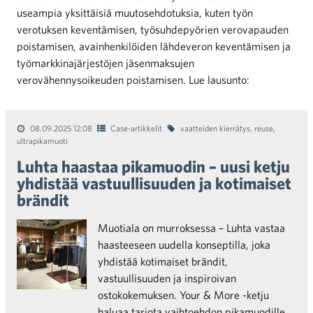
useampia yksittäisiä muutosehdotuksia, kuten työn
verotuksen keventämisen, työsuhdepyörien verovapauden
poistamisen, avainhenkilöiden lähdeveron keventämisen ja
työmarkkinajärjestöjen jäsenmaksujen
verovähennysoikeuden poistamisen. Lue lausunto:
08.09.2025 12:08
Case-artikkelit
vaatteiden kierrätys
,
reuse
,
ultrapikamuoti
Luhta haastaa pikamuodin – uusi ketju
yhdistää vastuullisuuden ja kotimaiset
brändit
Muotiala on murroksessa – Luhta vastaa
haasteeseen uudella konseptilla, joka
yhdistää kotimaiset brändit,
vastuullisuuden ja inspiroivan
ostokokemuksen. Your & More -ketju
haluaa tarjota vaihtoehdon pikamuodille,