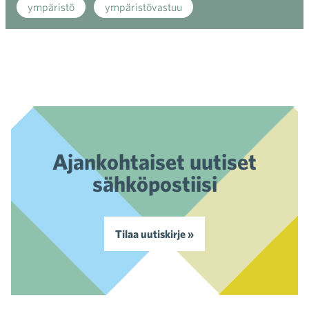
ympäristö
ympäristövastuu
Ajankohtaiset uutiset
sähköpostiisi
Tilaa uutiskirje »