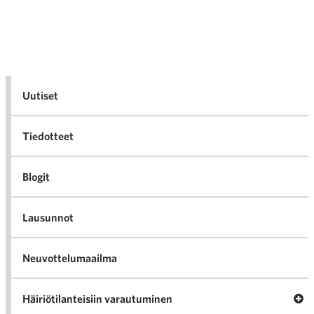
Uutiset
Tiedotteet
Blogit
Lausunnot
Neuvottelumaailma
Av
Häiriötilanteisiin varautuminen
Häir