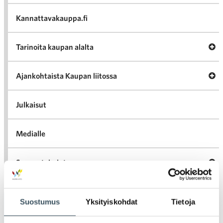
va
Kannattavakauppa.fi
A
Tarinoita kaupan alalta
val
Tari
ka
Ava
Ajankohtaista Kaupan liitossa
al
Ajan
K
l
Julkaisut
Medialle
Ava
Seuraa toimintaamme
toi
Suostumus
Yksityiskohdat
Tietoja
Arkistot