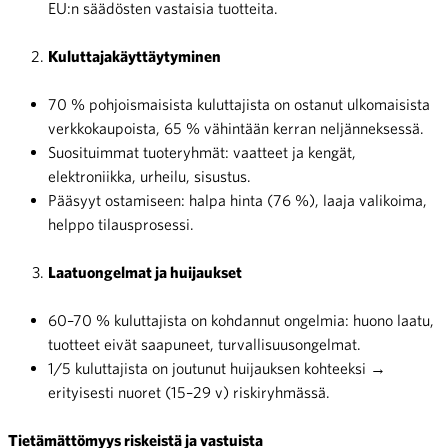
EU:n säädösten vastaisia tuotteita.
Kuluttajakäyttäytyminen
70 % pohjoismaisista kuluttajista on ostanut ulkomaisista
verkkokaupoista, 65 % vähintään kerran neljänneksessä.
Suosituimmat tuoteryhmät: vaatteet ja kengät,
elektroniikka, urheilu, sisustus.
Pääsyyt ostamiseen: halpa hinta (76 %), laaja valikoima,
helppo tilausprosessi.
Laatuongelmat ja huijaukset
60–70 % kuluttajista on kohdannut ongelmia: huono laatu,
tuotteet eivät saapuneet, turvallisuusongelmat.
1/5 kuluttajista on joutunut huijauksen kohteeksi →
erityisesti nuoret (15–29 v) riskiryhmässä.
Tietämättömyys riskeistä ja vastuista