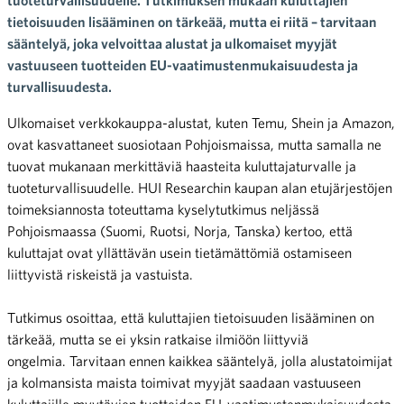
tietoisuuden lisääminen on tärkeää, mutta ei riitä – tarvitaan
sääntelyä, joka velvoittaa alustat ja ulkomaiset myyjät
vastuuseen tuotteiden EU-vaatimustenmukaisuudesta ja
turvallisuudesta.
Ulkomaiset verkkokauppa-alustat, kuten Temu, Shein ja Amazon,
ovat kasvattaneet suosiotaan Pohjoismaissa, mutta samalla ne
tuovat mukanaan merkittäviä haasteita kuluttajaturvalle ja
tuoteturvallisuudelle. HUI Researchin kaupan alan etujärjestöjen
toimeksiannosta toteuttama kyselytutkimus neljässä
Pohjoismaassa (Suomi, Ruotsi, Norja, Tanska) kertoo, että
kuluttajat ovat yllättävän usein tietämättömiä ostamiseen
liittyvistä riskeistä ja vastuista.
Tutkimus osoittaa, että kuluttajien tietoisuuden lisääminen on
tärkeää, mutta se ei yksin ratkaise ilmiöön liittyviä
ongelmia. Tarvitaan ennen kaikkea sääntelyä, jolla alustatoimijat
ja kolmansista maista toimivat myyjät saadaan vastuuseen
kuluttajille myytävien tuotteiden EU-vaatimustenmukaisuudesta