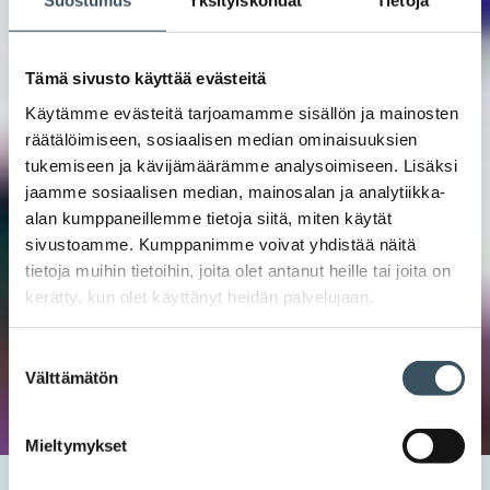
Suostumus
Yksityiskohdat
Tietoja
Tämä sivusto käyttää evästeitä
Käytämme evästeitä tarjoamamme sisällön ja mainosten
räätälöimiseen, sosiaalisen median ominaisuuksien
tukemiseen ja kävijämäärämme analysoimiseen. Lisäksi
jaamme sosiaalisen median, mainosalan ja analytiikka-
alan kumppaneillemme tietoja siitä, miten käytät
sivustoamme. Kumppanimme voivat yhdistää näitä
tietoja muihin tietoihin, joita olet antanut heille tai joita on
kerätty, kun olet käyttänyt heidän palvelujaan.
Suostumuksen
Välttämätön
valinta
Mieltymykset
Etusivu
Uutishuone
2025
lokakuu
22