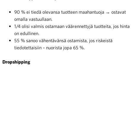
90 % ei tiedä olevansa tuotteen maahantuoja → ostavat
omalla vastuullaan.
1/4 olisi valmis ostamaan väärennettyjä tuotteita, jos hinta
on edullinen.
55 % sanoo vähentävänsä ostamista, jos riskeistä
tiedotettaisiin – nuorista jopa 65 %.
Dropshipping
Noin puolet tietää, mitä dropshipping tarkoittaa.
Yli 60 % ei tiedä, että dropshipping-sivustot eivät tarjoa
kuluttajansuojaa.
Ongelmia samankaltaisesti kuin ulkomaisissa
verkkokaupoissa: huono laatu, toimitusongelmat,
huijaukset.
Kuluttajien tietoisuus riskeistä