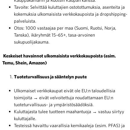
Tavoite: Selvittää kuluttajien ostotottumuksia, asenteita ja
kokemuksia ulkomaisista verkkokaupoista ja dropshipping-
palveluista.
Otos: 1000 vastaajaa per maa (Suomi, Ruotsi, Norja,
Tanska), ikäryhmät 15–65+, tasa-arvoinen
sukupuolijakauma.
Keskeiset havainnot ulkomaisista verkkokaupoista (esim.
Temu, Shein, Amazon)
Tuoteturvallisuus ja sääntelyn puute
Ulkomaiset verkkokaupat eivät ole EU:n taloudellisia
toimijoita → eivät velvoitettuja noudattamaan EU:n
tuoteturvallisuus- ja ympäristösäädöksiä.
Kuluttajasta tulee tuotteen maahantuoja → vastuu siirtyy
kuluttajalle.
Testeissä havaittu vaarallisia kemikaaleja (esim. PFAS) ja