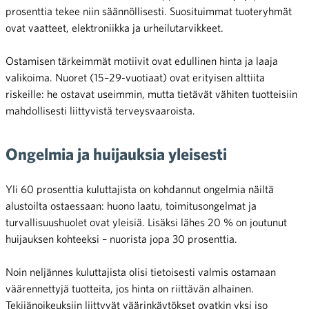
prosenttia tekee niin säännöllisesti. Suosituimmat tuoteryhmät
ovat vaatteet, elektroniikka ja urheilutarvikkeet.
Ostamisen tärkeimmät motiivit ovat edullinen hinta ja laaja
valikoima. Nuoret (15–29-vuotiaat) ovat erityisen alttiita
riskeille: he ostavat useimmin, mutta tietävät vähiten tuotteisiin
mahdollisesti liittyvistä terveysvaaroista.
Ongelmia ja huijauksia yleisesti
Yli 60 prosenttia kuluttajista on kohdannut ongelmia näiltä
alustoilta ostaessaan: huono laatu, toimitusongelmat ja
turvallisuushuolet ovat yleisiä. Lisäksi lähes 20 % on joutunut
huijauksen kohteeksi – nuorista jopa 30 prosenttia.
Noin neljännes kuluttajista olisi tietoisesti valmis ostamaan
väärennettyjä tuotteita, jos hinta on riittävän alhainen.
Tekijänoikeuksiin liittyvät väärinkäytökset ovatkin yksi iso