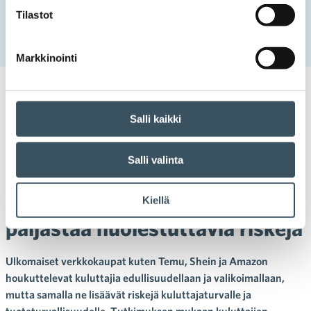
Ulkomaiset verkkokaupat haastavat kuluttajaturvan –
Tilastot
pohjoismainen kuluttajakysely paljastaa huolestuttavia
riskejä
Markkinointi
22.10.2025 14:00
Uutiset
kuluttajaturva
,
kuluttajaturvallisuus
,
Salli kaikki
pohjoismainen kuluttajakysely
,
verkkokaupat
Ulkomaiset verkkokaupat
Salli valinta
haastavat kuluttajaturvan –
pohjoismainen kuluttajakysely
Kiellä
paljastaa huolestuttavia riskejä
Ulkomaiset verkkokaupat kuten Temu, Shein ja Amazon
houkuttelevat kuluttajia edullisuudellaan ja valikoimallaan,
mutta samalla ne lisäävät riskejä kuluttajaturvalle ja
tuoteturvallisuudelle. Tutkimuksen mukaan kuluttajien