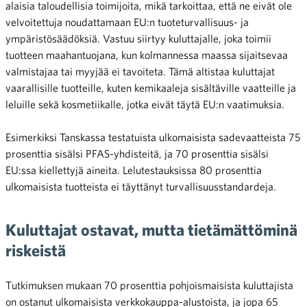
alaisia taloudellisia toimijoita, mikä tarkoittaa, että ne eivät ole
velvoitettuja noudattamaan EU:n tuoteturvallisuus- ja
ympäristösäädöksiä. Vastuu siirtyy kuluttajalle, joka toimii
tuotteen maahantuojana, kun kolmannessa maassa sijaitsevaa
valmistajaa tai myyjää ei tavoiteta. Tämä altistaa kuluttajat
vaarallisille tuotteille, kuten kemikaaleja sisältäville vaatteille ja
leluille sekä kosmetiikalle, jotka eivät täytä EU:n vaatimuksia.
Esimerkiksi Tanskassa testatuista ulkomaisista sadevaatteista 75
prosenttia sisälsi PFAS-yhdisteitä, ja 70 prosenttia sisälsi
EU:ssa kiellettyjä aineita. Lelutestauksissa 80 prosenttia
ulkomaisista tuotteista ei täyttänyt turvallisuusstandardeja.
Kuluttajat ostavat, mutta tietämättöminä
riskeistä
Tutkimuksen mukaan 70 prosenttia pohjoismaisista kuluttajista
on ostanut ulkomaisista verkkokauppa-alustoista, ja jopa 65