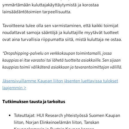
ymmärtämään kuluttajakäyttäytymistä ja korostaa
lainsäädäntötoimien tarpeellisuutta.
Tavoitteena tulee olla sen varmistaminen, että kaikki toimijat
noudattavat samoja sääntöjä ja kuluttajille myytävät tuotteet
ovat aina turvallisia riippumatta siitä, mistä kuluttaja ne ostaa.
*Dropshipping-palvelu on verkkokaupan toimintamalli, jossa
kauppias ei itse varastoi tai lähetä tuotteita asiakkaille. Sen sijaan
kauppias toimii välikätenä asiakkaan ja tavarantoimittajan välillä.
Jäsensivuillamme Kaupan liiton jäsenten luettavissa tulokset
laajemmin >
Tutkimuksen tausta ja tarkoitus
Toteuttajat: HUI Research yhteistyössä Suomen Kaupan
liiton, Norjan Elinkeinoelämän liiton, Tanskan
Kauppakamarin ja Ruotsin Kaupan kanssa.