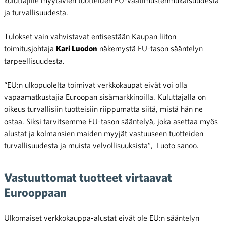
ja turvallisuudesta.
Tulokset vain vahvistavat entisestään Kaupan liiton
toimitusjohtaja
Kari Luodon
näkemystä EU-tason sääntelyn
tarpeellisuudesta.
“EU:n ulkopuolelta toimivat verkkokaupat eivät voi olla
vapaamatkustajia Euroopan sisämarkkinoilla. Kuluttajalla on
oikeus turvallisiin tuotteisiin riippumatta siitä, mistä hän ne
ostaa. Siksi tarvitsemme EU-tason sääntelyä, joka asettaa myös
alustat ja kolmansien maiden myyjät vastuuseen tuotteiden
turvallisuudesta ja muista velvollisuuksista”, Luoto sanoo.
Vastuuttomat tuotteet virtaavat
Eurooppaan
Ulkomaiset verkkokauppa-alustat eivät ole EU:n sääntelyn