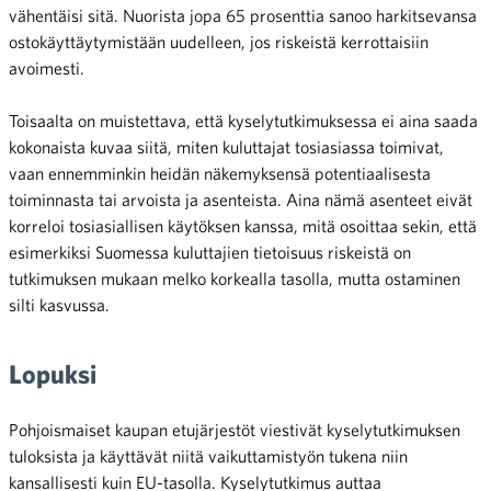
vähentäisi sitä. Nuorista jopa 65 prosenttia sanoo harkitsevansa
ostokäyttäytymistään uudelleen, jos riskeistä kerrottaisiin
avoimesti.
Toisaalta on muistettava, että kyselytutkimuksessa ei aina saada
kokonaista kuvaa siitä, miten kuluttajat tosiasiassa toimivat,
vaan ennemminkin heidän näkemyksensä potentiaalisesta
toiminnasta tai arvoista ja asenteista. Aina nämä asenteet eivät
korreloi tosiasiallisen käytöksen kanssa, mitä osoittaa sekin, että
esimerkiksi Suomessa kuluttajien tietoisuus riskeistä on
tutkimuksen mukaan melko korkealla tasolla, mutta ostaminen
silti kasvussa.
Lopuksi
Pohjoismaiset kaupan etujärjestöt viestivät kyselytutkimuksen
tuloksista ja käyttävät niitä vaikuttamistyön tukena niin
kansallisesti kuin EU-tasolla. Kyselytutkimus auttaa