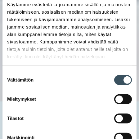
Käytämme evästeitä tarjoamamme sisällön ja mainosten
räätälöimiseen, sosiaalisen median ominaisuuksien
tukemiseen ja kävijämäärämme analysoimiseen. Lisäksi
jaamme sosiaalisen median, mainosalan ja analytiikka-
alan kumppaneillemme tietoja siitä, miten käytät
sivustoamme. Kumppanimme voivat yhdistää näitä
tietoja muihin tietoihin, joita olet antanut heille tai joita on
kerätty, kun olet käyttänyt heidän palvelujaan.
Suostumuksen
Välttämätön
valinta
Mieltymykset
Etusivu
Uutishuone
2025
lokakuu
28
Ennuste: Amerikkalaiset, britit ja ruotsalaiset rikkovat tänä
Tilastot
vuonna halloween-kulutuksen ennätyksiä – millainen
sesonki on muualla?
Markkinointi