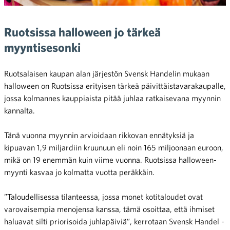
Ruotsissa halloween jo tärkeä
myyntisesonki
Ruotsalaisen kaupan alan järjestön Svensk Handelin mukaan
halloween on Ruotsissa erityisen tärkeä päivittäistavarakaupalle,
jossa kolmannes kauppiaista pitää juhlaa ratkaisevana myynnin
kannalta.
Tänä vuonna myynnin arvioidaan rikkovan ennätyksiä ja
kipuavan 1,9 miljardiin kruunuun eli noin 165 miljoonaan euroon,
mikä on 19 enemmän kuin viime vuonna. Ruotsissa halloween-
myynti kasvaa jo kolmatta vuotta peräkkäin.
”Taloudellisessa tilanteessa, jossa monet kotitaloudet ovat
varovaisempia menojensa kanssa, tämä osoittaa, että ihmiset
haluavat silti priorisoida juhlapäiviä”, kerrotaan Svensk Handel -