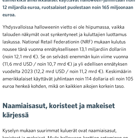
12 miljardia euroa, ruotsalaiset puolestaan noin 165 miljoonaan
euroa.
Yhdysvalloissa halloweenin vietto ei ole hiipumassa, vaikka
talouden näkymät ovat synkentyneet ja kuluttajien luottamus
laskussa. National Retail Federationin (NRF) mukaan kulutus
nousee tänä vuonna ennätykselliseen 13,1 miljardiin dollariin
(noin 12,1 mrd €). Se on selvästi enemmän kuin viime vuonna
(11,6 mrd USD / noin 10,7 mrd €) ja yli edellisen ennätyksen
vuodelta 2023 (12,2 mrd USD / noin 11,2 mrd €). Keskimäärin
amerikkalaiset käyttävät juhlintaan noin 114 dollaria eli noin 105
euroa henkeä kohden, mikä on kaikkien aikojen korkein taso.
Naamiaisasut, koristeet ja makeiset
kärjessä
Kyselyn mukaan suurimmat kuluerät ovat naamiaisasut,
koristeet ja makeiset. Myös halloween-korttien antaminen on