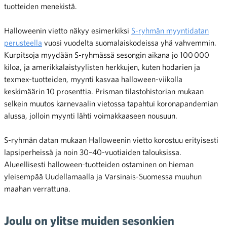
tuotteiden menekistä.
Halloweenin vietto näkyy esimerkiksi
S-ryhmän myyntidatan
perusteella
vuosi vuodelta suomalaiskodeissa yhä vahvemmin.
Kurpitsoja myydään S-ryhmässä sesongin aikana jo 100 000
kiloa, ja amerikkalaistyylisten herkkujen, kuten hodarien ja
texmex-tuotteiden, myynti kasvaa halloween-viikolla
keskimäärin 10 prosenttia. Prisman tilastohistorian mukaan
selkein muutos karnevaalin vietossa tapahtui koronapandemian
alussa, jolloin myynti lähti voimakkaaseen nousuun.
S-ryhmän datan mukaan Halloweenin vietto korostuu erityisesti
lapsiperheissä ja noin 30–40-vuotiaiden talouksissa.
Alueellisesti halloween-tuotteiden ostaminen on hieman
yleisempää Uudellamaalla ja Varsinais-Suomessa muuhun
maahan verrattuna.
Joulu on ylitse muiden sesonkien