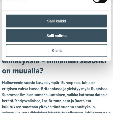
28.10.2025 10:14
Uutiset
halloween
,
halloween-kulutus
,
halloween-
Salli kaikki
myynti
,
kulutusjuhla
Ennuste: Amerikkalaiset, britit
Salli valinta
ja ruotsalaiset rikkovat tänä
vuonna halloween-kulutuksen
Kiellä
ennätyksiä – millainen sesonki
on muualla?
Halloweenin suosio kasvaa ympäri Eurooppaa. Juhla on
erityisen vahva Isossa-Britanniassa ja yleistyy myös Ruotsissa.
Suomessa ilmiö on samansuuntainen, vaikka kattavaa dataa ei
kerätä. Yhdysvalloissa, Iso-Britanniassa ja Ruotsissa
kulutuksen sanotaan yltävän tänä vuonna ennätyksiin,
esimerkiksi amerikkalaiset käyttävät halloween-juhlintaan noin