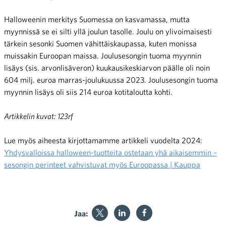
Halloweenin merkitys Suomessa on kasvamassa, mutta
myynnissä se ei silti yllä joulun tasolle. Joulu on ylivoimaisesti
tärkein sesonki Suomen vähittäiskaupassa, kuten monissa
muissakin Euroopan maissa. Joulusesongin tuoma myynnin
lisäys (sis. arvonlisäveron) kuukausikeskiarvon päälle oli noin
604 milj. euroa marras-joulukuussa 2023. Joulusesongin tuoma
myynnin lisäys oli siis 214 euroa kotitaloutta kohti.
Artikkelin kuvat: 123rf
Lue myös aiheesta kirjottamamme artikkeli vuodelta 2024:
Yhdysvalloissa halloween-tuotteita ostetaan yhä aikaisemmin –
sesongin perinteet vahvistuvat myös Euroopassa | Kauppa
Jaa: