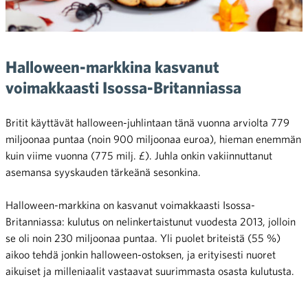
Halloween-markkina kasvanut
voimakkaasti Isossa-Britanniassa
Britit käyttävät halloween-juhlintaan tänä vuonna arviolta 779
miljoonaa puntaa (noin 900 miljoonaa euroa), hieman enemmän
kuin viime vuonna (775 milj. £). Juhla onkin vakiinnuttanut
asemansa syyskauden tärkeänä sesonkina.
Halloween-markkina on kasvanut voimakkaasti Isossa-
Britanniassa: kulutus on nelinkertaistunut vuodesta 2013, jolloin
se oli noin 230 miljoonaa puntaa. Yli puolet briteistä (55 %)
aikoo tehdä jonkin halloween-ostoksen, ja erityisesti nuoret
aikuiset ja milleniaalit vastaavat suurimmasta osasta kulutusta.