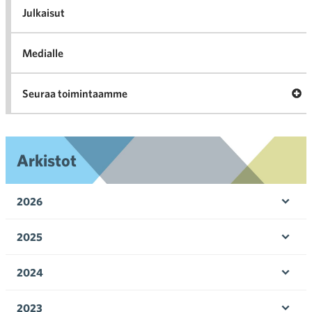
l
Julkaisut
Medialle
Ava
Seuraa toimintaamme
toi
Arkistot
2026
Ava
valik
2025
Ava
valik
2024
Ava
valik
2023