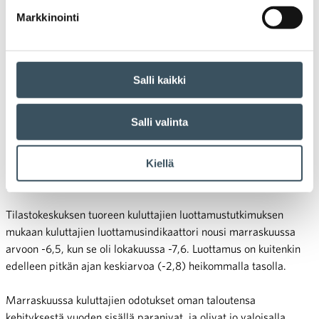
Markkinointi
01.12.2025 08:53
Uutiset
kuluttajien luottamus
,
luottamusindikaattori
,
talous
Kuluttajien luottamus vahvistui
Salli kaikki
marraskuussa
Salli valinta
Kuluttajien luottamus talouteen vahvistui marraskuussa
hienoisesti, mutta näkymät pysyvät edelleen vaisuina.
Kiellä
Erityisesti naisten talousluottamus on selvästi miesten tasoa
heikompaa, ja työttömyyden uhka huolettaa monia.
Tilastokeskuksen tuoreen kuluttajien luottamustutkimuksen
mukaan kuluttajien luottamusindikaattori nousi marraskuussa
arvoon -6,5, kun se oli lokakuussa -7,6. Luottamus on kuitenkin
edelleen pitkän ajan keskiarvoa (-2,8) heikommalla tasolla.
Marraskuussa kuluttajien odotukset oman taloutensa
kehityksestä vuoden sisällä paranivat, ja olivat jo valoisalla