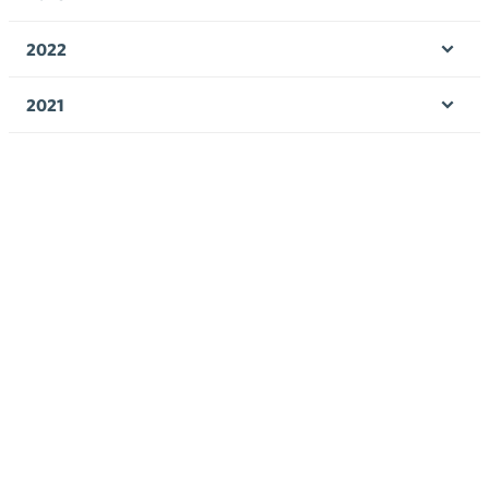
Ava
valik
2022
Ava
valik
2021
Ava
valik
2020
Ava
valik
2019
Ava
valik
2018
Ava
valik
2017
Ava
valik
Avainsanat
alv
arvonlisävero
digikauppa