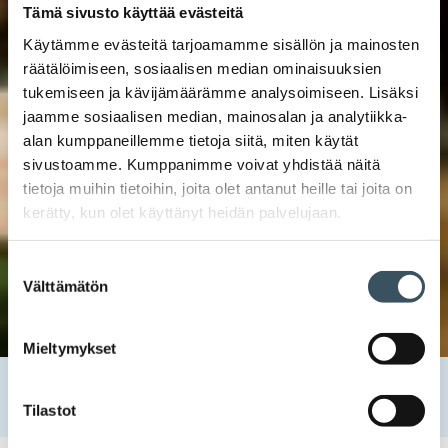
Tämä sivusto käyttää evästeitä
Käytämme evästeitä tarjoamamme sisällön ja mainosten
räätälöimiseen, sosiaalisen median ominaisuuksien
tukemiseen ja kävijämäärämme analysoimiseen. Lisäksi
jaamme sosiaalisen median, mainosalan ja analytiikka-
alan kumppaneillemme tietoja siitä, miten käytät
sivustoamme. Kumppanimme voivat yhdistää näitä
tietoja muihin tietoihin, joita olet antanut heille tai joita on
kerätty, kun olet käyttänyt heidän palvelujaan.
Suostumuksen
Välttämätön
valinta
Mieltymykset
Etusivu
Uutishuone
2025
joulukuu
1
Kuluttajien luottamus vahvistui marraskuussa
Tilastot