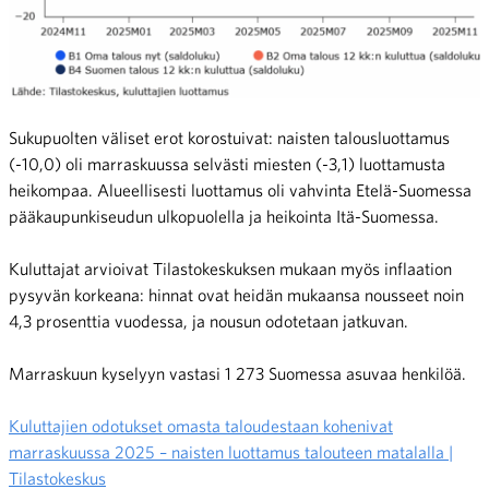
Sukupuolten väliset erot korostuivat: naisten talousluottamus
(-10,0) oli marraskuussa selvästi miesten (-3,1) luottamusta
heikompaa. Alueellisesti luottamus oli vahvinta Etelä-Suomessa
pääkaupunkiseudun ulkopuolella ja heikointa Itä-Suomessa.
Kuluttajat arvioivat Tilastokeskuksen mukaan myös inflaation
pysyvän korkeana: hinnat ovat heidän mukaansa nousseet noin
4,3 prosenttia vuodessa, ja nousun odotetaan jatkuvan.
Marraskuun kyselyyn vastasi 1 273 Suomessa asuvaa henkilöä.
Kuluttajien odotukset omasta taloudestaan kohenivat
marraskuussa 2025 – naisten luottamus talouteen matalalla |
Tilastokeskus