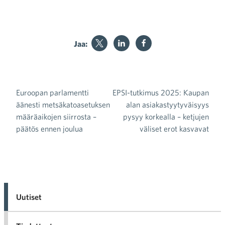
Jaa:
Euroopan parlamentti
EPSI-tutkimus 2025: Kaupan
Artikkelien selaus
äänesti metsäkatoasetuksen
alan asiakastyytyväisyys
määräaikojen siirrosta –
pysyy korkealla – ketjujen
päätös ennen joulua
väliset erot kasvavat
Uutiset