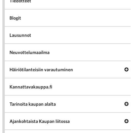
Tiedotteet
Blogit
Lausunnot
Neuvottelumaailma
Av
Häiriötilanteisiin varautuminen
Häir
va
Kannattavakauppa.fi
A
Tarinoita kaupan alalta
val
Tari
ka
Ava
Ajankohtaista Kaupan liitossa
al
Ajan
K