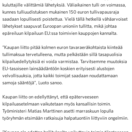
kuluttajille välittämiä lähetyksiä. Väliaikainen tulli on voimassa,
kunnes tulliuudistuksen mukainen 150 euron tullivapausraja
saadaan lopullisesti poistettua. Vielä tällä hetkellä vähäarvoiset
lähetykset saapuvat Euroopan unioniin tullitta, mikä johtaa
epäreiluun kilpailuun EU:ssa toimivien kauppojen kannalta.
”Kaupan liitto pitää kolmen euron tavaraeräkohtaista kiinteää
tullimaksua tervetulleena, mutta pelkästään sillä tasapuolisia
kilpailuedellytyksiä ei voida varmistaa. Tarvitsemme muutoksia
EU-tasoiseen lainsäädäntöön koskien erityisesti alustojen
velvollisuuksia, jotta kaikki toimijat saadaan noudattamaan
samoja sääntöjä”, Luoto sanoo.
Kaupan liitto on edellyttänyt, että epäterveeseen
kilpailuasetelmaan vaikutetaan myös kansallisin toimin.
Työministeri Matias Marttinen asetti marraskuun lopulla
työryhmän etsimään ratkaisuja halpatuontiin liittyviin ongelmiin.
”Kaupan ala odottaa hallitukselta vaikuttavia toimia tilanteeseen