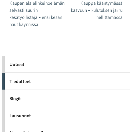
Kaupan ala elinkeinoelämän
Kauppa kääntymässä
Artikkelien selaus
selvästi suurin
kasvuun – kulutuksen jarru
kesätyöllistäjä – ensi kesän
hellittämässä
haut käynnissä
Uutiset
Tiedotteet
Blogit
Lausunnot