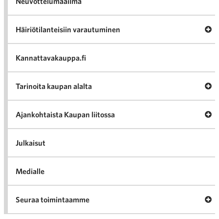
Neuvottelumaailma
Av
Häiriötilanteisiin varautuminen
Häir
va
Kannattavakauppa.fi
A
Tarinoita kaupan alalta
val
Tari
ka
Ava
Ajankohtaista Kaupan liitossa
al
Ajan
K
l
Julkaisut
Medialle
Ava
Seuraa toimintaamme
toi