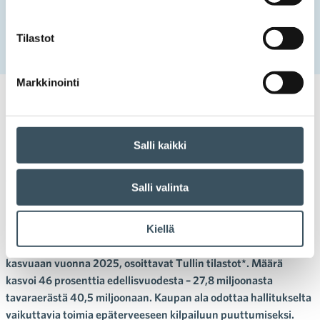
Etusivu
Uutishuone
2026
helmikuu
3
Kiina-pakettien määrä kasvoi voimakkaasti myös vuonna
Tilastot
2025
Markkinointi
03.02.2026 13:42
Tiedotteet
EU:n ulkopuolinen verkkokauppa
,
kansainvälinen kilpailukyky
,
Kiina-krääsä
,
TEMU
,
tullimaksu
,
tullivapausraja
Salli kaikki
Kiina-pakettien määrä kasvoi
voimakkaasti myös vuonna
Salli valinta
2025
Kiellä
EU:n ulkopuolisten tavaraerien määrä jatkoi voimakasta
kasvuaan vuonna 2025, osoittavat Tullin tilastot*. Määrä
kasvoi 46 prosenttia edellisvuodesta – 27,8 miljoonasta
tavaraerästä 40,5 miljoonaan. Kaupan ala odottaa hallitukselta
vaikuttavia toimia epäterveeseen kilpailuun puuttumiseksi.