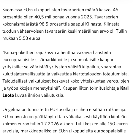
Suomessa EU:n ulkopuolisten tavaraerien määrä kasvoi 46
prosenttia ollen 40,5 miljoonaa vuonna 2025. Tavaraerien
kokonaismäärästä 98,5 prosenttia saapui Kiinasta. Kiinasta
tuodun vähäarvoisen tavaraerän keskimääräinen arvo oli Tullin
mukaan 5,53 euroa.
”Kiina-pakettien raju kasvu aiheuttaa vakavia haasteita
eurooppalaisille sisämarkkinoille ja suomalaisille kaupan
yrityksille: se vääristää yritysten välistä kilpailua, vaarantaa
kuluttajaturvallisuutta ja vaikeuttaa kiertotalouden toteutumista.
Taloudelliset vaikutukset koskevat koko yhteiskuntaa verotulojen
ja työpaikkojen menetyksinä”, Kaupan liiton toimitusjohtaja
Kari
Luoto
kuvaa ilmiön vaikutuksia.
Ongelma on tunnistettu EU-tasolla ja siihen etsitään ratkaisuja.
EU-neuvosto on päättänyt ottaa väliaikaisesti käyttöön kiinteän
kolmen euron tullin 1.7.2026 alkaen. Tulli koskee alle 150 euron
arvoisia, markkinapaikkojen EU:n ulkopuolelta eurooppalaisille