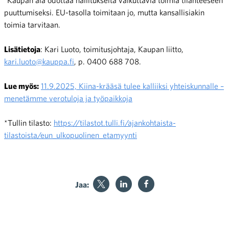
puuttumiseksi. EU-tasolla toimitaan jo, mutta kansallisiakin
toimia tarvitaan.
Lisätietoja
: Kari Luoto, toimitusjohtaja, Kaupan liitto,
kari.luoto@kauppa.fi
, p. 0400 688 708.
Lue myös:
11.9.2025, Kiina-krääsä tulee kalliiksi yhteiskunnalle –
menetämme verotuloja ja työpaikkoja
*Tullin tilasto:
https://tilastot.tulli.fi/ajankohtaista-
tilastoista/eun_ulkopuolinen_etamyynti
Jaa: