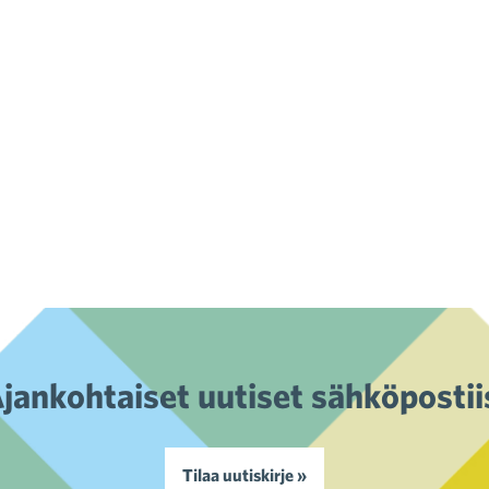
jankohtaiset uutiset sähköpostii
Tilaa uutiskirje »