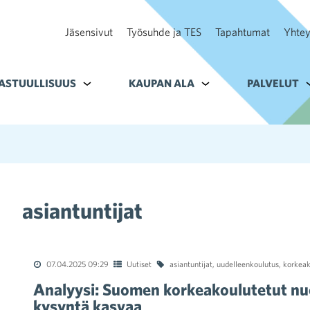
Jäsensivut
Työsuhde ja TES
Tapahtumat
Yhtey
ohteelle Tavoitteet
ASTUULLISUUS
Alavalikko kohteelle Vastuullisuus
KAUPAN ALA
Alavalikko kohteelle K
PALVELUT
A
asiantuntijat
07.04.2025 09:29
Uutiset
asiantuntijat
,
uudelleenkoulutus
,
korkeak
Analyysi: Suomen korkeakoulutetut nuo
kysyntä kasvaa