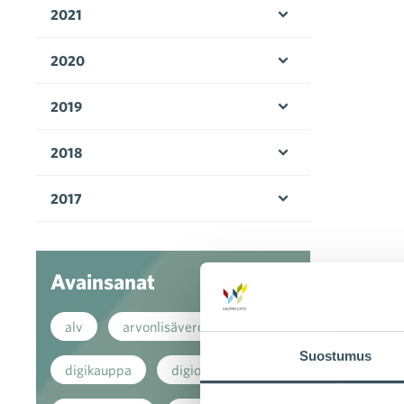
2021
Avaa valikko
2020
Avaa valikko
2019
Avaa valikko
2018
Avaa valikko
2017
Avaa valikko
Avainsanat
alv
arvonlisävero
Suostumus
digikauppa
digiostaminen