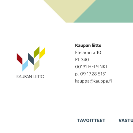
Kaupan liitto
Eteläranta 10
PL 340
00131 HELSINKI
p. 09 1728 5151
kauppa@kauppa.fi
TAVOITTEET
VASTU