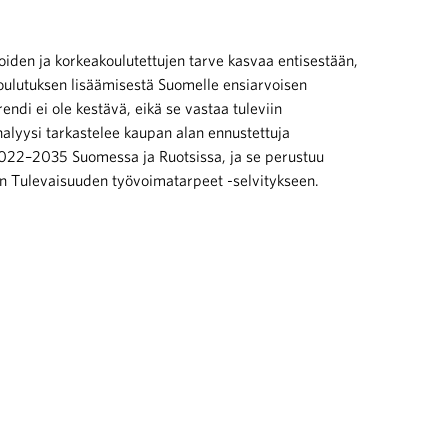
oiden ja korkeakoulutettujen tarve kasvaa entisestään,
oulutuksen lisäämisestä Suomelle ensiarvoisen
endi ei ole kestävä, eikä se vastaa tuleviin
alyysi tarkastelee kaupan alan ennustettuja
2022–2035 Suomessa ja Ruotsissa, ja se perustuu
un Tulevaisuuden työvoimatarpeet -selvitykseen.