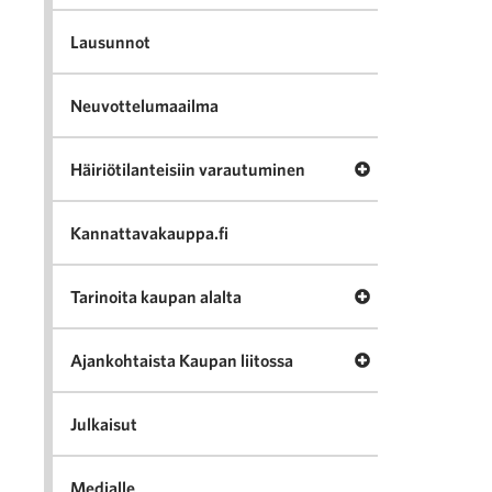
Lausunnot
Neuvottelumaailma
Avaa valikko Häir
Häiriötilanteisiin varautuminen
Kannattavakauppa.fi
Avaa valikko Tari
Tarinoita kaupan alalta
Avaa valikko Ajan
Ajankohtaista Kaupan liitossa
Julkaisut
Medialle