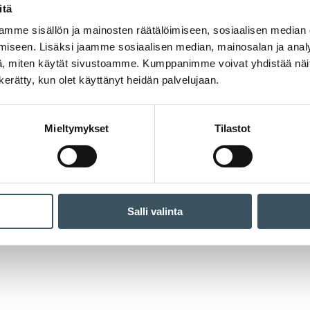
itä
mme sisällön ja mainosten räätälöimiseen, sosiaalisen median
iseen. Lisäksi jaamme sosiaalisen median, mainosalan ja analy
, miten käytät sivustoamme. Kumppanimme voivat yhdistää näitä t
n kerätty, kun olet käyttänyt heidän palvelujaan.
Mieltymykset
Tilastot
Salli valinta