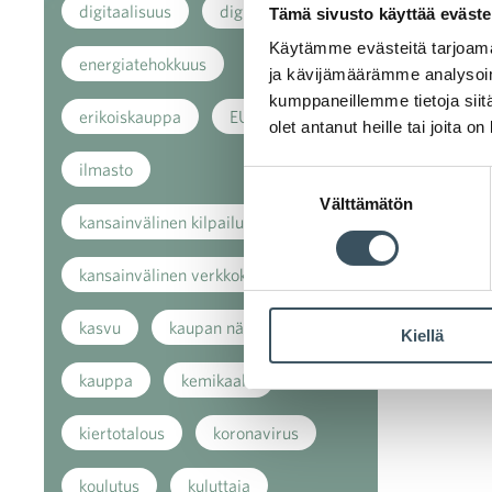
digitaalisuus
digitalisaatio
Tämä sivusto käyttää eväste
Käytämme evästeitä tarjoama
energiatehokkuus
ja kävijämäärämme analysoim
kumppaneillemme tietoja siitä
erikoiskauppa
EU
olet antanut heille tai joita o
ilmasto
Suostumuksen
Välttämätön
valinta
kansainvälinen kilpailu
kansainvälinen verkkokauppa
kasvu
kaupan näkymät
Kiellä
kauppa
kemikaalit
kiertotalous
koronavirus
koulutus
kuluttaja