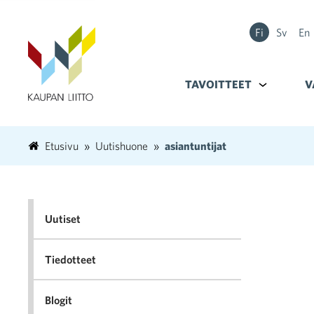
Fi
Sv
En
TAVOITTEET
Alavalikko k
V
Etusivu
Uutishuone
asiantuntijat
Uutiset
Tiedotteet
Blogit