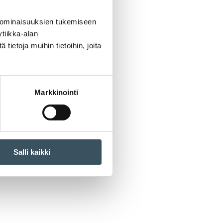
 ominaisuuksien tukemiseen
tiikka-alan
ietoja muihin tietoihin, joita
Markkinointi
Salli kaikki