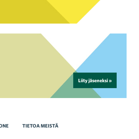
Liity jäseneksi »
ONE
TIETOA MEISTÄ