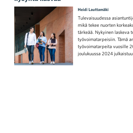
Heidi Lauttamäki
Tulevaisuudessa asiantuntij
mikä tekee nuorten korkeak
tärkeää. Nykyinen laskeva tr
työvoimatarpeisiin. Tämä an
iötilanteisiin varautuminen
työvoimatarpeita vuosille 
joulukuussa 2024 julkaistu
noita kaupan alalta
kohtaista Kaupan liitossa