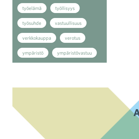
työelämä
työllisyys
työsuhde
vastuullisuus
verkkokauppa
verotus
ympäristö
ympäristövastuu
A