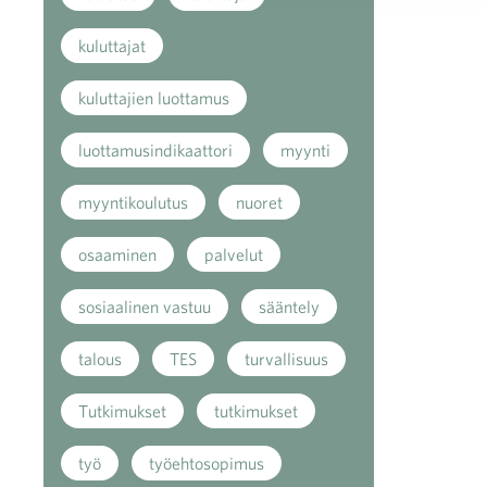
kuluttajat
kuluttajien luottamus
luottamusindikaattori
myynti
myyntikoulutus
nuoret
osaaminen
palvelut
sosiaalinen vastuu
sääntely
talous
TES
turvallisuus
Tutkimukset
tutkimukset
työ
työehtosopimus