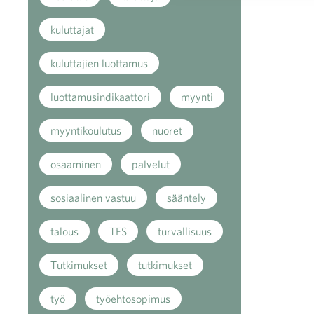
kuluttajat
kuluttajien luottamus
luottamusindikaattori
myynti
myyntikoulutus
nuoret
osaaminen
palvelut
sosiaalinen vastuu
sääntely
talous
TES
turvallisuus
Tutkimukset
tutkimukset
työ
työehtosopimus