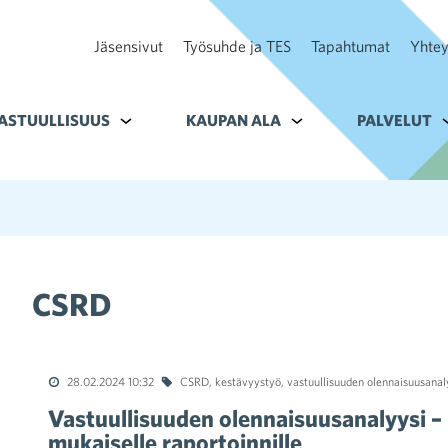
Jäsensivut
Työsuhde ja TES
Tapahtumat
Yhtey
ohteelle Tavoitteet
ASTUULLISUUS
Alavalikko kohteelle Vastuullisuus
KAUPAN ALA
Alavalikko kohteelle K
PALVELUT
A
CSRD
28.02.2024 10:32
CSRD
,
kestävyystyö
,
vastuullisuuden olennaisuusanal
Vastuullisuuden olennaisuusanalyysi –
mukaiselle raportoinnille