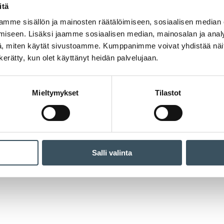
itä
mme sisällön ja mainosten räätälöimiseen, sosiaalisen median
iseen. Lisäksi jaamme sosiaalisen median, mainosalan ja analy
, miten käytät sivustoamme. Kumppanimme voivat yhdistää näitä t
n kerätty, kun olet käyttänyt heidän palvelujaan.
Mieltymykset
Tilastot
Salli valinta