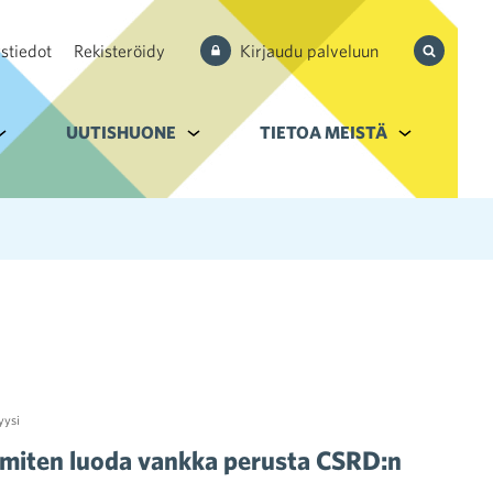
Hae
stiedot
Rekisteröidy
Kirjaudu palveluun
sivustolta
aupan ala
lavalikko kohteelle Palvelut
UUTISHUONE
Alavalikko kohteelle Uutishuone
TIETOA MEISTÄ
Alavalikko k
yysi
 miten luoda vankka perusta CSRD:n