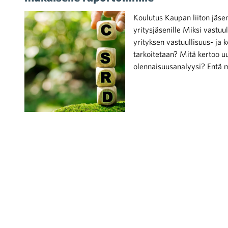
Koulutus Kaupan liiton jäsenyr
yritysjäsenille Miksi vastu
yrityksen vastuullisuus- ja
tarkoitetaan? Mitä kertoo u
olennaisuusanalyysi? Entä 
iötilanteisiin varautuminen
noita kaupan alalta
kohtaista Kaupan liitossa