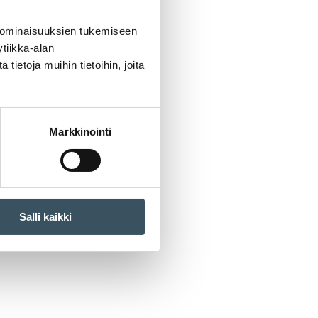
 ominaisuuksien tukemiseen
tiikka-alan
ietoja muihin tietoihin, joita
Markkinointi
Salli kaikki