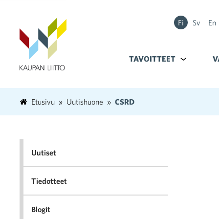
Fi
Sv
En
TAVOITTEET
Alavalikko k
V
Etusivu
Uutishuone
CSRD
Uutiset
Tiedotteet
Blogit