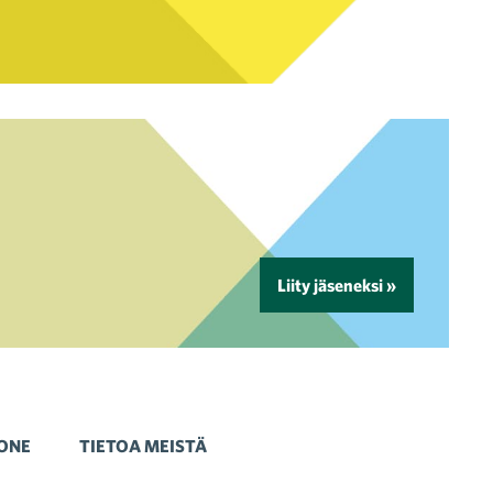
Liity jäseneksi »
ONE
TIETOA MEISTÄ