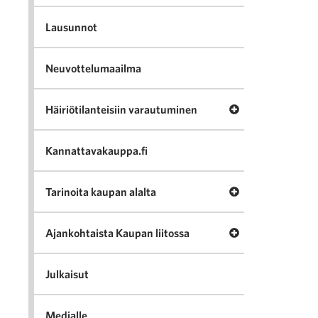
Lausunnot
Neuvottelumaailma
Avaa valikko Häir
Häiriötilanteisiin varautuminen
Kannattavakauppa.fi
Avaa valikko Tari
Tarinoita kaupan alalta
Avaa valikko Ajan
Ajankohtaista Kaupan liitossa
Julkaisut
Medialle