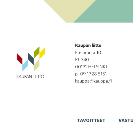
Kaupan liitto
Eteläranta 10
PL 340
00131 HELSINKI
p. 09 1728 5151
kauppa@kauppa.fi
TAVOITTEET
VASTU