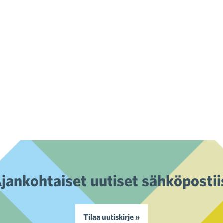
jankohtaiset uutiset sähköpostii
Tilaa uutiskirje »