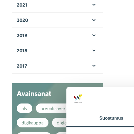
2021
Avaa valikko
2020
Avaa valikko
2019
Avaa valikko
2018
Avaa valikko
2017
Avaa valikko
Avainsanat
alv
arvonlisävero
Suostumus
digikauppa
digiostaminen