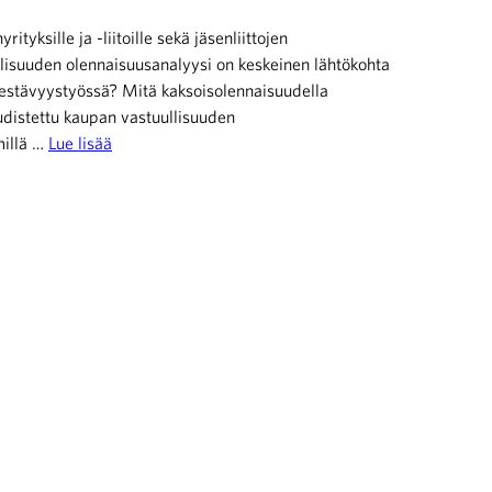
ityksille ja -liitoille sekä jäsenliittojen
ullisuuden olennaisuusanalyysi on keskeinen lähtökohta
 kestävyystyössä? Mitä kaksoisolennaisuudella
udistettu kaupan vastuullisuuden
millä …
Lue lisää