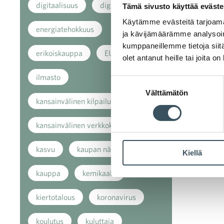
digitaalisuus
digitalisaatio
Tämä sivusto käyttää eväste
Käytämme evästeitä tarjoama
energiatehokkuus
ja kävijämäärämme analysoim
kumppaneillemme tietoja siitä
erikoiskauppa
EU
olet antanut heille tai joita o
ilmasto
Suostumuksen
Välttämätön
valinta
kansainvälinen kilpailu
kansainvälinen verkkokauppa
kasvu
kaupan näkymät
Kiellä
kauppa
kemikaalit
kiertotalous
koronavirus
koulutus
kuluttaja