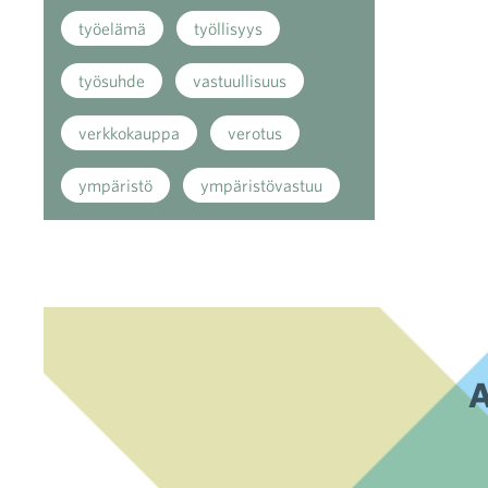
työelämä
työllisyys
työsuhde
vastuullisuus
verkkokauppa
verotus
ympäristö
ympäristövastuu
A