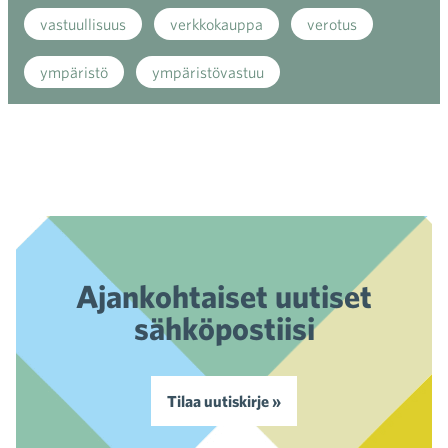
vastuullisuus
verkkokauppa
verotus
ympäristö
ympäristövastuu
Ajankohtaiset uutiset
sähköpostiisi
Tilaa uutiskirje »