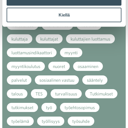
kaupan näkymät
kauppa
kemikaalit
Kiellä
kiertotalous
koronavirus
koulutus
kuluttaja
kuluttajat
kuluttajien luottamus
luottamusindikaattori
myynti
myyntikoulutus
nuoret
osaaminen
palvelut
sosiaalinen vastuu
sääntely
talous
TES
turvallisuus
Tutkimukset
tutkimukset
työ
työehtosopimus
työelämä
työllisyys
työsuhde