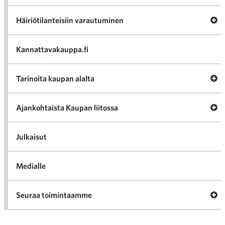
Av
Häiriötilanteisiin varautuminen
Häir
va
Kannattavakauppa.fi
A
Tarinoita kaupan alalta
val
Tari
ka
Ava
Ajankohtaista Kaupan liitossa
al
Ajan
K
l
Julkaisut
Medialle
Ava
Seuraa toimintaamme
toi