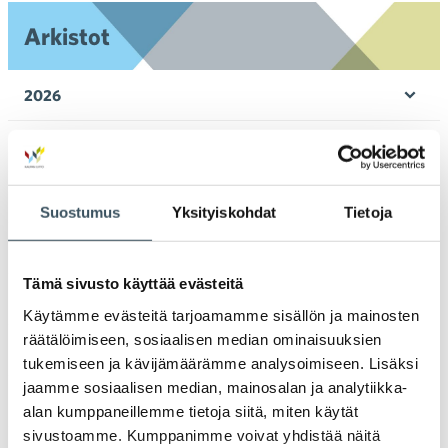
Arkistot
2026
Ava
valik
2025
Ava
valik
2024
Suostumus
Yksityiskohdat
Tietoja
Ava
valik
2023
Ava
Tämä sivusto käyttää evästeitä
valik
2022
Käytämme evästeitä tarjoamamme sisällön ja mainosten
Ava
valik
räätälöimiseen, sosiaalisen median ominaisuuksien
2021
tukemiseen ja kävijämäärämme analysoimiseen. Lisäksi
Ava
valik
jaamme sosiaalisen median, mainosalan ja analytiikka-
2020
alan kumppaneillemme tietoja siitä, miten käytät
Ava
sivustoamme. Kumppanimme voivat yhdistää näitä
valik