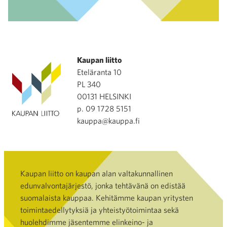
Kaupan liitto
Eteläranta 10
PL 340
00131 HELSINKI
p. 09 1728 5151
kauppa@kauppa.fi
Kaupan liitto on kaupan alan valtakunnallinen
edunvalvontajärjestö, jonka tehtävänä on edistää
suomalaista kauppaa. Kehitämme kaupan yritysten
toimintaedellytyksiä ja yhteistyötoimintaa sekä
huolehdimme jäsentemme elinkeino- ja