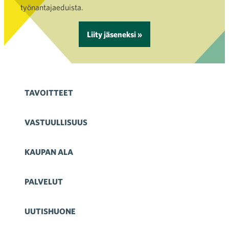
työnantajaeduista.
Liity jäseneksi »
TAVOITTEET
VASTUULLISUUS
KAUPAN ALA
PALVELUT
UUTISHUONE