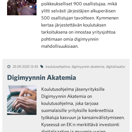
poikkeukselliset 900 osallistujaa, mikä
ylitti selvästi järjestäjien alkuperäisen
500 osallistujan tavoitteen. Kymmenen
kertaa järjestettävän koulutuksen
tarkoituksena on innostaa yritysjohtoa
pohtimaan omia digimyynnin
mahdollisuuksiaan.
25.09.2025 12:45
koulutusohjelma
,
digimyynnin akatemia
,
digitalisaatio
Digimyynnin Akatemia
Koulutusohjelma jäsenyrityksille
Digimyynnin Akatemia on
koulutusohjelma, joka tarjoaa
suomalaisille yrityksille konkreettisia
työkaluja kasvuun ja kansainvälistymiseen.
Kyseessä on EK:n merkittävä investointi
digitalisaation ja myynnin uusien