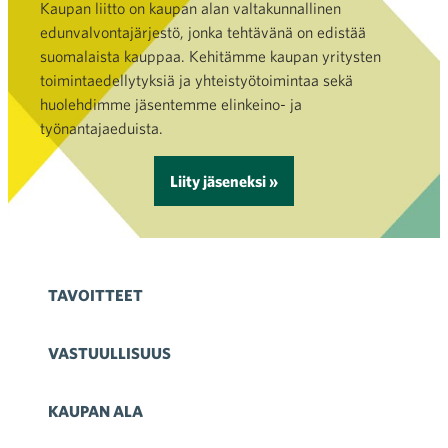
Kaupan liitto on kaupan alan valtakunnallinen
edunvalvontajärjestö, jonka tehtävänä on edistää
suomalaista kauppaa. Kehitämme kaupan yritysten
toimintaedellytyksiä ja yhteistyötoimintaa sekä
huolehdimme jäsentemme elinkeino- ja
työnantajaeduista.
Liity jäseneksi »
TAVOITTEET
VASTUULLISUUS
KAUPAN ALA