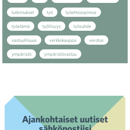
tutkimukset
työ
työehtosopimus
työelämä
työllisyys
työsuhde
vastuullisuus
verkkokauppa
verotus
ympäristö
ympäristövastuu
Ajankohtaiset uutiset
sähköpostiisi