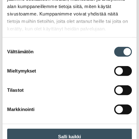
valik
2021
alan kumppaneillemme tietoja siitä, miten käytät
Ava
sivustoamme. Kumppanimme voivat yhdistää näitä
valik
2020
tietoja muihin tietoihin, joita olet antanut heille tai joita on
Ava
kerätty, kun olet käyttänyt heidän palvelujaan.
valik
2019
Ava
Suostumuksen
valik
Välttämätön
2018
valinta
Ava
valik
2017
Mieltymykset
Ava
valik
Tilastot
Avainsanat
Markkinointi
alv
arvonlisävero
digikauppa
digiostaminen
digitaalisuus
digitalisaatio
Salli kaikki