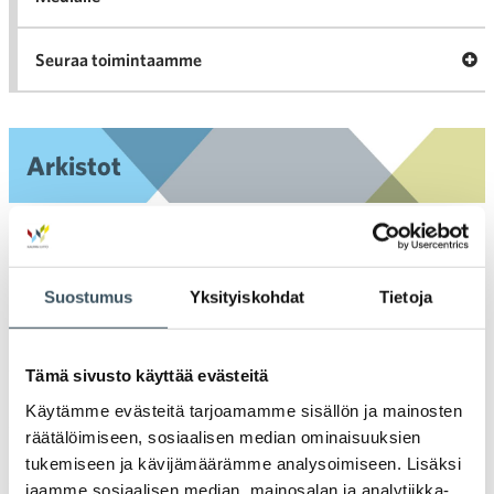
Ava
Seuraa toimintaamme
toi
Arkistot
2026
Ava
valik
2025
Suostumus
Yksityiskohdat
Tietoja
Ava
valik
2024
Ava
Tämä sivusto käyttää evästeitä
valik
2023
Käytämme evästeitä tarjoamamme sisällön ja mainosten
Ava
räätälöimiseen, sosiaalisen median ominaisuuksien
valik
2022
tukemiseen ja kävijämäärämme analysoimiseen. Lisäksi
Ava
jaamme sosiaalisen median, mainosalan ja analytiikka-