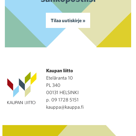
Tilaa uutiskirje »
Kaupan liitto
Eteläranta 10
PL 340
00131 HELSINKI
p. 09 1728 5151
kauppa@kauppa.fi