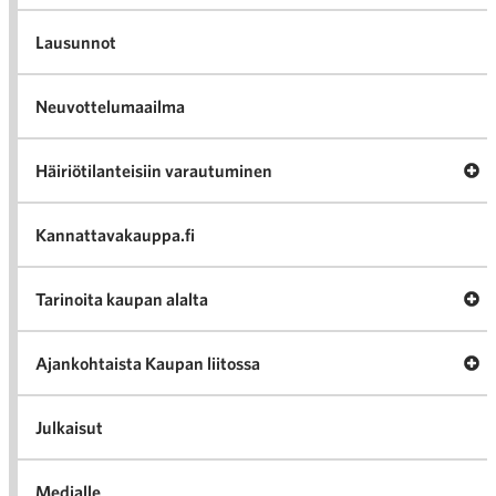
Lausunnot
Neuvottelumaailma
Av
Häiriötilanteisiin varautuminen
Häir
va
Kannattavakauppa.fi
A
Tarinoita kaupan alalta
val
Tari
ka
Ava
Ajankohtaista Kaupan liitossa
al
Ajan
K
l
Julkaisut
Medialle