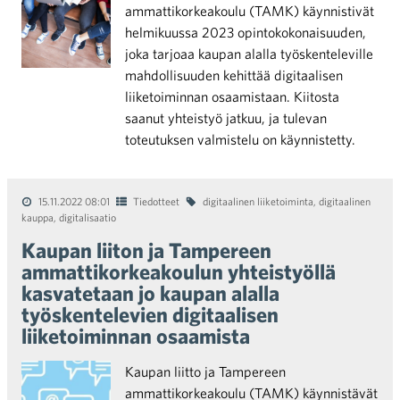
ammattikorkeakoulu (TAMK) käynnistivät
helmikuussa 2023 opintokokonaisuuden,
joka tarjoaa kaupan alalla työskenteleville
mahdollisuuden kehittää digitaalisen
liiketoiminnan osaamistaan. Kiitosta
saanut yhteistyö jatkuu, ja tulevan
toteutuksen valmistelu on käynnistetty.
15.11.2022 08:01
Tiedotteet
digitaalinen liiketoiminta
,
digitaalinen
kauppa
,
digitalisaatio
Kaupan liiton ja Tampereen
ammattikorkeakoulun yhteistyöllä
kasvatetaan jo kaupan alalla
työskentelevien digitaalisen
liiketoiminnan osaamista
Kaupan liitto ja Tampereen
ammattikorkeakoulu (TAMK) käynnistävät