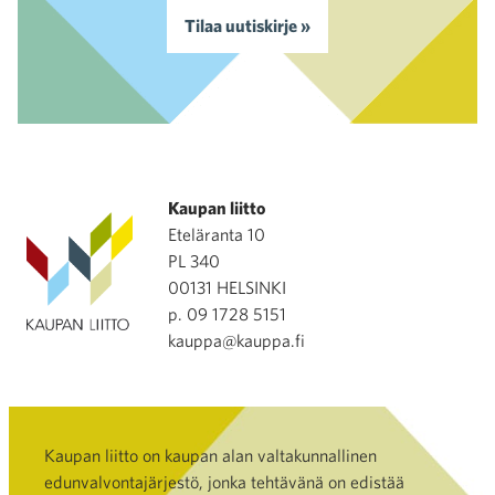
Tilaa uutiskirje »
Kaupan liitto
Eteläranta 10
PL 340
00131 HELSINKI
p. 09 1728 5151
kauppa@kauppa.fi
Kaupan liitto on kaupan alan valtakunnallinen
edunvalvontajärjestö, jonka tehtävänä on edistää