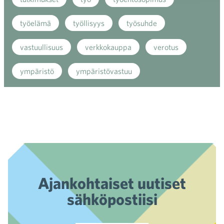
työelämä
työllisyys
työsuhde
vastuullisuus
verkkokauppa
verotus
ympäristö
ympäristövastuu
Ajankohtaiset uutiset
sähköpostiisi