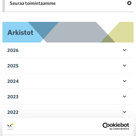
Ava
Seuraa toimintaamme
toi
Arkistot
2026
Ava
valik
2025
Ava
valik
2024
Ava
valik
2023
Ava
valik
2022
Ava
valik
2021
Ava