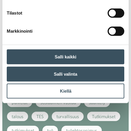
ilmasto
kansainvälinen kilpailu
Tilastot
kansainvälinen verkkokauppa
kasvu
Markkinointi
kaupan näkymät
kauppa
kemikaalit
kiertotalous
koronavirus
koulutus
Salli kaikki
kuluttaja
kuluttajat
kuluttajien luottamus
Salli valinta
luottamusindikaattori
myynti
myyntikoulutus
nuoret
osaaminen
Kiellä
palvelut
sosiaalinen vastuu
sääntely
talous
TES
turvallisuus
Tutkimukset
tutkimukset
työ
työehtosopimus