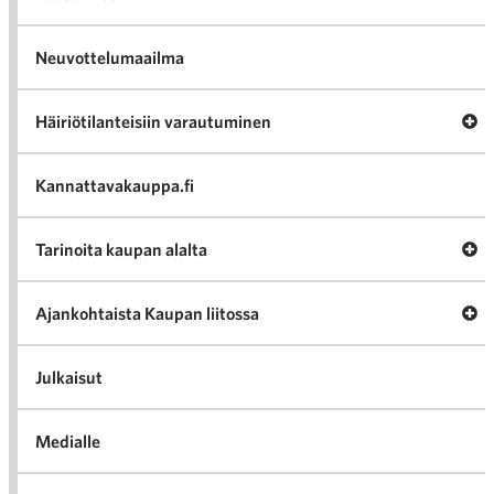
Neuvottelumaailma
Av
Häiriötilanteisiin varautuminen
Häir
va
Kannattavakauppa.fi
A
Tarinoita kaupan alalta
val
Tari
ka
Ava
Ajankohtaista Kaupan liitossa
al
Ajan
K
l
Julkaisut
Medialle