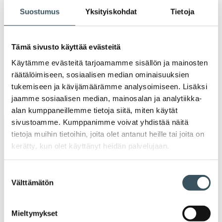
valik
2020
Suostumus
Yksityiskohdat
Tietoja
Ava
valik
2019
Ava
Tämä sivusto käyttää evästeitä
valik
2018
Käytämme evästeitä tarjoamamme sisällön ja mainosten
Ava
räätälöimiseen, sosiaalisen median ominaisuuksien
valik
tukemiseen ja kävijämäärämme analysoimiseen. Lisäksi
2017
Ava
jaamme sosiaalisen median, mainosalan ja analytiikka-
valik
alan kumppaneillemme tietoja siitä, miten käytät
sivustoamme. Kumppanimme voivat yhdistää näitä
Avainsanat
tietoja muihin tietoihin, joita olet antanut heille tai joita on
kerätty, kun olet käyttänyt heidän palvelujaan.
alv
arvonlisävero
digikauppa
Suostumuksen
digiostaminen
digitaalisuus
digitalisaatio
Välttämätön
valinta
energiatehokkuus
erikoiskauppa
EU
Mieltymykset