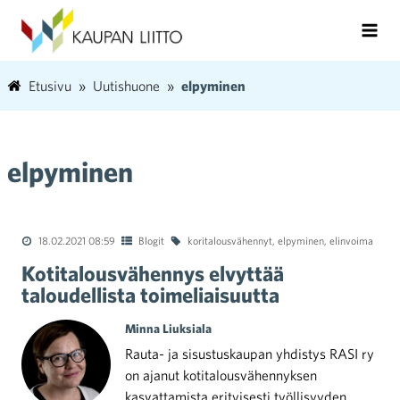
Etusivu
Uutishuone
elpyminen
elpyminen
18.02.2021 08:59
Blogit
koritalousvähennyt
,
elpyminen
,
elinvoima
Kotitalousvähennys elvyttää
taloudellista toimeliaisuutta
Minna Liuksiala
Rauta- ja sisustuskaupan yhdistys RASI ry
on ajanut kotitalousvähennyksen
kasvattamista erityisesti työllisyyden,