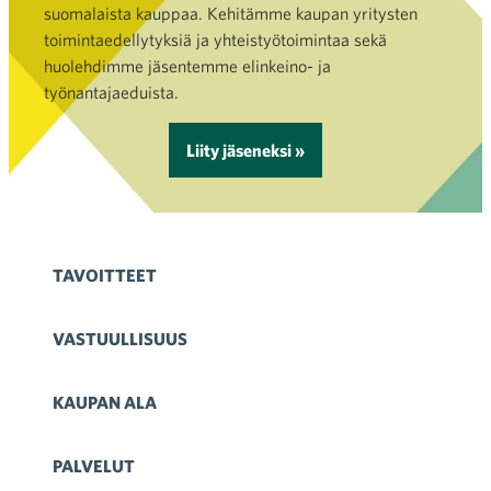
suomalaista kauppaa. Kehitämme kaupan yritysten
toimintaedellytyksiä ja yhteistyötoimintaa sekä
huolehdimme jäsentemme elinkeino- ja
työnantajaeduista.
Liity jäseneksi »
TAVOITTEET
VASTUULLISUUS
KAUPAN ALA
PALVELUT