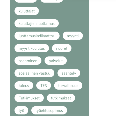
kuluttajat
kuluttajien luottamus
luottamusindikaattori
myynti
myyntikoulutus
nuoret
osaaminen
palvelut
sosiaalinen vastuu
sääntely
talous
TES
turvallisuus
Tutkimukset
tutkimukset
työ
työehtosopimus