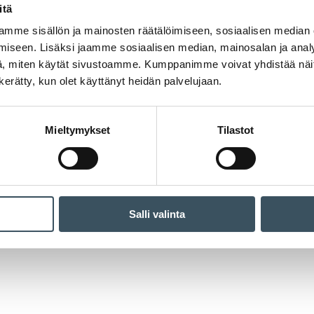
itä
mme sisällön ja mainosten räätälöimiseen, sosiaalisen median
iseen. Lisäksi jaamme sosiaalisen median, mainosalan ja analy
, miten käytät sivustoamme. Kumppanimme voivat yhdistää näitä t
n kerätty, kun olet käyttänyt heidän palvelujaan.
Mieltymykset
Tilastot
Salli valinta