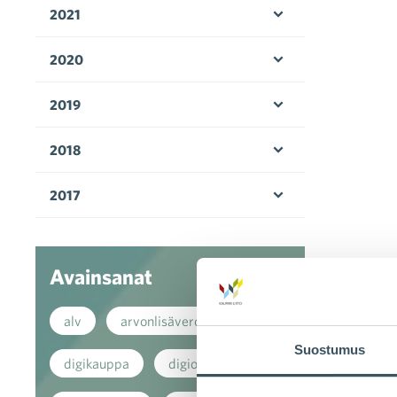
2021
Avaa valikko
2020
Avaa valikko
2019
Avaa valikko
2018
Avaa valikko
2017
Avaa valikko
Avainsanat
alv
arvonlisävero
Suostumus
digikauppa
digiostaminen