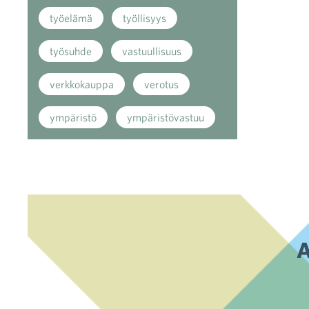
työelämä
työllisyys
työsuhde
vastuullisuus
verkkokauppa
verotus
ympäristö
ympäristövastuu
A