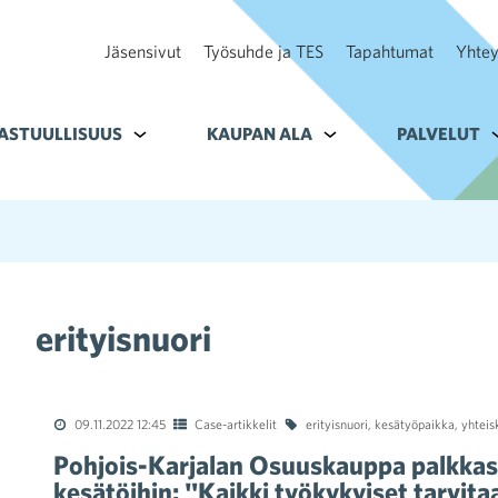
Jäsensivut
Työsuhde ja TES
Tapahtumat
Yhtey
ohteelle Tavoitteet
ASTUULLISUUS
Alavalikko kohteelle Vastuullisuus
KAUPAN ALA
Alavalikko kohteelle K
PALVELUT
A
erityisnuori
09.11.2022 12:45
Case-artikkelit
erityisnuori
,
kesätyöpaikka
,
yhteis
Pohjois-Karjalan Osuuskauppa palkkasi
kesätöihin: "Kaikki työkykyiset tarvit