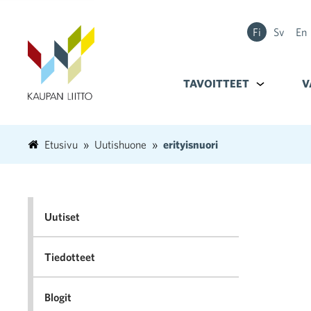
Fi
Sv
En
TAVOITTEET
Alavalikko k
V
Etusivu
Uutishuone
erityisnuori
Uutiset
Tiedotteet
Blogit