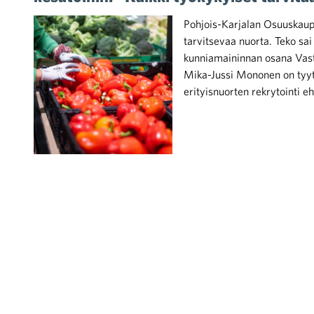
Pohjois-Karjalan Osuuskaupp
tarvitsevaa nuorta. Teko sa
kunniamaininnan osana Vast
Mika-Jussi Mononen on tyyt
erityisnuorten rekrytointi
iötilanteisiin varautuminen
noita kaupan alalta
kohtaista Kaupan liitossa