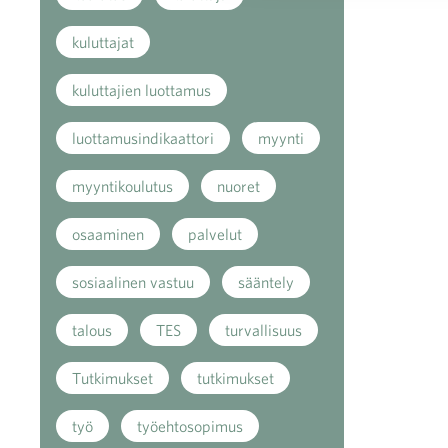
kuluttajat
kuluttajien luottamus
luottamusindikaattori
myynti
myyntikoulutus
nuoret
osaaminen
palvelut
sosiaalinen vastuu
sääntely
talous
TES
turvallisuus
Tutkimukset
tutkimukset
työ
työehtosopimus