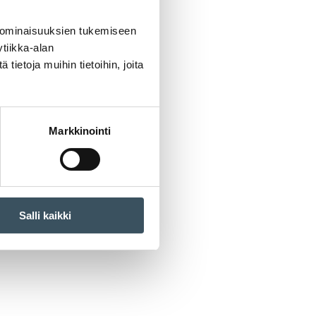
 ominaisuuksien tukemiseen
tiikka-alan
ietoja muihin tietoihin, joita
Markkinointi
Salli kaikki