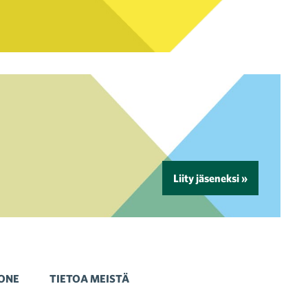
Liity jäseneksi »
ONE
TIETOA MEISTÄ