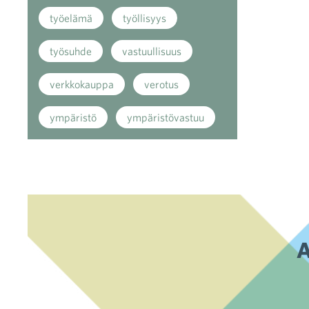
työelämä
työllisyys
työsuhde
vastuullisuus
verkkokauppa
verotus
ympäristö
ympäristövastuu
A