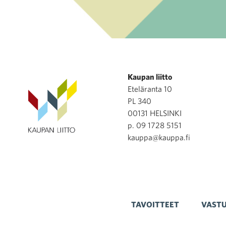
Kaupan liitto
Eteläranta 10
PL 340
00131 HELSINKI
p. 09 1728 5151
kauppa@kauppa.fi
TAVOITTEET
VASTU