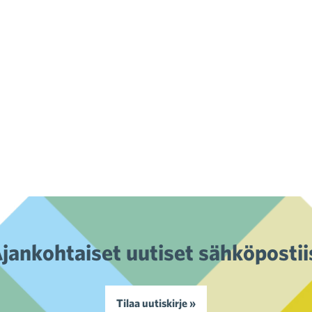
jankohtaiset uutiset sähköpostii
Tilaa uutiskirje »