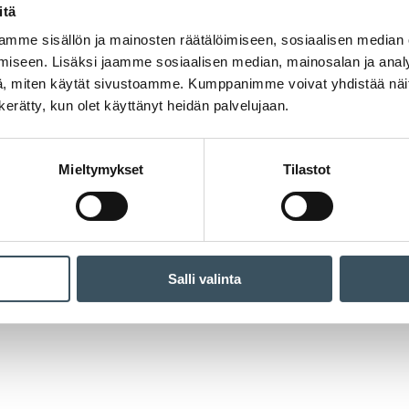
itä
mme sisällön ja mainosten räätälöimiseen, sosiaalisen median
iseen. Lisäksi jaamme sosiaalisen median, mainosalan ja analy
, miten käytät sivustoamme. Kumppanimme voivat yhdistää näitä t
n kerätty, kun olet käyttänyt heidän palvelujaan.
Mieltymykset
Tilastot
Salli valinta