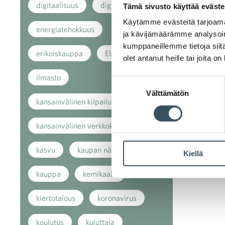
digitaalisuus
digitalisaatio
Tämä sivusto käyttää eväste
Käytämme evästeitä tarjoama
energiatehokkuus
ja kävijämäärämme analysoim
kumppaneillemme tietoja siitä
erikoiskauppa
EU
olet antanut heille tai joita o
ilmasto
Suostumuksen
Välttämätön
valinta
kansainvälinen kilpailu
kansainvälinen verkkokauppa
kasvu
kaupan näkymät
Kiellä
kauppa
kemikaalit
kiertotalous
koronavirus
koulutus
kuluttaja