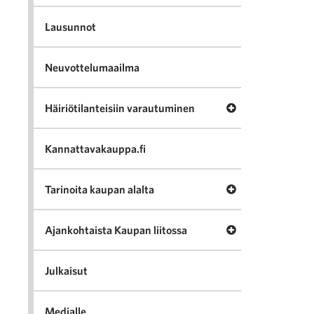
Lausunnot
Neuvottelumaailma
Avaa valikko Häir
Häiriötilanteisiin varautuminen
Kannattavakauppa.fi
Avaa valikko Tari
Tarinoita kaupan alalta
Avaa valikko Ajan
Ajankohtaista Kaupan liitossa
Julkaisut
Medialle