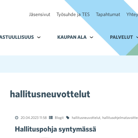
Jäsensivut
Työsuhde ja TES
Tapahtumat
Yhtey
ohteelle Tavoitteet
ASTUULLISUUS
Alavalikko kohteelle Vastuullisuus
KAUPAN ALA
Alavalikko kohteelle K
PALVELUT
A
hallitusneuvottelut
20.04.2023 11:58
Blogit
hallitusneuvottelut
,
hallitusohjelmatavoitte
Hallituspohja syntymässä