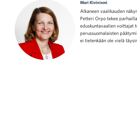
Mari Kiviniemi
Alkaneen vaalikauden näkymä
Petteri Orpo tekee parhaill
eduskuntavaalien voittajat
perussuomalaisten päätymin
ei tietenkään ole vielä täys
iötilanteisiin varautuminen
noita kaupan alalta
kohtaista Kaupan liitossa