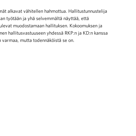
t alkavat vähitellen hahmottua. Hallitustunnustelija
aan työtään ja yhä selvemmältä näyttää, että
 tulevat muodostamaan hallituksen. Kokoomuksen ja
en hallitusvastuuseen yhdessä RKP:n ja KD:n kanssa
in varmaa, mutta todennäköistä se on.