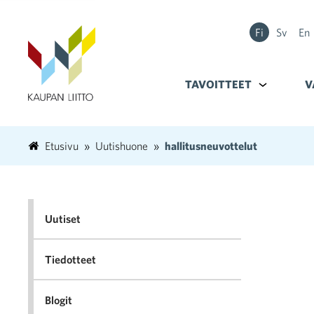
Fi
Sv
En
TAVOITTEET
Alavalikko k
V
Etusivu
Uutishuone
hallitusneuvottelut
Uutiset
Tiedotteet
Blogit