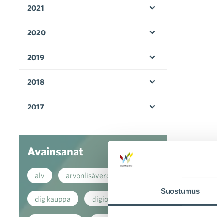
2021
Avaa valikko
2020
Avaa valikko
2019
Avaa valikko
2018
Avaa valikko
2017
Avaa valikko
Avainsanat
alv
arvonlisävero
Suostumus
digikauppa
digiostaminen