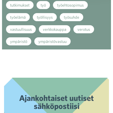
tutkimukset
työ
työehtosopimus
työelämä
työllisyys
työsuhde
vastuullisuus
verkkokauppa
verotus
ympäristö
ympäristövastuu
Ajankohtaiset uutiset
sähköpostiisi