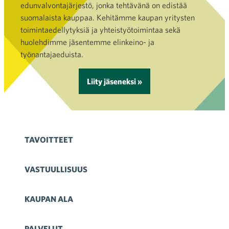
edunvalvontajärjestö, jonka tehtävänä on edistää
suomalaista kauppaa. Kehitämme kaupan yritysten
toimintaedellytyksiä ja yhteistyötoimintaa sekä
huolehdimme jäsentemme elinkeino- ja
työnantajaeduista.
Liity jäseneksi »
TAVOITTEET
VASTUULLISUUS
KAUPAN ALA
PALVELUT