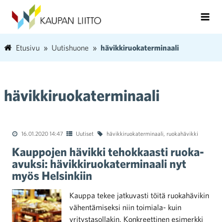
Etusivu
Uutishuone
hävikkiruokaterminaali
hävikkiruokaterminaali
16.01.2020 14:47
Uutiset
hävikkiruokaterminaali
,
ruokahävikki
Kauppojen hävikki tehokkaasti ruoka-
avuksi: hävikkiruokaterminaali nyt
myös Helsinkiin
Kauppa tekee jatkuvasti töitä ruokahävikin
vähentämiseksi niin toimiala- kuin
yritystasollakin. Konkreettinen esimerkki