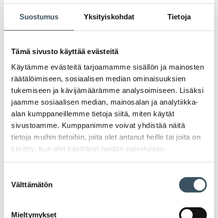
Ava
valik
Suostumus
Yksityiskohdat
Tietoja
2020
Ava
valik
2019
Tämä sivusto käyttää evästeitä
Ava
valik
Käytämme evästeitä tarjoamamme sisällön ja mainosten
2018
räätälöimiseen, sosiaalisen median ominaisuuksien
Ava
valik
tukemiseen ja kävijämäärämme analysoimiseen. Lisäksi
2017
jaamme sosiaalisen median, mainosalan ja analytiikka-
Ava
alan kumppaneillemme tietoja siitä, miten käytät
valik
sivustoamme. Kumppanimme voivat yhdistää näitä
tietoja muihin tietoihin, joita olet antanut heille tai joita on
Avainsanat
kerätty, kun olet käyttänyt heidän palvelujaan.
alv
arvonlisävero
digikauppa
Suostumuksen
Välttämätön
valinta
digiostaminen
digitaalisuus
digitalisaatio
energiatehokkuus
erikoiskauppa
EU
Mieltymykset