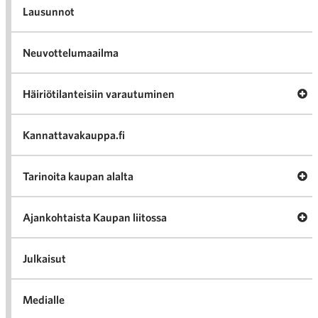
Lausunnot
Neuvottelumaailma
Av
Häiriötilanteisiin varautuminen
Häir
va
Kannattavakauppa.fi
A
Tarinoita kaupan alalta
val
Tari
ka
Ava
Ajankohtaista Kaupan liitossa
al
Ajan
K
l
Julkaisut
Medialle