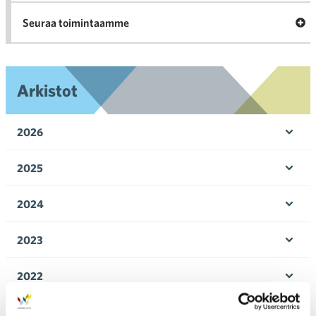
Ava
Seuraa toimintaamme
toi
Arkistot
2026
Ava
valik
2025
Ava
valik
2024
Ava
valik
2023
Ava
valik
2022
Ava
valik
2021