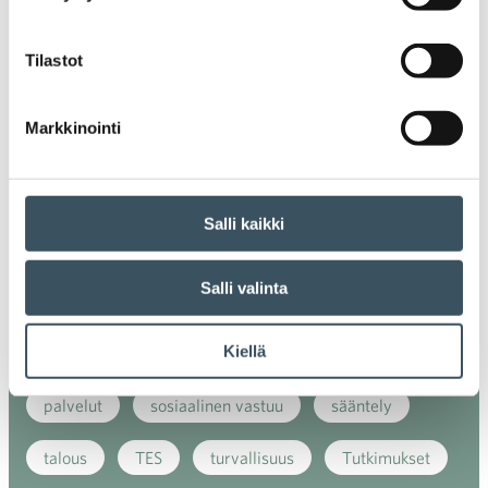
ilmasto
kansainvälinen kilpailu
Tilastot
kansainvälinen verkkokauppa
kasvu
Markkinointi
kaupan näkymät
kauppa
kemikaalit
kiertotalous
koronavirus
koulutus
Salli kaikki
kuluttaja
kuluttajat
kuluttajien luottamus
Salli valinta
luottamusindikaattori
myynti
Kiellä
myyntikoulutus
nuoret
osaaminen
palvelut
sosiaalinen vastuu
sääntely
talous
TES
turvallisuus
Tutkimukset