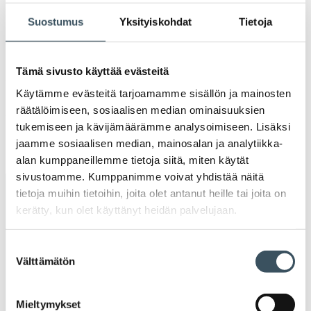
Ava
valik
Suostumus
Yksityiskohdat
Tietoja
2020
Ava
valik
2019
Tämä sivusto käyttää evästeitä
Ava
valik
Käytämme evästeitä tarjoamamme sisällön ja mainosten
2018
räätälöimiseen, sosiaalisen median ominaisuuksien
Ava
valik
tukemiseen ja kävijämäärämme analysoimiseen. Lisäksi
2017
jaamme sosiaalisen median, mainosalan ja analytiikka-
Ava
valik
alan kumppaneillemme tietoja siitä, miten käytät
sivustoamme. Kumppanimme voivat yhdistää näitä
tietoja muihin tietoihin, joita olet antanut heille tai joita on
Avainsanat
kerätty, kun olet käyttänyt heidän palvelujaan.
alv
arvonlisävero
digikauppa
Suostumuksen
Välttämätön
valinta
digiostaminen
digitaalisuus
digitalisaatio
energiatehokkuus
erikoiskauppa
EU
Mieltymykset