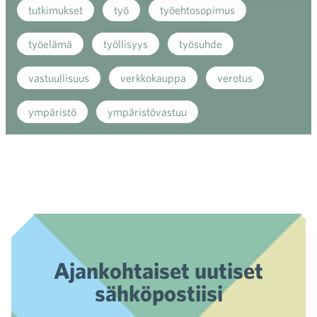
tutkimukset
työ
työehtosopimus
työelämä
työllisyys
työsuhde
vastuullisuus
verkkokauppa
verotus
ympäristö
ympäristövastuu
Ajankohtaiset uutiset
sähköpostiisi