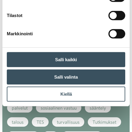
ilmasto
kansainvälinen kilpailu
Tilastot
kansainvälinen verkkokauppa
kasvu
Markkinointi
kaupan näkymät
kauppa
kemikaalit
kiertotalous
koronavirus
koulutus
Salli kaikki
kuluttaja
kuluttajat
kuluttajien luottamus
Salli valinta
luottamusindikaattori
myynti
myyntikoulutus
nuoret
osaaminen
Kiellä
palvelut
sosiaalinen vastuu
sääntely
talous
TES
turvallisuus
Tutkimukset