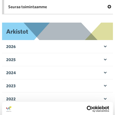
Ava
Seuraa toimintaamme
toi
Arkistot
2026
Ava
valik
2025
Ava
valik
2024
Ava
valik
2023
Ava
valik
2022
Ava
valik
2021