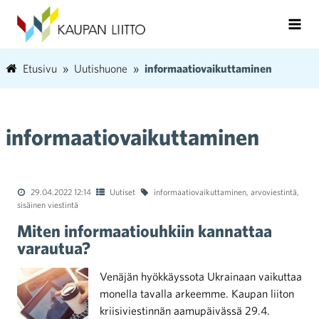
Etusivu
Uutishuone
informaatiovaikuttaminen
informaatiovaikuttaminen
29.04.2022 12:14
Uutiset
informaatiovaikuttaminen
,
arvoviestintä
,
sisäinen viestintä
Miten informaatiouhkiin kannattaa
varautua?
Venäjän hyökkäyssota Ukrainaan vaikuttaa
monella tavalla arkeemme. Kaupan liiton
kriisiviestinnän aamupäivässä 29.4.