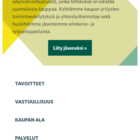
edunvalvontajärjestö, jonka tehtävänä on edistää
suomalaista kauppaa. Kehitämme kaupan yritysten
toimintaedellytyksiä ja yhteistyötoimintaa sekä
huolehdimme jäsentemme elinkeino- ja
työnantajaeduista.
Liity jäseneksi »
TAVOITTEET
VASTUULLISUUS
KAUPAN ALA
PALVELUT