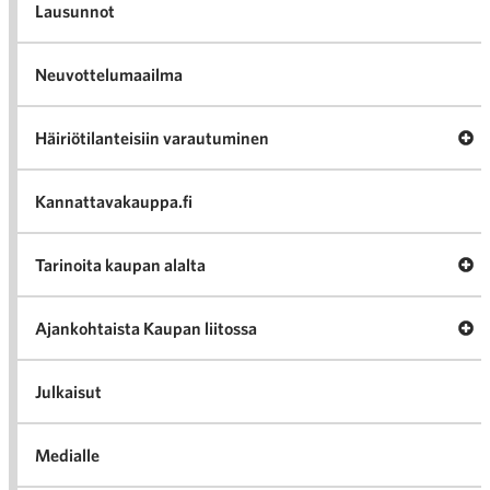
Lausunnot
Neuvottelumaailma
Av
Häiriötilanteisiin varautuminen
Häir
va
Kannattavakauppa.fi
A
Tarinoita kaupan alalta
val
Tari
ka
Ava
Ajankohtaista Kaupan liitossa
al
Ajan
K
l
Julkaisut
Medialle