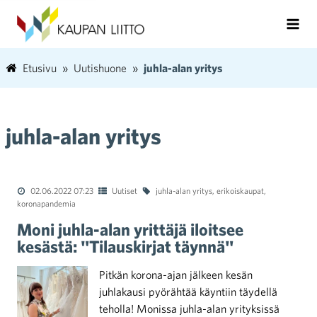
Etusivu
Uutishuone
juhla-alan yritys
juhla-alan yritys
02.06.2022 07:23
Uutiset
juhla-alan yritys
,
erikoiskaupat
,
koronapandemia
Moni juhla-alan yrittäjä iloitsee
kesästä: "Tilauskirjat täynnä"
Pitkän korona-ajan jälkeen kesän
juhlakausi pyörähtää käyntiin täydellä
teholla! Monissa juhla-alan yrityksissä