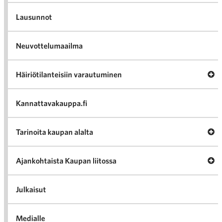
Lausunnot
Neuvottelumaailma
Av
Häiriötilanteisiin varautuminen
Häir
va
Kannattavakauppa.fi
A
Tarinoita kaupan alalta
val
Tari
ka
Ava
Ajankohtaista Kaupan liitossa
al
Ajan
K
l
Julkaisut
Medialle