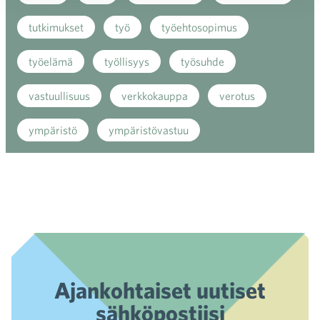
tutkimukset
työ
työehtosopimus
työelämä
työllisyys
työsuhde
vastuullisuus
verkkokauppa
verotus
ympäristö
ympäristövastuu
Ajankohtaiset uutiset
sähköpostiisi