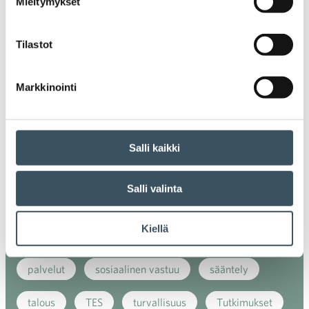
Mieltymykset
energiatehokkuus
erikoiskauppa
EU
ilmasto
kansainvälinen kilpailu
Tilastot
kansainvälinen verkkokauppa
kasvu
Markkinointi
kaupan näkymät
kauppa
kemikaalit
kiertotalous
koronavirus
koulutus
Salli kaikki
kuluttaja
kuluttajat
kuluttajien luottamus
Salli valinta
luottamusindikaattori
myynti
Kiellä
myyntikoulutus
nuoret
osaaminen
palvelut
sosiaalinen vastuu
sääntely
talous
TES
turvallisuus
Tutkimukset