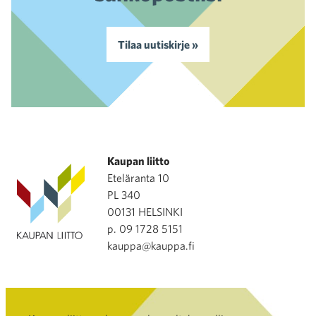
Tilaa uutiskirje »
Kaupan liitto
Eteläranta 10
PL 340
00131 HELSINKI
p. 09 1728 5151
kauppa@kauppa.fi