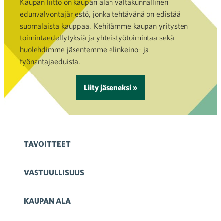
Kaupan liitto on kaupan alan valtakunnallinen
edunvalvontajärjestö, jonka tehtävänä on edistää
suomalaista kauppaa. Kehitämme kaupan yritysten
toimintaedellytyksiä ja yhteistyötoimintaa sekä
huolehdimme jäsentemme elinkeino- ja
työnantajaeduista.
Liity jäseneksi »
TAVOITTEET
VASTUULLISUUS
KAUPAN ALA