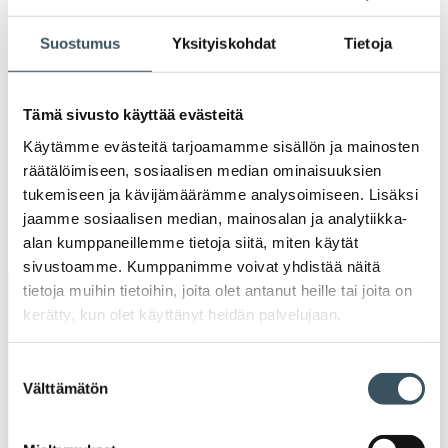
2021
Ava
Suostumus
Yksityiskohdat
Tietoja
valik
2020
Ava
valik
2019
Tämä sivusto käyttää evästeitä
Ava
Käytämme evästeitä tarjoamamme sisällön ja mainosten
valik
2018
räätälöimiseen, sosiaalisen median ominaisuuksien
Ava
tukemiseen ja kävijämäärämme analysoimiseen. Lisäksi
valik
2017
jaamme sosiaalisen median, mainosalan ja analytiikka-
Ava
alan kumppaneillemme tietoja siitä, miten käytät
valik
sivustoamme. Kumppanimme voivat yhdistää näitä
tietoja muihin tietoihin, joita olet antanut heille tai joita on
Avainsanat
kerätty, kun olet käyttänyt heidän palvelujaan.
alv
arvonlisävero
digikauppa
Suostumuksen
Välttämätön
valinta
digiostaminen
digitaalisuus
digitalisaatio