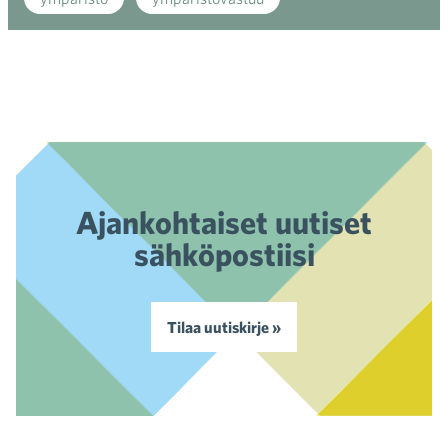
Ajankohtaiset uutiset
sähköpostiisi
Tilaa uutiskirje »