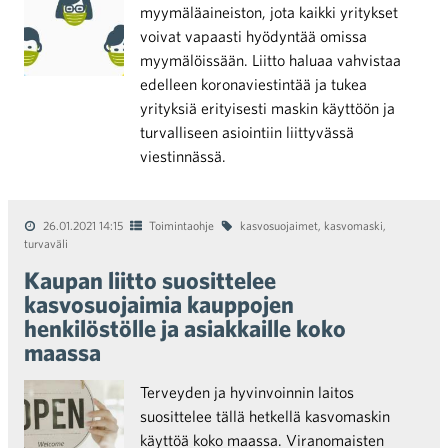
myymäläaineiston, jota kaikki yritykset
voivat vapaasti hyödyntää omissa
myymälöissään. Liitto haluaa vahvistaa
edelleen koronaviestintää ja tukea
yrityksiä erityisesti maskin käyttöön ja
turvalliseen asiointiin liittyvässä
viestinnässä.
26.01.2021 14:15
Toimintaohje
kasvosuojaimet
,
kasvomaski
,
turvaväli
Kaupan liitto suosittelee
kasvosuojaimia kauppojen
henkilöstölle ja asiakkaille koko
maassa
Terveyden ja hyvinvoinnin laitos
suosittelee tällä hetkellä kasvomaskin
käyttöä koko maassa. Viranomaisten