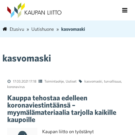
Etusivu
Uutishuone
kasvomaski
kasvomaski
17.03.2021 17:18
Toimintaohje
,
Uutiset
kasvomaski
,
turvallisuus
,
koronavirus
Kauppa tehostaa edelleen
koronaviestintäänsä –
myymälämateriaalia tarjolla kaikille
kaupoille
Kaupan liitto on työstänyt