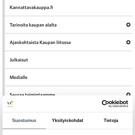
va
Kannattavakauppa.fi
A
Tarinoita kaupan alalta
val
Tari
ka
Ava
Ajankohtaista Kaupan liitossa
al
Ajan
K
l
Julkaisut
Medialle
Ava
Seuraa toimintaamme
toi
Suostumus
Yksityiskohdat
Tietoja
Arkistot