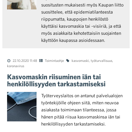
suositusten mukaisesti myös Kaupan liitto
suosittelee, että epidemiatilanteesta
riippumatta, kauppojen henkilöstö
käyttäisi kasvomaskia tai -visiiriä, ja että
myös asiakkaita kehotettaisiin suojainten
käyttöön kaupassa asioidessaan.
22.10.2020 11:48
Toimintaohje
kasvomaski
,
työturvallisuus
,
koronavirus
Kasvomaskin riisuminen iän tai
henkilöllisyyden tarkastamiseksi
Työterveyslaitos on antanut palvelualojen
työntekijöille ohjeen siitä, miten neuvoa
asiakasta toimimaan tilanteessa, jossa
hänen pitää riisua kasvomaskinsa iän tai
henkilöllisyyden tarkastamiseksi.