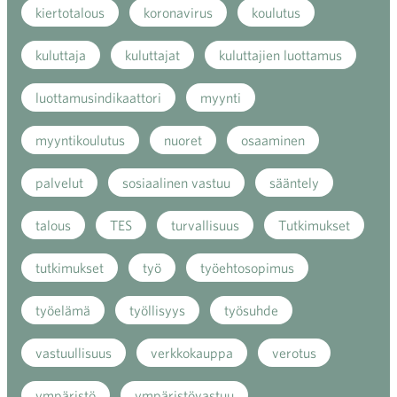
kiertotalous
koronavirus
koulutus
kuluttaja
kuluttajat
kuluttajien luottamus
luottamusindikaattori
myynti
myyntikoulutus
nuoret
osaaminen
palvelut
sosiaalinen vastuu
sääntely
talous
TES
turvallisuus
Tutkimukset
tutkimukset
työ
työehtosopimus
työelämä
työllisyys
työsuhde
vastuullisuus
verkkokauppa
verotus
ympäristö
ympäristövastuu