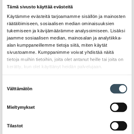
2026
Tämä sivusto käyttää evästeitä
Ava
Käytämme evästeitä tarjoamamme sisällön ja mainosten
valik
2025
räätälöimiseen, sosiaalisen median ominaisuuksien
Ava
tukemiseen ja kävijämäärämme analysoimiseen. Lisäksi
valik
2024
jaamme sosiaalisen median, mainosalan ja analytiikka-
Ava
alan kumppaneillemme tietoja siitä, miten käytät
valik
2023
sivustoamme. Kumppanimme voivat yhdistää näitä
Ava
tietoja muihin tietoihin, joita olet antanut heille tai joita on
valik
kerätty, kun olet käyttänyt heidän palvelujaan.
2022
Ava
valik
2021
Suostumuksen
Ava
Välttämätön
valinta
valik
2020
Ava
Mieltymykset
valik
2019
Ava
valik
Tilastot
2018
Ava