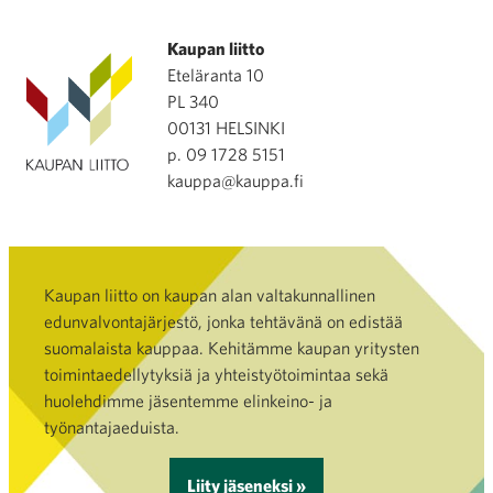
Kaupan liitto
Eteläranta 10
PL 340
00131 HELSINKI
p. 09 1728 5151
kauppa@kauppa.fi
Kaupan liitto on kaupan alan valtakunnallinen
edunvalvontajärjestö, jonka tehtävänä on edistää
suomalaista kauppaa. Kehitämme kaupan yritysten
toimintaedellytyksiä ja yhteistyötoimintaa sekä
huolehdimme jäsentemme elinkeino- ja
työnantajaeduista.
Liity jäseneksi »