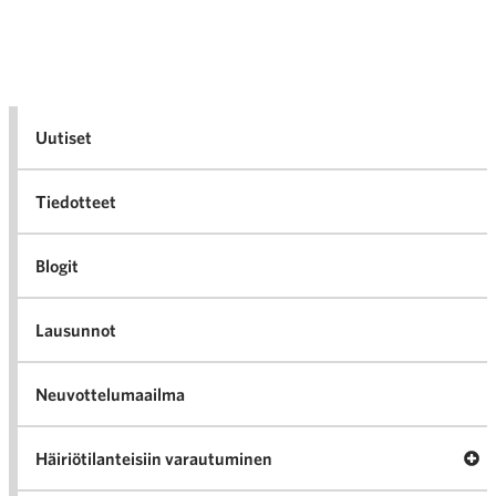
Uutiset
Tiedotteet
Blogit
Lausunnot
Neuvottelumaailma
Av
Häiriötilanteisiin varautuminen
Häir