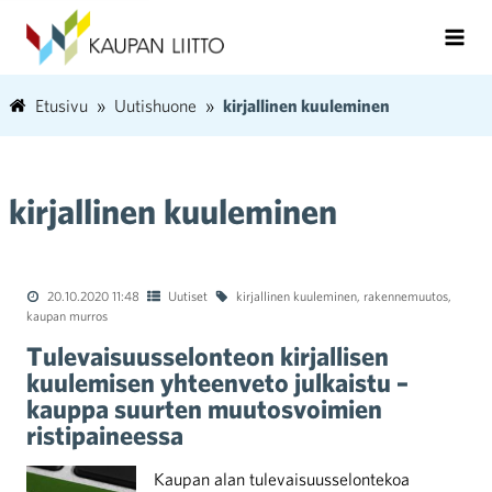
Etusivu
Uutishuone
kirjallinen kuuleminen
kirjallinen kuuleminen
20.10.2020 11:48
Uutiset
kirjallinen kuuleminen
,
rakennemuutos
,
kaupan murros
Tulevaisuusselonteon kirjallisen
kuulemisen yhteenveto julkaistu –
kauppa suurten muutosvoimien
ristipaineessa
Kaupan alan tulevaisuusselontekoa