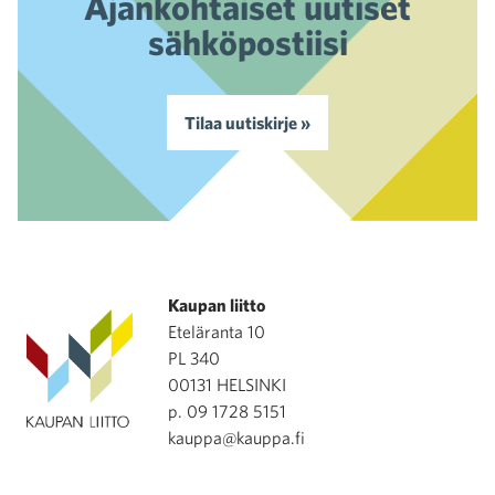
Ajankohtaiset uutiset
sähköpostiisi
Tilaa uutiskirje »
Kaupan liitto
Eteläranta 10
PL 340
00131 HELSINKI
p. 09 1728 5151
kauppa@kauppa.fi