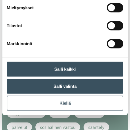
digiostaminen
digitaalisuus
digitalisaatio
Mieltymykset
energiatehokkuus
erikoiskauppa
EU
Tilastot
ilmasto
kansainvälinen kilpailu
kansainvälinen verkkokauppa
kasvu
Markkinointi
kaupan näkymät
kauppa
kemikaalit
Salli kaikki
kiertotalous
koronavirus
koulutus
kuluttaja
kuluttajat
kuluttajien luottamus
Salli valinta
luottamusindikaattori
myynti
Kiellä
myyntikoulutus
nuoret
osaaminen
palvelut
sosiaalinen vastuu
sääntely