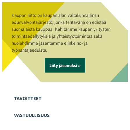
Kaupan liitto on kaupan alan valtakunnallinen
edunvalvontajärjestö, jonka tehtävänä on edistää
suomalaista kauppaa. Kehitämme kaupan yritysten
toimintaedellytyksiä ja yhteistyötoimintaa sekä
huolehdimme jäsentemme elinkeino- ja
työnantajaeduista.
Liity jäseneksi »
TAVOITTEET
VASTUULLISUUS