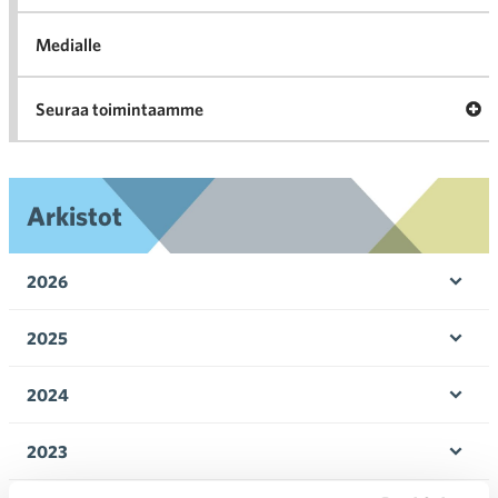
Medialle
Ava
Seuraa toimintaamme
toi
Arkistot
2026
Ava
valik
2025
Ava
valik
2024
Ava
valik
2023
Ava
valik