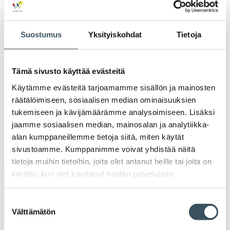
2022
Ava
valik
2021
Suostumus
Yksityiskohdat
Tietoja
Ava
valik
2020
Ava
Tämä sivusto käyttää evästeitä
valik
2019
Käytämme evästeitä tarjoamamme sisällön ja mainosten
Ava
räätälöimiseen, sosiaalisen median ominaisuuksien
valik
2018
tukemiseen ja kävijämäärämme analysoimiseen. Lisäksi
Ava
jaamme sosiaalisen median, mainosalan ja analytiikka-
valik
2017
alan kumppaneillemme tietoja siitä, miten käytät
Ava
sivustoamme. Kumppanimme voivat yhdistää näitä
valik
tietoja muihin tietoihin, joita olet antanut heille tai joita on
kerätty, kun olet käyttänyt heidän palvelujaan.
Avainsanat
Suostumuksen
alv
arvonlisävero
digikauppa
Välttämätön
valinta