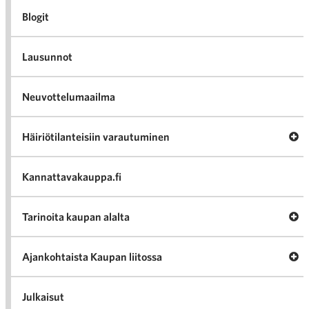
Blogit
Lausunnot
Neuvottelumaailma
Av
Häiriötilanteisiin varautuminen
Häir
va
Kannattavakauppa.fi
A
Tarinoita kaupan alalta
val
Tari
ka
Ava
Ajankohtaista Kaupan liitossa
al
Ajan
K
l
Julkaisut