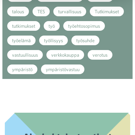
talous
TES
turvallisuus
Tutkimukset
tutkimukset
työ
työehtosopimus
työelämä
työllisyys
työsuhde
vastuullisuus
verkkokauppa
verotus
ympäristö
ympäristövastuu