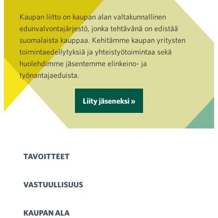
Kaupan liitto on kaupan alan valtakunnallinen
edunvalvontajärjestö, jonka tehtävänä on edistää
suomalaista kauppaa. Kehitämme kaupan yritysten
toimintaedellytyksiä ja yhteistyötoimintaa sekä
huolehdimme jäsentemme elinkeino- ja
työnantajaeduista.
Liity jäseneksi »
TAVOITTEET
VASTUULLISUUS
KAUPAN ALA