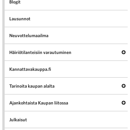
Blogit
Lausunnot
Neuvottelumaailma
Av
Häiriötilanteisiin varautuminen
Häir
va
Kannattavakauppa.fi
A
Tarinoita kaupan alalta
val
Tari
ka
Ava
Ajankohtaista Kaupan liitossa
al
Ajan
K
l
Julkaisut