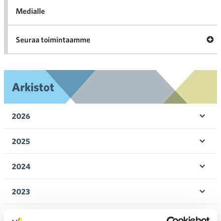
Medialle
Ava
Seuraa toimintaamme
toi
Arkistot
2026
Ava
valik
2025
Ava
valik
2024
Ava
valik
2023
Ava
valik
2022