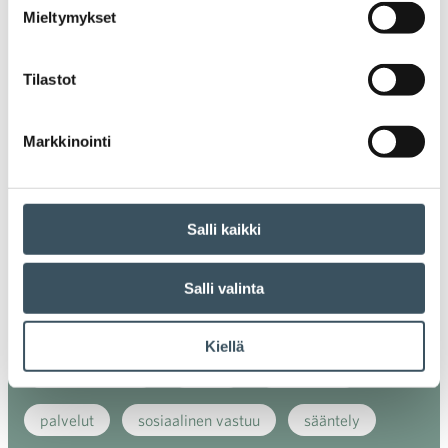
Mieltymykset
energiatehokkuus
erikoiskauppa
EU
Tilastot
ilmasto
kansainvälinen kilpailu
kansainvälinen verkkokauppa
kasvu
Markkinointi
kaupan näkymät
kauppa
kemikaalit
kiertotalous
koronavirus
koulutus
Salli kaikki
kuluttaja
kuluttajat
kuluttajien luottamus
Salli valinta
luottamusindikaattori
myynti
Kiellä
myyntikoulutus
nuoret
osaaminen
palvelut
sosiaalinen vastuu
sääntely