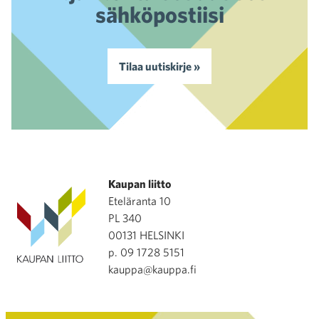
sähköpostiisi
Tilaa uutiskirje »
Kaupan liitto
Eteläranta 10
PL 340
00131 HELSINKI
p. 09 1728 5151
kauppa@kauppa.fi