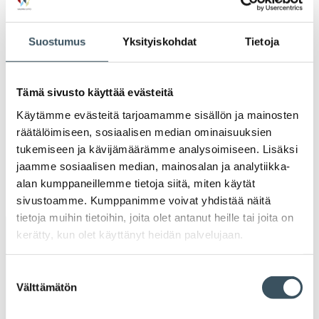
Ava
valik
2021
Suostumus
Yksityiskohdat
Tietoja
Ava
valik
2020
Ava
valik
Tämä sivusto käyttää evästeitä
2019
Käytämme evästeitä tarjoamamme sisällön ja mainosten
Ava
valik
räätälöimiseen, sosiaalisen median ominaisuuksien
2018
tukemiseen ja kävijämäärämme analysoimiseen. Lisäksi
Ava
valik
jaamme sosiaalisen median, mainosalan ja analytiikka-
2017
alan kumppaneillemme tietoja siitä, miten käytät
Ava
sivustoamme. Kumppanimme voivat yhdistää näitä
valik
tietoja muihin tietoihin, joita olet antanut heille tai joita on
kerätty, kun olet käyttänyt heidän palvelujaan.
Avainsanat
Suostumuksen
alv
arvonlisävero
digikauppa
Välttämätön
valinta
digiostaminen
digitaalisuus
digitalisaatio