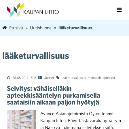
Etusivu
Uutishuone
lääketurvallisuus
lääketurvallisuus
28.05.2019 13:18
Uutiset
lääketurvallisuus
,
monopoli
,
apteekki
Selvitys: vähäiselläkin
apteekkisääntelyn purkamisella
saataisiin aikaan paljon hyötyjä
Avance Asianajotoimisto Oy on tehnyt
Kaupan liiton, Päivittäistavarakauppa ry:n
ja Näe ry:n tukemana selvityksen siitä,