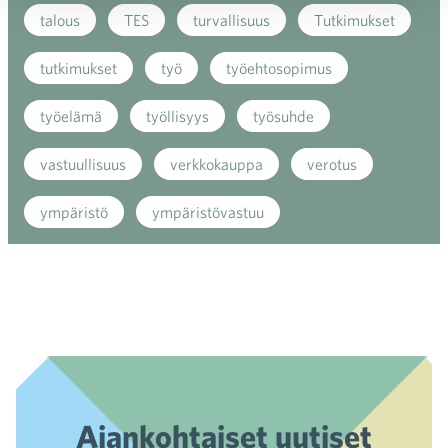
talous
TES
turvallisuus
Tutkimukset
tutkimukset
työ
työehtosopimus
työelämä
työllisyys
työsuhde
vastuullisuus
verkkokauppa
verotus
ympäristö
ympäristövastuu
Ajankohtaiset uutiset