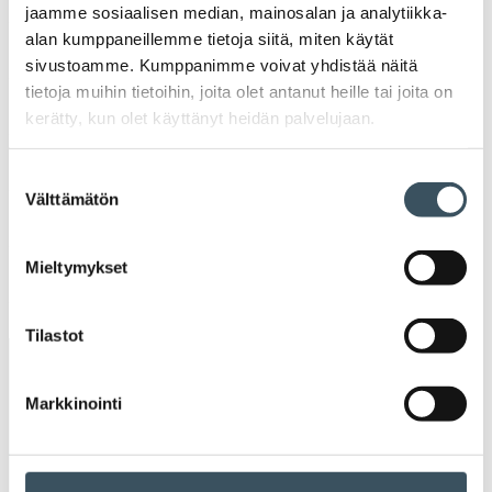
jaamme sosiaalisen median, mainosalan ja analytiikka-
Ava
valik
alan kumppaneillemme tietoja siitä, miten käytät
2021
sivustoamme. Kumppanimme voivat yhdistää näitä
Ava
valik
tietoja muihin tietoihin, joita olet antanut heille tai joita on
2020
kerätty, kun olet käyttänyt heidän palvelujaan.
Ava
valik
2019
Suostumuksen
Ava
Välttämätön
valik
valinta
2018
Ava
valik
Mieltymykset
2017
Ava
valik
Tilastot
Avainsanat
Markkinointi
alv
arvonlisävero
digikauppa
digiostaminen
digitaalisuus
digitalisaatio