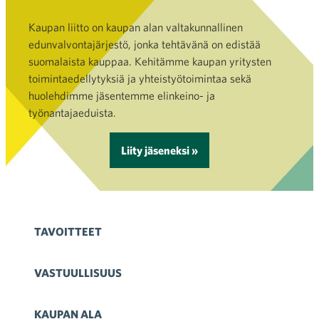
Kaupan liitto on kaupan alan valtakunnallinen
edunvalvontajärjestö, jonka tehtävänä on edistää
suomalaista kauppaa. Kehitämme kaupan yritysten
toimintaedellytyksiä ja yhteistyötoimintaa sekä
huolehdimme jäsentemme elinkeino- ja
työnantajaeduista.
Liity jäseneksi »
TAVOITTEET
VASTUULLISUUS
KAUPAN ALA