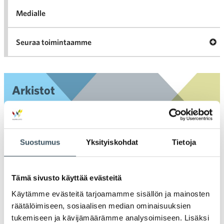
Medialle
Ava
Seuraa toimintaamme
toi
Arkistot
2026
Ava
valik
Suostumus
Yksityiskohdat
Tietoja
2025
Ava
valik
2024
Tämä sivusto käyttää evästeitä
Ava
valik
Käytämme evästeitä tarjoamamme sisällön ja mainosten
2023
Ava
räätälöimiseen, sosiaalisen median ominaisuuksien
valik
tukemiseen ja kävijämäärämme analysoimiseen. Lisäksi
2022