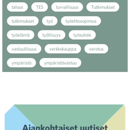
talous
TES
turvallisuus
Tutkimukset
tutkimukset
työ
työehtosopimus
työelämä
työllisyys
työsuhde
vastuullisuus
verkkokauppa
verotus
ympäristö
ympäristövastuu
Ajankohtaiset uutiset