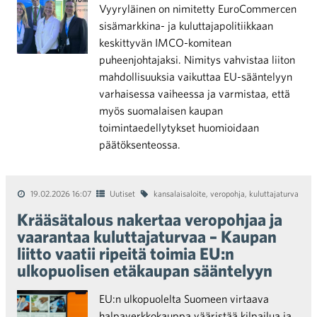
Vyyryläinen on nimitetty EuroCommercen
sisämarkkina- ja kuluttajapolitiikkaan
keskittyvän IMCO-komitean
puheenjohtajaksi. Nimitys vahvistaa liiton
mahdollisuuksia vaikuttaa EU-sääntelyyn
varhaisessa vaiheessa ja varmistaa, että
myös suomalaisen kaupan
toimintaedellytykset huomioidaan
päätöksenteossa.
19.02.2026 16:07
Uutiset
kansalaisaloite
,
veropohja
,
kuluttajaturva
Krääsätalous nakertaa veropohjaa ja
vaarantaa kuluttajaturvaa – Kaupan
liitto vaatii ripeitä toimia EU:n
ulkopuolisen etäkaupan sääntelyyn
EU:n ulkopuolelta Suomeen virtaava
halpaverkkokauppa vääristää kilpailua ja