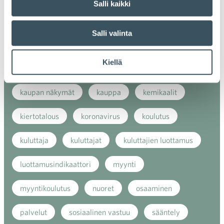
Salli kaikki
energiatehokkuus
erikoiskauppa
EU
Salli valinta
ilmasto
kansainvälinen kilpailu
Kiellä
kansainvälinen verkkokauppa
kasvu
kaupan näkymät
kauppa
kemikaalit
kiertotalous
koronavirus
koulutus
kuluttaja
kuluttajat
kuluttajien luottamus
luottamusindikaattori
myynti
myyntikoulutus
nuoret
osaaminen
palvelut
sosiaalinen vastuu
sääntely