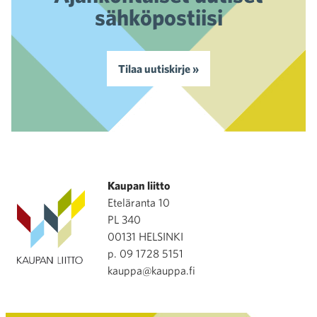
sähköpostiisi
Tilaa uutiskirje »
Kaupan liitto
Eteläranta 10
PL 340
00131 HELSINKI
p. 09 1728 5151
kauppa@kauppa.fi