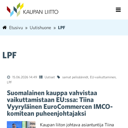
Etusivu
Uutishuone
LPF
LPF
15.06.2026 14:49
Uutiset
samat pelisäännöt
,
EU-vaikuttaminen
,
LPF
Suomalainen kauppa vahvistaa
vaikuttamistaan EU:ssa: Tiina
Vyyryläinen EuroCommercen IMCO-
komitean puheenjohtajaksi
Kaupan liiton johtava asiantuntija Tiina