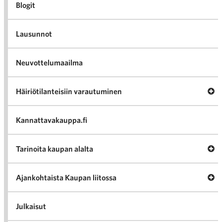
Blogit
Lausunnot
Neuvottelumaailma
Av
Häiriötilanteisiin varautuminen
Häir
va
Kannattavakauppa.fi
A
Tarinoita kaupan alalta
val
Tari
ka
Ava
Ajankohtaista Kaupan liitossa
al
Ajan
K
l
Julkaisut