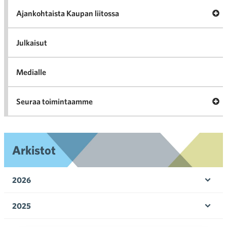
Tari
ka
Ava
Ajankohtaista Kaupan liitossa
al
Ajan
K
l
Julkaisut
Medialle
Ava
Seuraa toimintaamme
toi
Arkistot
2026
Ava
valik
2025
Ava
valik