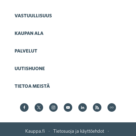
VASTUULLISUUS
KAUPAN ALA
PALVELUT
UUTISHUONE
TIETOA MEISTÄ
Kauppa Facebookissa
Kauppa Twitterissä
Kauppa on Instagram
Kauppa YouTubesssa
Kauppa LinkedInissä
Kauppa on RSS
Kauppa
on Flickr
Kauppa.fi
·
Tietosuoja ja käyttöehdot
·