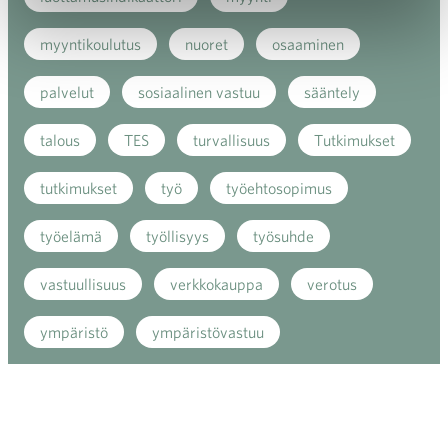
myyntikoulutus
nuoret
osaaminen
palvelut
sosiaalinen vastuu
sääntely
talous
TES
turvallisuus
Tutkimukset
tutkimukset
työ
työehtosopimus
työelämä
työllisyys
työsuhde
vastuullisuus
verkkokauppa
verotus
ympäristö
ympäristövastuu