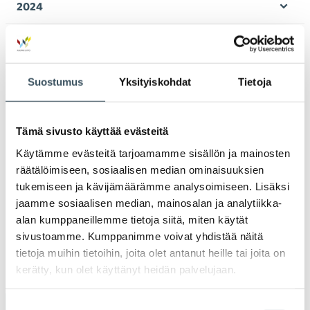
2024
Ava
valik
2023
Ava
valik
2022
Suostumus
Yksityiskohdat
Tietoja
Ava
valik
2021
Ava
Tämä sivusto käyttää evästeitä
valik
2020
Käytämme evästeitä tarjoamamme sisällön ja mainosten
Ava
räätälöimiseen, sosiaalisen median ominaisuuksien
valik
2019
tukemiseen ja kävijämäärämme analysoimiseen. Lisäksi
Ava
jaamme sosiaalisen median, mainosalan ja analytiikka-
valik
2018
alan kumppaneillemme tietoja siitä, miten käytät
Ava
sivustoamme. Kumppanimme voivat yhdistää näitä
valik
tietoja muihin tietoihin, joita olet antanut heille tai joita on
2017
Ava
kerätty, kun olet käyttänyt heidän palvelujaan.
valik
Suostumuksen