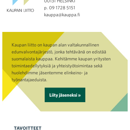
00131 HELSINKI
p. 09 1728 5151
kauppa@kauppa.fi
Kaupan liitto on kaupan alan valtakunnallinen
edunvalvontajärjestö, jonka tehtävänä on edistää
suomalaista kauppaa. Kehitämme kaupan yritysten
toimintaedellytyksiä ja yhteistyötoimintaa sekä
huolehdimme jäsentemme elinkeino- ja
työnantajaeduista.
Liity jäseneksi »
TAVOITTEET