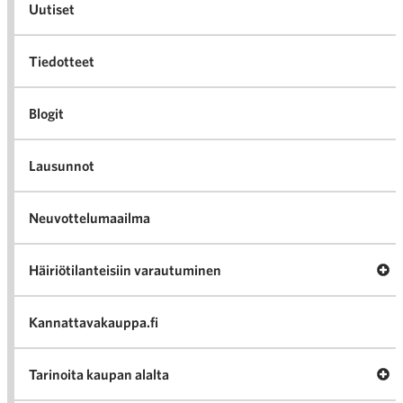
Uutiset
Tiedotteet
Blogit
Lausunnot
Neuvottelumaailma
Av
Häiriötilanteisiin varautuminen
Häir
va
Kannattavakauppa.fi
A
Tarinoita kaupan alalta
val