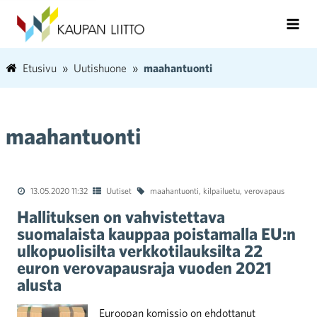
Etusivu
Uutishuone
maahantuonti
maahantuonti
13.05.2020 11:32
Uutiset
maahantuonti
,
kilpailuetu
,
verovapaus
Hallituksen on vahvistettava
suomalaista kauppaa poistamalla EU:n
ulkopuolisilta verkkotilauksilta 22
euron verovapausraja vuoden 2021
alusta
Euroopan komissio on ehdottanut