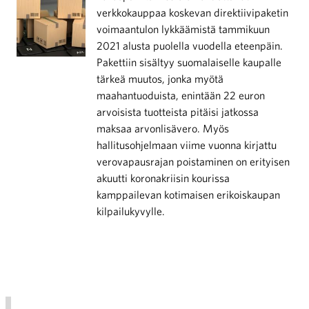
verkkokauppaa koskevan direktiivipaketin
voimaantulon lykkäämistä tammikuun
2021 alusta puolella vuodella eteenpäin.
Pakettiin sisältyy suomalaiselle kaupalle
tärkeä muutos, jonka myötä
maahantuoduista, enintään 22 euron
arvoisista tuotteista pitäisi jatkossa
maksaa arvonlisävero. Myös
hallitusohjelmaan viime vuonna kirjattu
verovapausrajan poistaminen on erityisen
akuutti koronakriisin kourissa
kamppailevan kotimaisen erikoiskaupan
kilpailukyvylle.