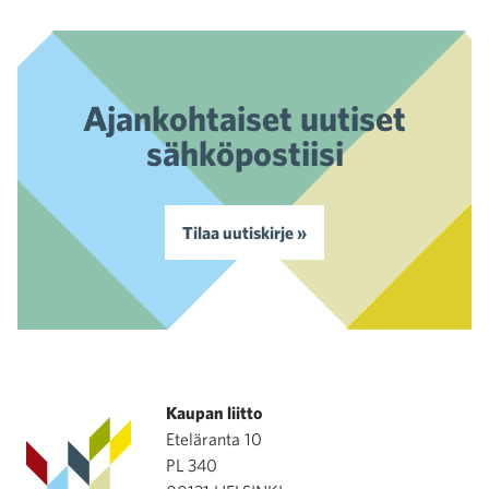
Ajankohtaiset uutiset
sähköpostiisi
Tilaa uutiskirje »
Kaupan liitto
Eteläranta 10
PL 340