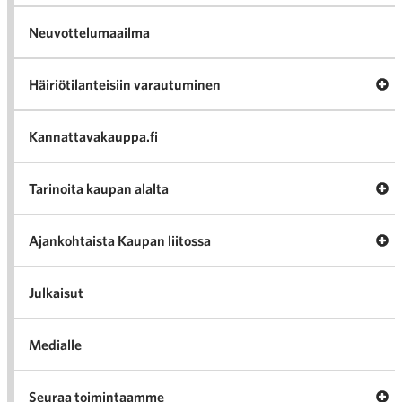
Neuvottelumaailma
Av
Häiriötilanteisiin varautuminen
Häir
va
Kannattavakauppa.fi
A
Tarinoita kaupan alalta
val
Tari
ka
Ava
Ajankohtaista Kaupan liitossa
al
Ajan
K
l
Julkaisut
Medialle
Ava
Seuraa toimintaamme