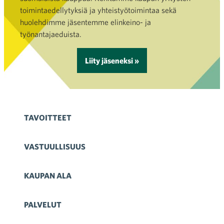
toimintaedellytyksiä ja yhteistyötoimintaa sekä
huolehdimme jäsentemme elinkeino- ja
työnantajaeduista.
Liity jäseneksi »
TAVOITTEET
VASTUULLISUUS
KAUPAN ALA
PALVELUT