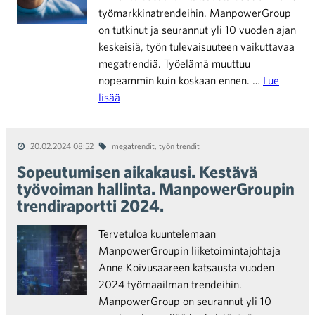
työmarkkinatrendeihin. ManpowerGroup
on tutkinut ja seurannut yli 10 vuoden ajan
keskeisiä, työn tulevaisuuteen vaikuttavaa
megatrendiä. Työelämä muuttuu
nopeammin kuin koskaan ennen. …
Lue
lisää
20.02.2024 08:52
megatrendit
,
työn trendit
Sopeutumisen aikakausi. Kestävä
työvoiman hallinta. ManpowerGroupin
trendiraportti 2024.
Tervetuloa kuuntelemaan
ManpowerGroupin liiketoimintajohtaja
Anne Koivusaareen katsausta vuoden
2024 työmaailman trendeihin.
ManpowerGroup on seurannut yli 10