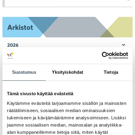
toi
Arkistot
2026
Ava
valik
2025
Ava
valik
Suostumus
Yksityiskohdat
Tietoja
2024
Ava
valik
2023
Tämä sivusto käyttää evästeitä
Ava
valik
Käytämme evästeitä tarjoamamme sisällön ja mainosten
2022
räätälöimiseen, sosiaalisen median ominaisuuksien
Ava
valik
tukemiseen ja kävijämäärämme analysoimiseen. Lisäksi
2021
jaamme sosiaalisen median, mainosalan ja analytiikka-
Ava
alan kumppaneillemme tietoja siitä, miten käytät
valik