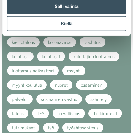
Salli valinta
kansainvälinen verkkokauppa
kasvu
Kiellä
kaupan näkymät
kauppa
kemikaalit
kiertotalous
koronavirus
koulutus
kuluttaja
kuluttajat
kuluttajien luottamus
luottamusindikaattori
myynti
myyntikoulutus
nuoret
osaaminen
palvelut
sosiaalinen vastuu
sääntely
talous
TES
turvallisuus
Tutkimukset
tutkimukset
työ
työehtosopimus