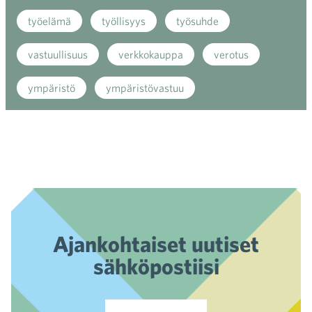
työelämä
työllisyys
työsuhde
vastuullisuus
verkkokauppa
verotus
ympäristö
ympäristövastuu
Ajankohtaiset uutiset
sähköpostiisi