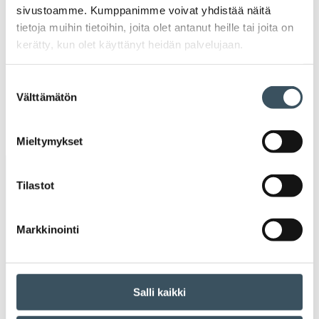
2020
sivustoamme. Kumppanimme voivat yhdistää näitä
Ava
tietoja muihin tietoihin, joita olet antanut heille tai joita on
valik
2019
kerätty, kun olet käyttänyt heidän palvelujaan.
Ava
valik
2018
Suostumuksen
Ava
Välttämätön
valinta
valik
2017
Ava
valik
Mieltymykset
Avainsanat
Tilastot
alv
arvonlisävero
digikauppa
Markkinointi
digiostaminen
digitaalisuus
digitalisaatio
energiatehokkuus
erikoiskauppa
EU
Salli kaikki
ilmasto
kansainvälinen kilpailu