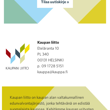
Tilaa uutiskirje »
Kaupan liitto
Eteläranta 10
PL 340
00131 HELSINKI
p. 09 1728 5151
kauppa@kauppa.fi
Kaupan liitto on kaupan alan valtakunnallinen
edunvalvontajärjestö, jonka tehtävänä on edistää
suomalaista kauppaa. Kehitämme kaupan yritysten