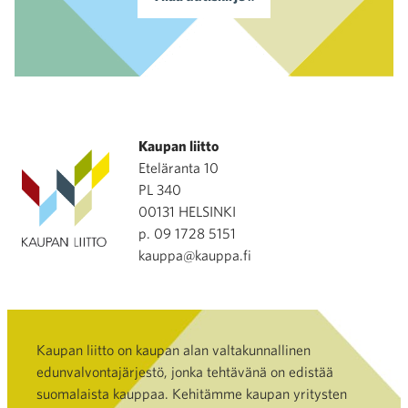
Kaupan liitto
Eteläranta 10
PL 340
00131 HELSINKI
p. 09 1728 5151
kauppa@kauppa.fi
Kaupan liitto on kaupan alan valtakunnallinen
edunvalvontajärjestö, jonka tehtävänä on edistää
suomalaista kauppaa. Kehitämme kaupan yritysten