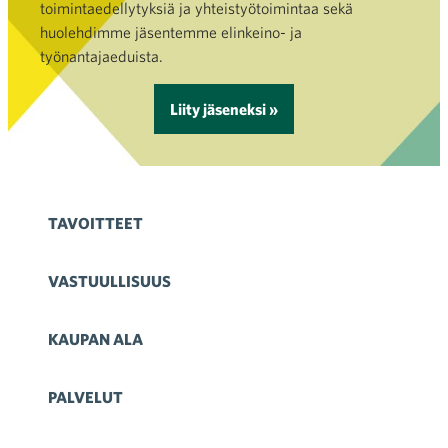
toimintaedellytyksiä ja yhteistyötoimintaa sekä
huolehdimme jäsentemme elinkeino- ja
työnantajaeduista.
Liity jäseneksi »
TAVOITTEET
VASTUULLISUUS
KAUPAN ALA
PALVELUT