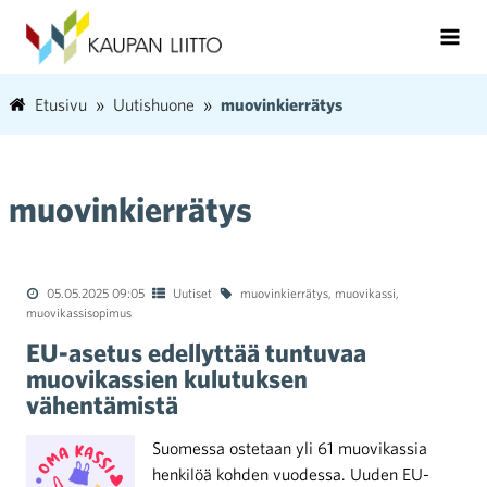
Etusivu
Uutishuone
muovinkierrätys
muovinkierrätys
05.05.2025 09:05
Uutiset
muovinkierrätys
,
muovikassi
,
muovikassisopimus
EU-asetus edellyttää tuntuvaa
muovikassien kulutuksen
vähentämistä
Suomessa ostetaan yli 61 muovikassia
henkilöä kohden vuodessa. Uuden EU-