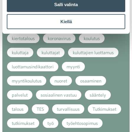
Salli valinta
kansainvälinen verkkokauppa
kasvu
Kiellä
kaupan näkymät
kauppa
kemikaalit
kiertotalous
koronavirus
koulutus
kuluttaja
kuluttajat
kuluttajien luottamus
luottamusindikaattori
myynti
myyntikoulutus
nuoret
osaaminen
palvelut
sosiaalinen vastuu
sääntely
talous
TES
turvallisuus
Tutkimukset
tutkimukset
työ
työehtosopimus