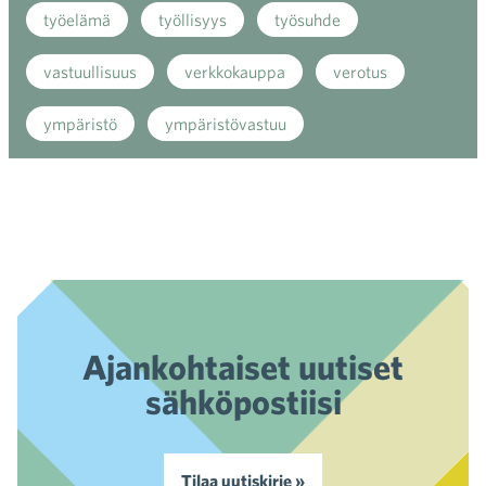
työelämä
työllisyys
työsuhde
vastuullisuus
verkkokauppa
verotus
ympäristö
ympäristövastuu
Ajankohtaiset uutiset
sähköpostiisi
Tilaa uutiskirje »