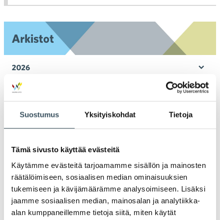
toi
Arkistot
2026
Ava
valik
2025
Ava
valik
Suostumus
Yksityiskohdat
Tietoja
2024
Ava
valik
2023
Tämä sivusto käyttää evästeitä
Ava
valik
Käytämme evästeitä tarjoamamme sisällön ja mainosten
2022
Ava
räätälöimiseen, sosiaalisen median ominaisuuksien
valik
tukemiseen ja kävijämäärämme analysoimiseen. Lisäksi
2021
jaamme sosiaalisen median, mainosalan ja analytiikka-
Ava
valik
alan kumppaneillemme tietoja siitä, miten käytät
2020