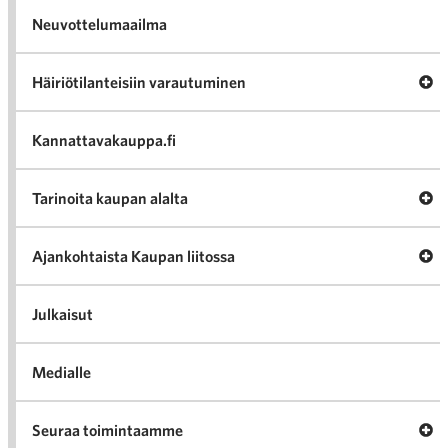
Neuvottelumaailma
Av
Häiriötilanteisiin varautuminen
Häir
va
Kannattavakauppa.fi
A
Tarinoita kaupan alalta
val
Tari
ka
Ava
Ajankohtaista Kaupan liitossa
al
Ajan
K
l
Julkaisut
Medialle
Ava
Seuraa toimintaamme