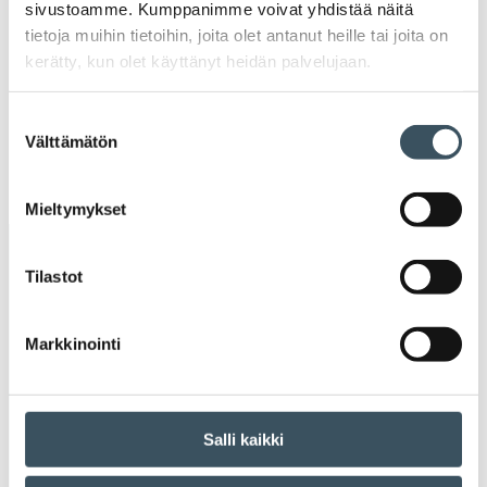
sivustoamme. Kumppanimme voivat yhdistää näitä
Ava
valik
tietoja muihin tietoihin, joita olet antanut heille tai joita on
2019
kerätty, kun olet käyttänyt heidän palvelujaan.
Ava
valik
2018
Suostumuksen
Ava
Välttämätön
valik
valinta
2017
Ava
valik
Mieltymykset
Avainsanat
Tilastot
alv
arvonlisävero
digikauppa
Markkinointi
digiostaminen
digitaalisuus
digitalisaatio
energiatehokkuus
erikoiskauppa
EU
Salli kaikki
ilmasto
kansainvälinen kilpailu