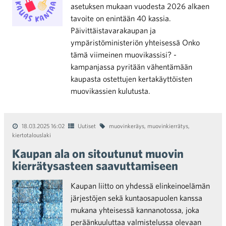
asetuksen mukaan vuodesta 2026 alkaen
tavoite on enintään 40 kassia.
Päivittäistavarakaupan ja
ympäristöministeriön yhteisessä Onko
tämä viimeinen muovikassisi? -
kampanjassa pyritään vähentämään
kaupasta ostettujen kertakäyttöisten
muovikassien kulutusta.
18.03.2025 16:02
Uutiset
muovinkeräys
,
muovinkierrätys
,
kiertotalouslaki
Kaupan ala on sitoutunut muovin
kierrätysasteen saavuttamiseen
Kaupan liitto on yhdessä elinkeinoelämän
järjestöjen sekä kuntaosapuolen kanssa
mukana yhteisessä kannanotossa, joka
peräänkuuluttaa valmistelussa olevaan