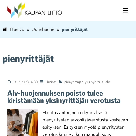
Etusivu
Uutishuone
pienyrittäjät
pienyrittäjät
13.12.2023 14:30
Uutiset
pienyrittäjät
,
yksinyrittäjä
,
alv
Alv-huojennuksen poisto tulee
kiristämään yksinyrittäjän verotusta
Hallitus antoi joulun kynnyksellä
pienyritysten arvonlisäverotusta koskevan
esityksen. Esityksen myötä pienyritysten
verotus kiristyy, kun mahdollisuus