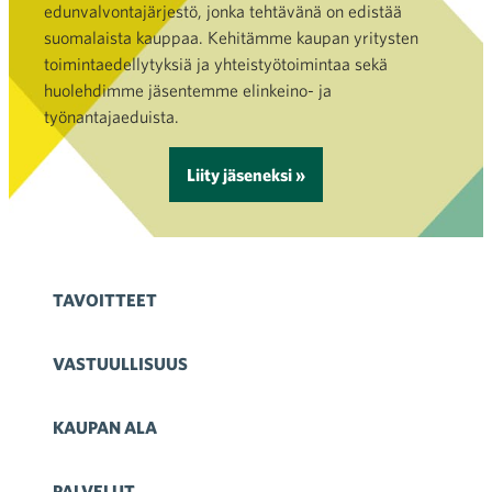
edunvalvontajärjestö, jonka tehtävänä on edistää
suomalaista kauppaa. Kehitämme kaupan yritysten
toimintaedellytyksiä ja yhteistyötoimintaa sekä
huolehdimme jäsentemme elinkeino- ja
työnantajaeduista.
Liity jäseneksi »
TAVOITTEET
VASTUULLISUUS
KAUPAN ALA
PALVELUT