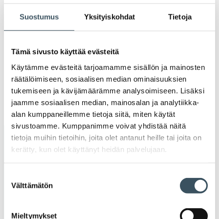
Ava
valik
Suostumus
Yksityiskohdat
Tietoja
2020
Ava
valik
2019
Tämä sivusto käyttää evästeitä
Ava
valik
Käytämme evästeitä tarjoamamme sisällön ja mainosten
2018
räätälöimiseen, sosiaalisen median ominaisuuksien
Ava
valik
tukemiseen ja kävijämäärämme analysoimiseen. Lisäksi
2017
jaamme sosiaalisen median, mainosalan ja analytiikka-
Ava
alan kumppaneillemme tietoja siitä, miten käytät
valik
sivustoamme. Kumppanimme voivat yhdistää näitä
tietoja muihin tietoihin, joita olet antanut heille tai joita on
Avainsanat
kerätty, kun olet käyttänyt heidän palvelujaan.
alv
arvonlisävero
digikauppa
Suostumuksen
Välttämätön
valinta
digiostaminen
digitaalisuus
digitalisaatio
energiatehokkuus
erikoiskauppa
EU
Mieltymykset