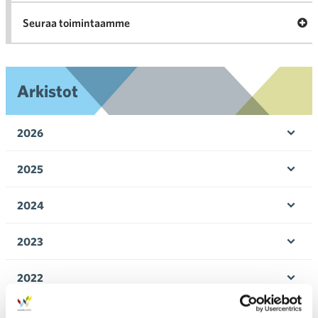
Ava
Seuraa toimintaamme
toi
Arkistot
2026
Ava
valik
2025
Ava
valik
2024
Ava
valik
2023
Ava
valik
2022
Ava
valik
2021