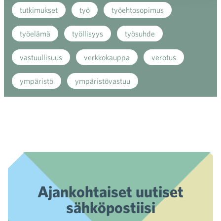
tutkimukset
työ
työehtosopimus
työelämä
työllisyys
työsuhde
vastuullisuus
verkkokauppa
verotus
ympäristö
ympäristövastuu
Ajankohtaiset uutiset
sähköpostiisi