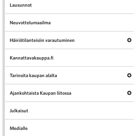
Lausunnot
Neuvottelumaailma
Av
Häiriötilanteisiin varautuminen
Häir
va
Kannattavakauppa.fi
A
Tarinoita kaupan alalta
val
Tari
ka
Ava
Ajankohtaista Kaupan liitossa
al
Ajan
K
l
Julkaisut
Medialle