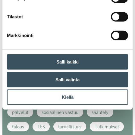
ilmasto
kansainvälinen kilpailu
Tilastot
kansainvälinen verkkokauppa
kasvu
Markkinointi
kaupan näkymät
kauppa
kemikaalit
kiertotalous
koronavirus
koulutus
Salli kaikki
kuluttaja
kuluttajat
kuluttajien luottamus
Salli valinta
luottamusindikaattori
myynti
Kiellä
myyntikoulutus
nuoret
osaaminen
palvelut
sosiaalinen vastuu
sääntely
talous
TES
turvallisuus
Tutkimukset