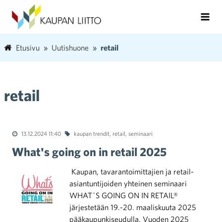
Etusivu
Uutishuone
retail
retail
13.12.2024 11:40
kaupan trendit
,
retail
,
seminaari
What's going on in retail 2025
Kaupan, tavarantoimittajien ja retail-
asiantuntijoiden yhteinen seminaari
WHAT´S GOING ON IN RETAIL®
järjestetään 19.-20. maaliskuuta 2025
pääkaupunkiseudulla. Vuoden 2025