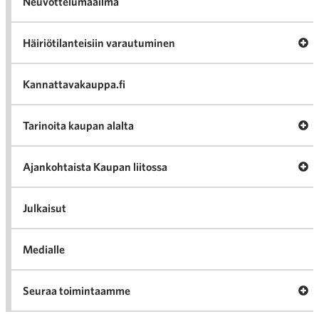
Neuvottelumaailma
Av
Häiriötilanteisiin varautuminen
Häir
va
Kannattavakauppa.fi
A
Tarinoita kaupan alalta
val
Tari
ka
Ava
Ajankohtaista Kaupan liitossa
al
Ajan
K
l
Julkaisut
Medialle
Ava
Seuraa toimintaamme
toi