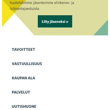
huolehdimme jäsentemme elinkeino- ja
työnantajaeduista.
Liity jäseneksi »
TAVOITTEET
VASTUULLISUUS
KAUPAN ALA
PALVELUT
UUTISHUONE