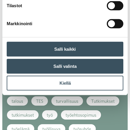
kansainvälinen verkkokauppa
kasvu
Tilastot
kaupan näkymät
kauppa
kemikaalit
Markkinointi
kiertotalous
koronavirus
koulutus
kuluttaja
kuluttajat
kuluttajien luottamus
Salli kaikki
luottamusindikaattori
myynti
Salli valinta
myyntikoulutus
nuoret
osaaminen
Kiellä
palvelut
sosiaalinen vastuu
sääntely
talous
TES
turvallisuus
Tutkimukset
tutkimukset
työ
työehtosopimus
työelämä
työllisyys
työsuhde