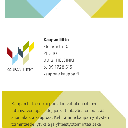
Kaupan liitto
Eteläranta 10
PL 340
00131 HELSINKI
p. 09 1728 5151
kauppa@kauppa.fi
Kaupan liitto on kaupan alan valtakunnallinen
edunvalvontajärjestö, jonka tehtävänä on edistää
suomalaista kauppaa. Kehitämme kaupan yritysten
toimintaedellytyksiä ja yhteistyötoimintaa sekä