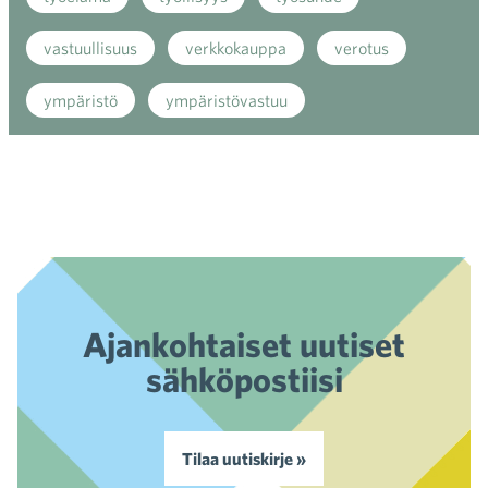
vastuullisuus
verkkokauppa
verotus
ympäristö
ympäristövastuu
Ajankohtaiset uutiset
sähköpostiisi
Tilaa uutiskirje »