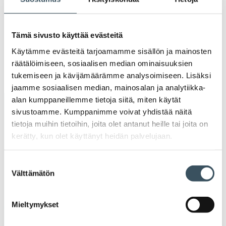
valik
2019
Ava
valik
Tämä sivusto käyttää evästeitä
2018
Ava
Käytämme evästeitä tarjoamamme sisällön ja mainosten
valik
räätälöimiseen, sosiaalisen median ominaisuuksien
2017
Ava
tukemiseen ja kävijämäärämme analysoimiseen. Lisäksi
valik
jaamme sosiaalisen median, mainosalan ja analytiikka-
alan kumppaneillemme tietoja siitä, miten käytät
Avainsanat
sivustoamme. Kumppanimme voivat yhdistää näitä
tietoja muihin tietoihin, joita olet antanut heille tai joita on
alv
arvonlisävero
digikauppa
kerätty, kun olet käyttänyt heidän palvelujaan.
digiostaminen
digitaalisuus
digitalisaatio
Suostumuksen
Välttämätön
valinta
energiatehokkuus
erikoiskauppa
EU
Mieltymykset
ilmasto
kansainvälinen kilpailu