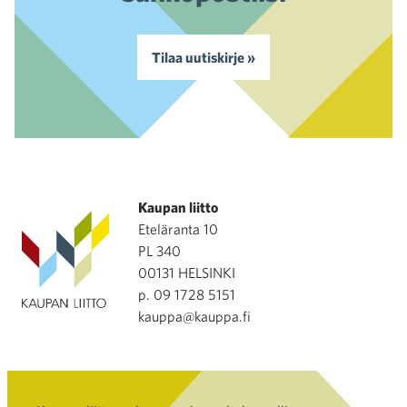
Tilaa uutiskirje »
Kaupan liitto
Eteläranta 10
PL 340
00131 HELSINKI
p. 09 1728 5151
kauppa@kauppa.fi