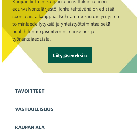
Kaupan liitto on kaupan alan valtakunnallinen
edunvalvontajärjestö, jonka tehtävänä on edistää
suomalaista kauppaa. Kehitämme kaupan yritysten
toimintaedellytyksiä ja yhteistyötoimintaa sekä
huolehdimme jäsentemme elinkeino- ja
työnantajaeduista.
Liity jäseneksi »
TAVOITTEET
VASTUULLISUUS
KAUPAN ALA