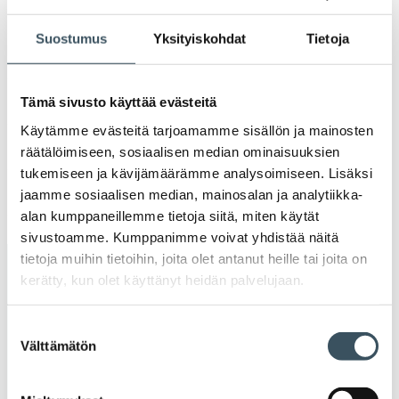
2021
Ava
Suostumus
Yksityiskohdat
Tietoja
valik
2020
Ava
valik
2019
Tämä sivusto käyttää evästeitä
Ava
Käytämme evästeitä tarjoamamme sisällön ja mainosten
valik
2018
räätälöimiseen, sosiaalisen median ominaisuuksien
Ava
tukemiseen ja kävijämäärämme analysoimiseen. Lisäksi
valik
2017
jaamme sosiaalisen median, mainosalan ja analytiikka-
Ava
alan kumppaneillemme tietoja siitä, miten käytät
valik
sivustoamme. Kumppanimme voivat yhdistää näitä
tietoja muihin tietoihin, joita olet antanut heille tai joita on
Avainsanat
kerätty, kun olet käyttänyt heidän palvelujaan.
alv
arvonlisävero
digikauppa
Suostumuksen
Välttämätön
valinta
digiostaminen
digitaalisuus
digitalisaatio