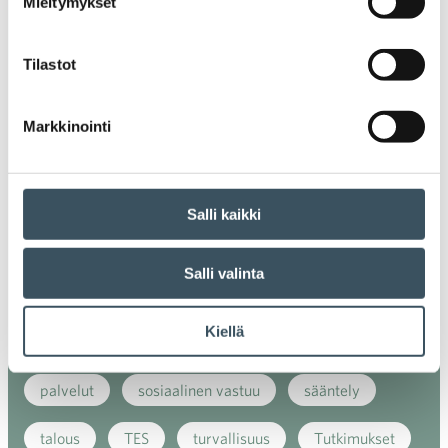
Mieltymykset
energiatehokkuus
erikoiskauppa
EU
ilmasto
kansainvälinen kilpailu
Tilastot
kansainvälinen verkkokauppa
kasvu
Markkinointi
kaupan näkymät
kauppa
kemikaalit
kiertotalous
koronavirus
koulutus
Salli kaikki
kuluttaja
kuluttajat
kuluttajien luottamus
Salli valinta
luottamusindikaattori
myynti
Kiellä
myyntikoulutus
nuoret
osaaminen
palvelut
sosiaalinen vastuu
sääntely
talous
TES
turvallisuus
Tutkimukset