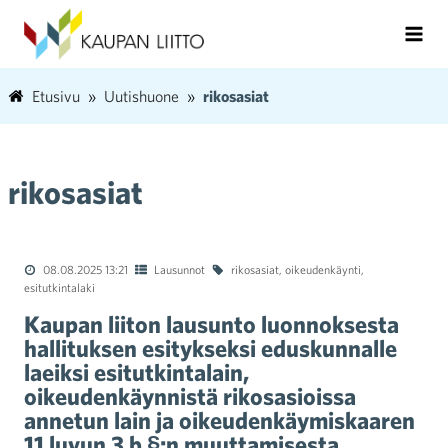
Etusivu
Uutishuone
rikosasiat
rikosasiat
08.08.2025 13:21
Lausunnot
rikosasiat
,
oikeudenkäynti
,
esitutkintalaki
Kaupan liiton lausunto luonnoksesta
hallituksen esitykseksi eduskunnalle
laeiksi esitutkintalain,
oikeudenkäynnistä rikosasioissa
annetun lain ja oikeudenkäymiskaaren
11 luvun 3 b §:n muuttamisesta