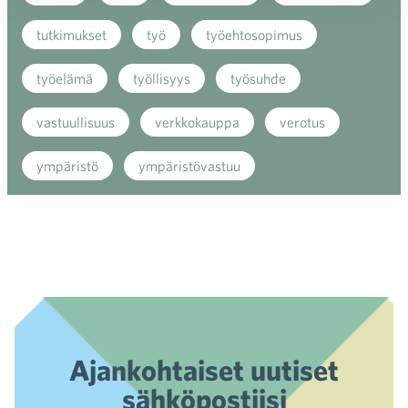
tutkimukset
työ
työehtosopimus
työelämä
työllisyys
työsuhde
vastuullisuus
verkkokauppa
verotus
ympäristö
ympäristövastuu
Ajankohtaiset uutiset
sähköpostiisi