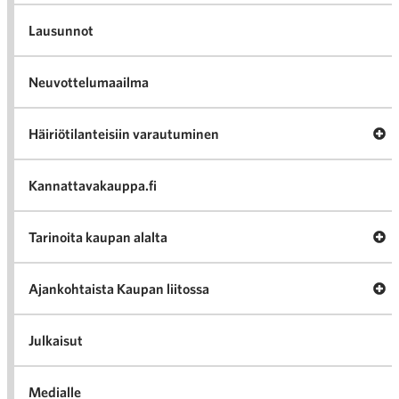
Lausunnot
Neuvottelumaailma
Av
Häiriötilanteisiin varautuminen
Häir
va
Kannattavakauppa.fi
A
Tarinoita kaupan alalta
val
Tari
ka
Ava
Ajankohtaista Kaupan liitossa
al
Ajan
K
l
Julkaisut
Medialle