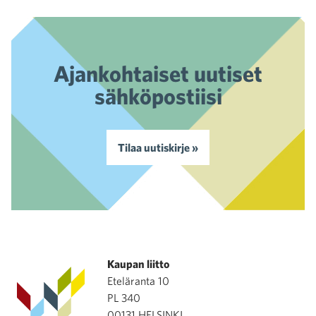
Ajankohtaiset uutiset
sähköpostiisi
Tilaa uutiskirje »
Kaupan liitto
Eteläranta 10
PL 340
00131 HELSINKI