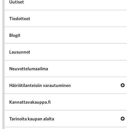
Uutiset
Tiedotteet
Blogit
Lausunnot
Neuvottelumaailma
Av
Häiriötilanteisiin varautuminen
Häir
va
Kannattavakauppa.fi
A
Tarinoita kaupan alalta
val
Tari