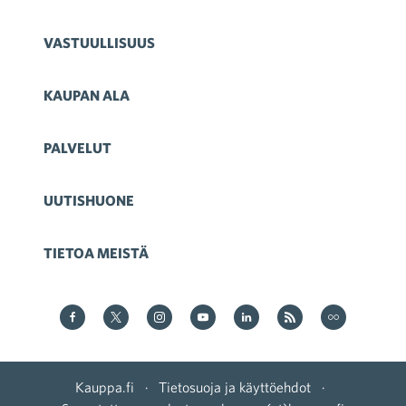
VASTUULLISUUS
KAUPAN ALA
PALVELUT
UUTISHUONE
TIETOA MEISTÄ
Kauppa Facebookissa
Kauppa Twitterissä
Kauppa on Instagram
Kauppa YouTubesssa
Kauppa LinkedInissä
Kauppa on RSS
Kauppa
on Flickr
Kauppa.fi
·
Tietosuoja ja käyttöehdot
·