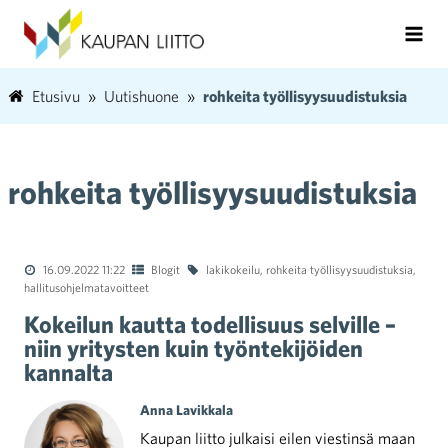
Etusivu
Uutishuone
rohkeita työllisyysuudistuksia
rohkeita työllisyysuudistuksia
16.09.2022 11:22
Blogit
lakikokeilu
,
rohkeita työllisyysuudistuksia
,
hallitusohjelmatavoitteet
Kokeilun kautta todellisuus selville –
niin yritysten kuin työntekijöiden
kannalta
Anna Lavikkala
Kaupan liitto julkaisi eilen viestinsä maan