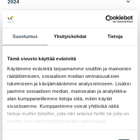
2024
Ava
valik
2023
Ava
valik
2022
Suostumus
Yksityiskohdat
Tietoja
Ava
valik
2021
Ava
Tämä sivusto käyttää evästeitä
valik
2020
Käytämme evästeitä tarjoamamme sisällön ja mainosten
Ava
räätälöimiseen, sosiaalisen median ominaisuuksien
valik
2019
tukemiseen ja kävijämäärämme analysoimiseen. Lisäksi
Ava
jaamme sosiaalisen median, mainosalan ja analytiikka-
valik
2018
alan kumppaneillemme tietoja siitä, miten käytät
Ava
sivustoamme. Kumppanimme voivat yhdistää näitä
valik
2017
tietoja muihin tietoihin, joita olet antanut heille tai joita on
Ava
kerätty, kun olet käyttänyt heidän palvelujaan.
valik
Suostumuksen