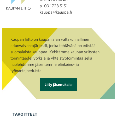
p. 09 1728 5151
kauppa@kauppa.fi
Kaupan liitto on kaupan alan valtakunnallinen
edunvalvontajärjestö, jonka tehtävänä on edistää
suomalaista kauppaa. Kehitämme kaupan yritysten
toimintaedellytyksiä ja yhteistyötoimintaa sekä
huolehdimme jäsentemme elinkeino- ja
työnantajaeduista.
Liity jäseneksi »
TAVOITTEET