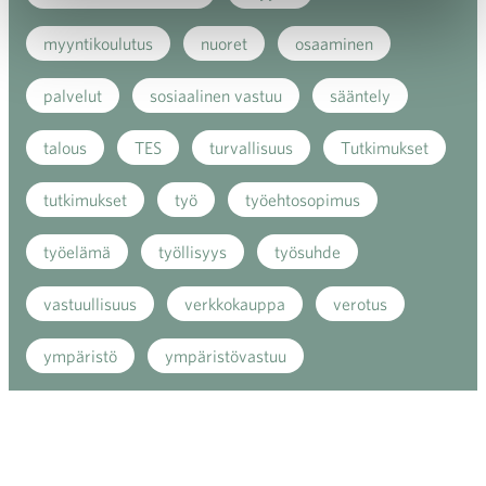
myyntikoulutus
nuoret
osaaminen
palvelut
sosiaalinen vastuu
sääntely
talous
TES
turvallisuus
Tutkimukset
tutkimukset
työ
työehtosopimus
työelämä
työllisyys
työsuhde
vastuullisuus
verkkokauppa
verotus
ympäristö
ympäristövastuu