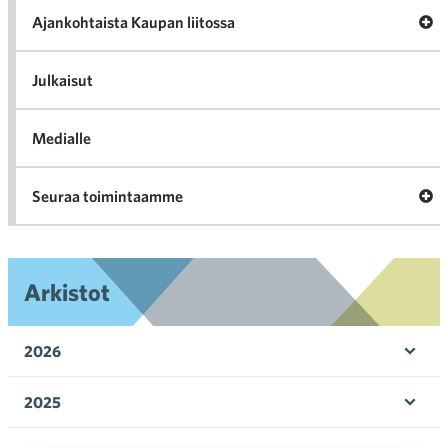
ka
Ava
Ajankohtaista Kaupan liitossa
al
Ajan
K
l
Julkaisut
Medialle
Ava
Seuraa toimintaamme
toi
Arkistot
2026
Ava
valik
2025
Ava
valik