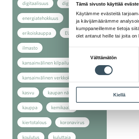
digitaalisuus
digitalisaatio
Tämä sivusto käyttää eväste
Käytämme evästeitä tarjoama
energiatehokkuus
ja kävijämäärämme analysoim
kumppaneillemme tietoja siitä
erikoiskauppa
EU
olet antanut heille tai joita o
ilmasto
Suostumuksen
Välttämätön
valinta
kansainvälinen kilpailu
kansainvälinen verkkokauppa
kasvu
kaupan näkymät
Kiellä
kauppa
kemikaalit
kiertotalous
koronavirus
koulutus
kuluttaja