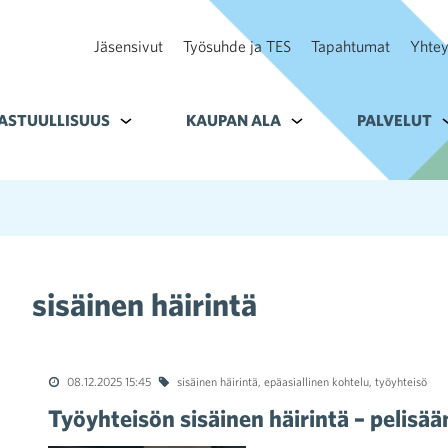
Jäsensivut
Työsuhde ja TES
Tapahtumat
Yhtey
ohteelle Tavoitteet
ASTUULLISUUS
Alavalikko kohteelle Vastuullisuus
KAUPAN ALA
Alavalikko kohteelle K
PALVELUT
A
sisäinen häirintä
08.12.2025 15:45
sisäinen häirintä
,
epäasiallinen kohtelu
,
työyhteisö
Työyhteisön sisäinen häirintä – pelisään