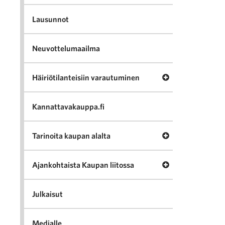
Lausunnot
Neuvottelumaailma
Avaa valikko Häir
Häiriötilanteisiin varautuminen
Kannattavakauppa.fi
Avaa valikko Tari
Tarinoita kaupan alalta
Avaa valikko Ajan
Ajankohtaista Kaupan liitossa
Julkaisut
Medialle