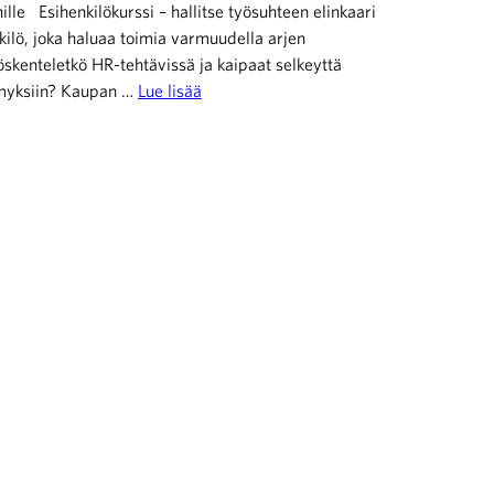
ille Esihenkilökurssi – hallitse työsuhteen elinkaari
ilö, joka haluaa toimia varmuudella arjen
yöskenteletkö HR-tehtävissä ja kaipaat selkeyttä
myksiin? Kaupan …
Lue lisää