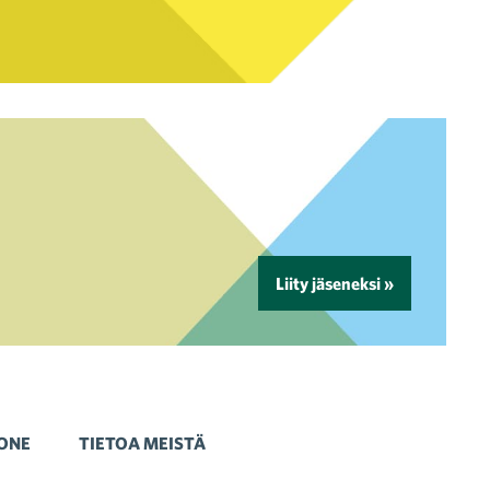
Liity jäseneksi »
ONE
TIETOA MEISTÄ