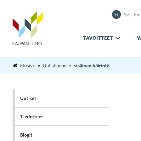
Fi
Sv
En
TAVOITTEET
Alavalikko k
V
Etusivu
Uutishuone
sisäinen häirintä
Uutiset
Tiedotteet
Blogit