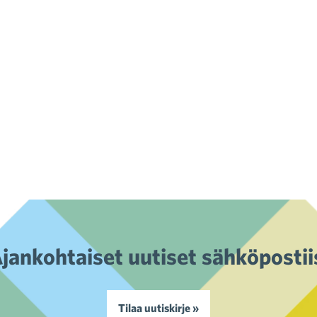
jankohtaiset uutiset sähköpostii
Tilaa uutiskirje »