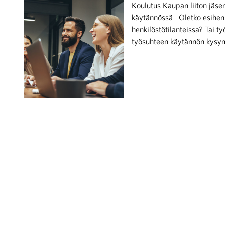
Koulutus Kaupan liiton jäsen
käytännössä Oletko esihenk
henkilöstötilanteissa? Tai t
työsuhteen käytännön kysy
iötilanteisiin varautuminen
noita kaupan alalta
kohtaista Kaupan liitossa