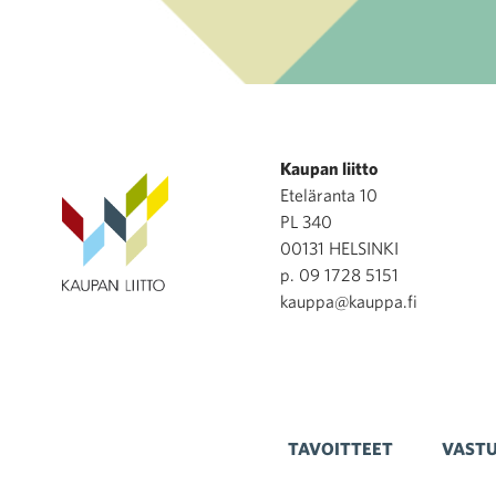
Kaupan liitto
Eteläranta 10
PL 340
00131 HELSINKI
p. 09 1728 5151
kauppa@kauppa.fi
TAVOITTEET
VASTU