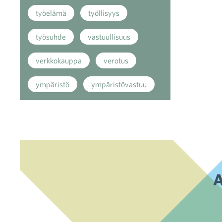
työelämä
työllisyys
työsuhde
vastuullisuus
verkkokauppa
verotus
ympäristö
ympäristövastuu
A