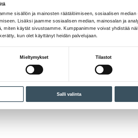
itä
mme sisällön ja mainosten räätälöimiseen, sosiaalisen median
iseen. Lisäksi jaamme sosiaalisen median, mainosalan ja analy
, miten käytät sivustoamme. Kumppanimme voivat yhdistää näitä t
n kerätty, kun olet käyttänyt heidän palvelujaan.
Mieltymykset
Tilastot
Salli valinta