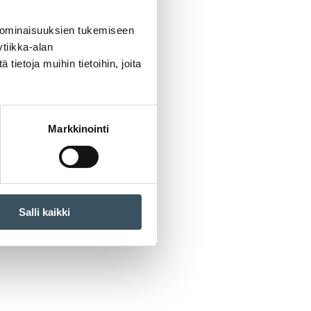
 ominaisuuksien tukemiseen
tiikka-alan
ietoja muihin tietoihin, joita
Markkinointi
Salli kaikki