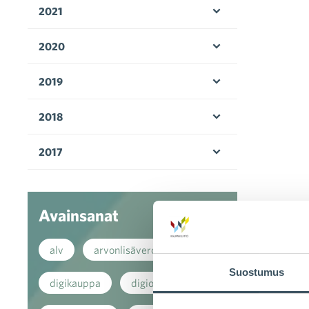
2021
Avaa valikko
2020
Avaa valikko
2019
Avaa valikko
2018
Avaa valikko
2017
Avaa valikko
Avainsanat
alv
arvonlisävero
Suostumus
digikauppa
digiostaminen