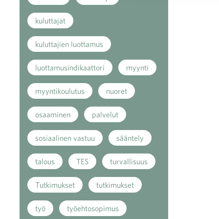
kuluttajat
kuluttajien luottamus
luottamusindikaattori
myynti
myyntikoulutus
nuoret
osaaminen
palvelut
sosiaalinen vastuu
sääntely
talous
TES
turvallisuus
Tutkimukset
tutkimukset
työ
työehtosopimus