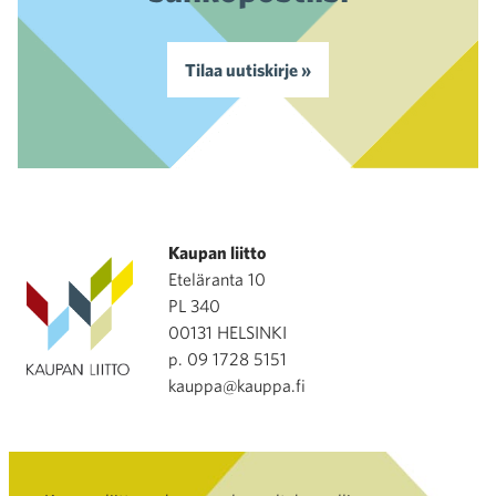
Tilaa uutiskirje »
Kaupan liitto
Eteläranta 10
PL 340
00131 HELSINKI
p. 09 1728 5151
kauppa@kauppa.fi