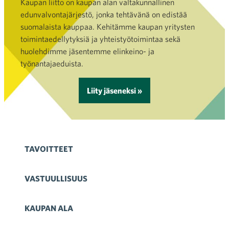
Kaupan liitto on kaupan alan valtakunnallinen
edunvalvontajärjestö, jonka tehtävänä on edistää
suomalaista kauppaa. Kehitämme kaupan yritysten
toimintaedellytyksiä ja yhteistyötoimintaa sekä
huolehdimme jäsentemme elinkeino- ja
työnantajaeduista.
Liity jäseneksi »
TAVOITTEET
VASTUULLISUUS
KAUPAN ALA