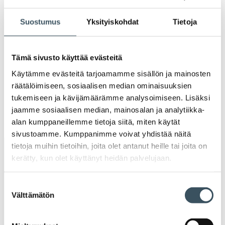
2021
Ava
Suostumus
Yksityiskohdat
Tietoja
valik
2020
Ava
valik
2019
Tämä sivusto käyttää evästeitä
Ava
Käytämme evästeitä tarjoamamme sisällön ja mainosten
valik
2018
räätälöimiseen, sosiaalisen median ominaisuuksien
Ava
tukemiseen ja kävijämäärämme analysoimiseen. Lisäksi
valik
2017
jaamme sosiaalisen median, mainosalan ja analytiikka-
Ava
alan kumppaneillemme tietoja siitä, miten käytät
valik
sivustoamme. Kumppanimme voivat yhdistää näitä
tietoja muihin tietoihin, joita olet antanut heille tai joita on
Avainsanat
kerätty, kun olet käyttänyt heidän palvelujaan.
alv
arvonlisävero
digikauppa
Suostumuksen
Välttämätön
valinta
digiostaminen
digitaalisuus
digitalisaatio