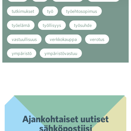
tutkimukset
työ
työehtosopimus
työelämä
työllisyys
työsuhde
vastuullisuus
verkkokauppa
verotus
ympäristö
ympäristövastuu
Ajankohtaiset uutiset
sähköpostiisi