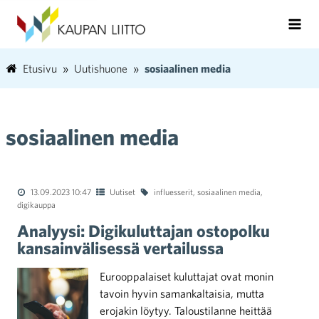
Etusivu
Uutishuone
sosiaalinen media
sosiaalinen media
13.09.2023 10:47
Uutiset
influesserit
,
sosiaalinen media
,
digikauppa
Analyysi: Digikuluttajan ostopolku
kansainvälisessä vertailussa
Eurooppalaiset kuluttajat ovat monin
tavoin hyvin samankaltaisia, mutta
erojakin löytyy. Taloustilanne heittää