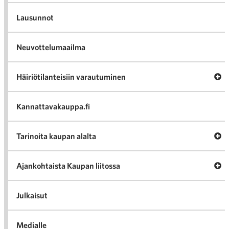
Lausunnot
Neuvottelumaailma
Av
Häiriötilanteisiin varautuminen
Häir
va
Kannattavakauppa.fi
A
Tarinoita kaupan alalta
val
Tari
ka
Ava
Ajankohtaista Kaupan liitossa
al
Ajan
K
l
Julkaisut
Medialle