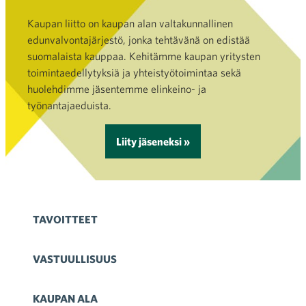
Kaupan liitto on kaupan alan valtakunnallinen
edunvalvontajärjestö, jonka tehtävänä on edistää
suomalaista kauppaa. Kehitämme kaupan yritysten
toimintaedellytyksiä ja yhteistyötoimintaa sekä
huolehdimme jäsentemme elinkeino- ja
työnantajaeduista.
Liity jäseneksi »
TAVOITTEET
VASTUULLISUUS
KAUPAN ALA