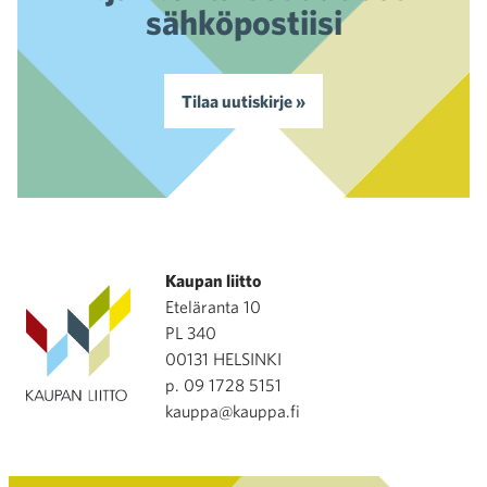
sähköpostiisi
Tilaa uutiskirje »
Kaupan liitto
Eteläranta 10
PL 340
00131 HELSINKI
p. 09 1728 5151
kauppa@kauppa.fi