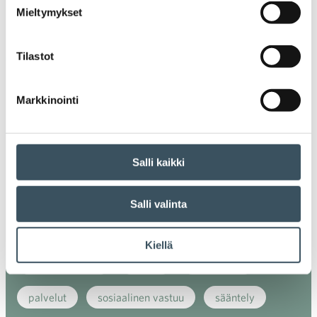
Mieltymykset
energiatehokkuus
erikoiskauppa
EU
Tilastot
ilmasto
kansainvälinen kilpailu
kansainvälinen verkkokauppa
kasvu
Markkinointi
kaupan näkymät
kauppa
kemikaalit
kiertotalous
koronavirus
koulutus
Salli kaikki
kuluttaja
kuluttajat
kuluttajien luottamus
Salli valinta
luottamusindikaattori
myynti
Kiellä
myyntikoulutus
nuoret
osaaminen
palvelut
sosiaalinen vastuu
sääntely