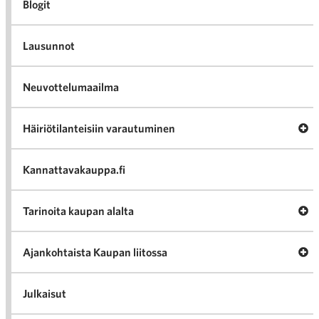
Blogit
Lausunnot
Neuvottelumaailma
Av
Häiriötilanteisiin varautuminen
Häir
va
Kannattavakauppa.fi
A
Tarinoita kaupan alalta
val
Tari
ka
Ava
Ajankohtaista Kaupan liitossa
al
Ajan
K
l
Julkaisut