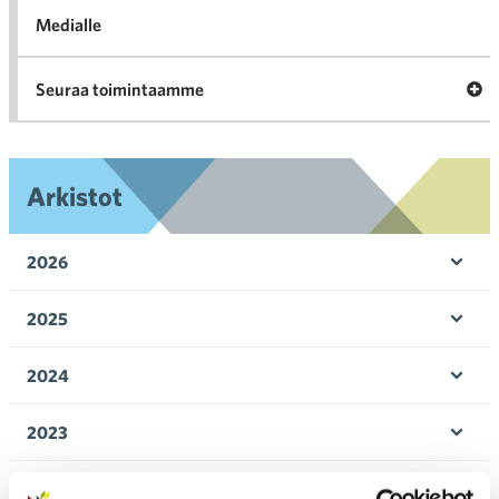
Medialle
Ava
Seuraa toimintaamme
toi
Arkistot
2026
Ava
valik
2025
Ava
valik
2024
Ava
valik
2023
Ava
valik
2022