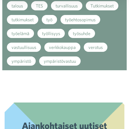
talous
TES
turvallisuus
Tutkimukset
tutkimukset
työ
työehtosopimus
työelämä
työllisyys
työsuhde
vastuullisuus
verkkokauppa
verotus
ympäristö
ympäristövastuu
Ajankohtaiset uutiset