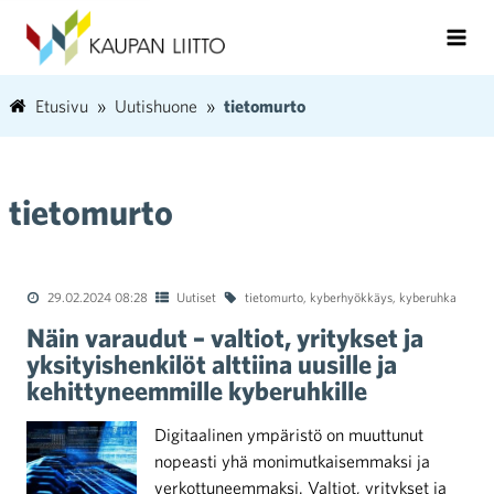
Etusivu
Uutishuone
tietomurto
tietomurto
29.02.2024 08:28
Uutiset
tietomurto
,
kyberhyökkäys
,
kyberuhka
Näin varaudut – valtiot, yritykset ja
yksityishenkilöt alttiina uusille ja
kehittyneemmille kyberuhkille
Digitaalinen ympäristö on muuttunut
nopeasti yhä monimutkaisemmaksi ja
verkottuneemmaksi. Valtiot, yritykset ja