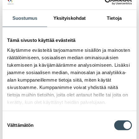
Ava
valik
2021
Suostumus
Yksityiskohdat
Tietoja
Ava
valik
2020
Ava
valik
Tämä sivusto käyttää evästeitä
2019
Käytämme evästeitä tarjoamamme sisällön ja mainosten
Ava
valik
räätälöimiseen, sosiaalisen median ominaisuuksien
2018
tukemiseen ja kävijämäärämme analysoimiseen. Lisäksi
Ava
valik
jaamme sosiaalisen median, mainosalan ja analytiikka-
2017
alan kumppaneillemme tietoja siitä, miten käytät
Ava
sivustoamme. Kumppanimme voivat yhdistää näitä
valik
tietoja muihin tietoihin, joita olet antanut heille tai joita on
kerätty, kun olet käyttänyt heidän palvelujaan.
Avainsanat
Suostumuksen
alv
arvonlisävero
digikauppa
Välttämätön
valinta
digiostaminen
digitaalisuus
digitalisaatio