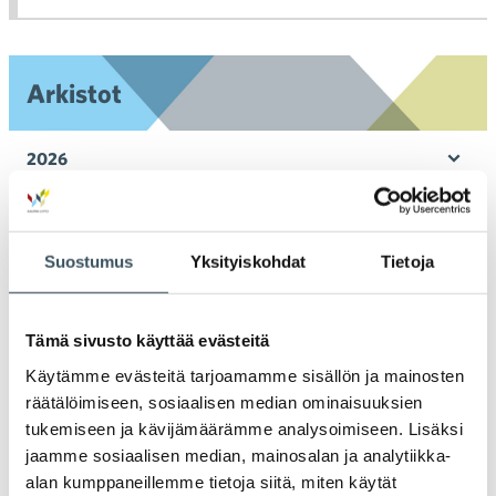
toi
Arkistot
2026
Ava
valik
2025
Ava
valik
Suostumus
Yksityiskohdat
Tietoja
2024
Ava
valik
2023
Tämä sivusto käyttää evästeitä
Ava
valik
Käytämme evästeitä tarjoamamme sisällön ja mainosten
2022
räätälöimiseen, sosiaalisen median ominaisuuksien
Ava
valik
tukemiseen ja kävijämäärämme analysoimiseen. Lisäksi
2021
jaamme sosiaalisen median, mainosalan ja analytiikka-
Ava
valik
alan kumppaneillemme tietoja siitä, miten käytät