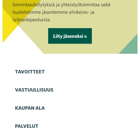
toimintaedellytyksiä ja yhteistyötoimintaa sekä
huolehdimme jäsentemme elinkeino- ja
työnantajaeduista.
Liity jäseneksi »
TAVOITTEET
VASTUULLISUUS
KAUPAN ALA
PALVELUT