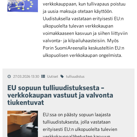
verkkokauppaan, kun tullivapaus poistuu
ja uusia maksuja otetaan käyttöön.
Uudistuksella vastataan erityisesti EU:n
ulkopuolelta tulevan verkkokaupan
voimakkaaseen kasvuun ja siihen liittyviin
valvonta- ja kilpailuhaasteisiin. Myös
Porin SuomiAreenalla keskusteltiin EU:n
ulkopuolisen verkkokaupan ongelmista.
27.03.2026 13:30
Uutiset
tulliuudistus
EU sopuun tulliuudistuksesta –
verkkokaupan vastuut ja valvonta
tiukentuvat
EU:ssa on päästy sopuun laajasta
tulliuudistuksesta, jolla vastataan
erityisesti EU:n ulkopuolelta tulevien
verkkokauppalähetysten kasvuun.