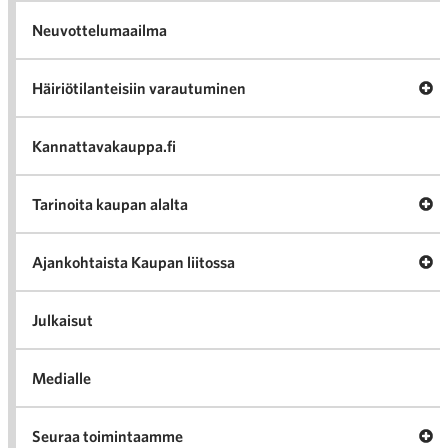
Neuvottelumaailma
Av
Häiriötilanteisiin varautuminen
Häir
va
Kannattavakauppa.fi
A
Tarinoita kaupan alalta
val
Tari
ka
Ava
Ajankohtaista Kaupan liitossa
al
Ajan
K
l
Julkaisut
Medialle
Ava
Seuraa toimintaamme