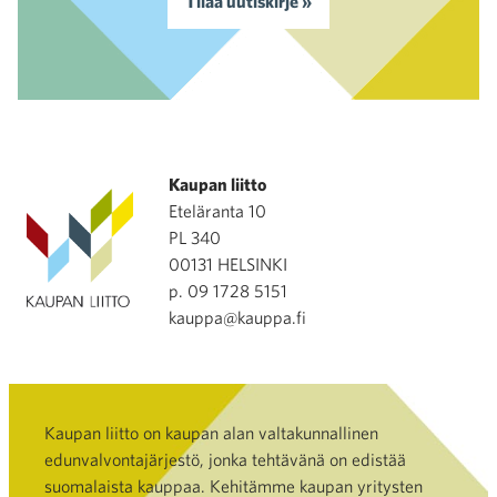
Tilaa uutiskirje »
Kaupan liitto
Eteläranta 10
PL 340
00131 HELSINKI
p. 09 1728 5151
kauppa@kauppa.fi
Kaupan liitto on kaupan alan valtakunnallinen
edunvalvontajärjestö, jonka tehtävänä on edistää
suomalaista kauppaa. Kehitämme kaupan yritysten