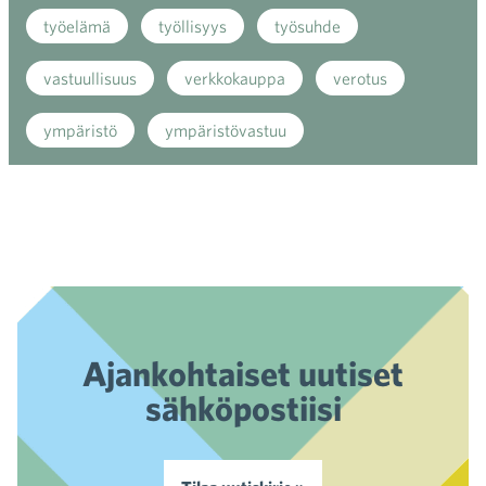
työelämä
työllisyys
työsuhde
vastuullisuus
verkkokauppa
verotus
ympäristö
ympäristövastuu
Ajankohtaiset uutiset
sähköpostiisi