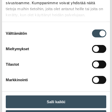
2020
sivustoamme. Kumppanimme voivat yhdistää näitä
Ava
tietoja muihin tietoihin, joita olet antanut heille tai joita on
valik
2019
kerätty, kun olet käyttänyt heidän palvelujaan.
Ava
valik
2018
Suostumuksen
Ava
Välttämätön
valinta
valik
2017
Ava
valik
Mieltymykset
Avainsanat
Tilastot
alv
arvonlisävero
digikauppa
Markkinointi
digiostaminen
digitaalisuus
digitalisaatio
energiatehokkuus
erikoiskauppa
EU
Salli kaikki
ilmasto
kansainvälinen kilpailu