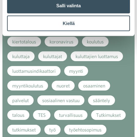
Salli valinta
kansainvälinen verkkokauppa
kasvu
Kiellä
kaupan näkymät
kauppa
kemikaalit
kiertotalous
koronavirus
koulutus
kuluttaja
kuluttajat
kuluttajien luottamus
luottamusindikaattori
myynti
myyntikoulutus
nuoret
osaaminen
palvelut
sosiaalinen vastuu
sääntely
talous
TES
turvallisuus
Tutkimukset
tutkimukset
työ
työehtosopimus