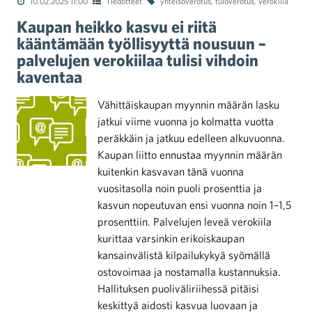
10.02.2025 11:00
Tiedotteet
yhteisöverotus
,
tuloverotus
,
verokiila
Kaupan heikko kasvu ei riitä
kääntämään työllisyyttä nousuun –
palvelujen verokiilaa tulisi vihdoin
kaventaa
Vähittäiskaupan myynnin määrän lasku
jatkui viime vuonna jo kolmatta vuotta
peräkkäin ja jatkuu edelleen alkuvuonna.
Kaupan liitto ennustaa myynnin määrän
kuitenkin kasvavan tänä vuonna
vuositasolla noin puoli prosenttia ja
kasvun nopeutuvan ensi vuonna noin 1–1,5
prosenttiin. Palvelujen leveä verokiila
kurittaa varsinkin erikoiskaupan
kansainvälistä kilpailukykyä syömällä
ostovoimaa ja nostamalla kustannuksia.
Hallituksen puoliväliriihessä pitäisi
keskittyä aidosti kasvua luovaan ja