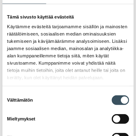
Arkistot
Tämä sivusto käyttää evästeitä
2026
Käytämme evästeitä tarjoamamme sisällön ja mainosten
Ava
räätälöimiseen, sosiaalisen median ominaisuuksien
valik
tukemiseen ja kävijämäärämme analysoimiseen. Lisäksi
2025
Ava
jaamme sosiaalisen median, mainosalan ja analytiikka-
valik
alan kumppaneillemme tietoja siitä, miten käytät
2024
Ava
sivustoamme. Kumppanimme voivat yhdistää näitä
valik
tietoja muihin tietoihin, joita olet antanut heille tai joita on
2023
kerätty, kun olet käyttänyt heidän palvelujaan.
Ava
valik
2022
Ava
Suostumuksen
valik
Välttämätön
valinta
2021
Ava
valik
Mieltymykset
2020
Ava
valik
2019