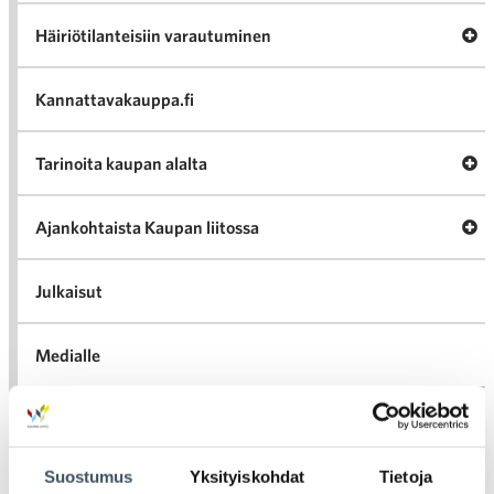
Av
Häiriötilanteisiin varautuminen
Häir
va
Kannattavakauppa.fi
A
Tarinoita kaupan alalta
val
Tari
ka
Ava
Ajankohtaista Kaupan liitossa
al
Ajan
K
l
Julkaisut
Medialle
Ava
Seuraa toimintaamme
toi
Suostumus
Yksityiskohdat
Tietoja