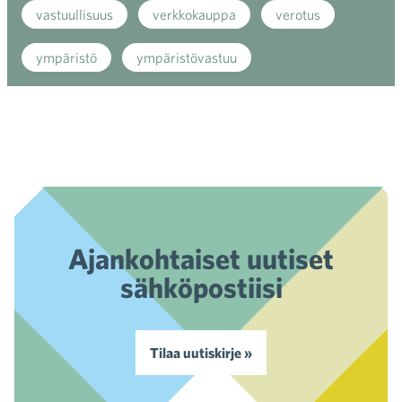
vastuullisuus
verkkokauppa
verotus
ympäristö
ympäristövastuu
Ajankohtaiset uutiset
sähköpostiisi
Tilaa uutiskirje »