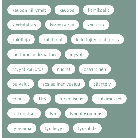
kaupan näkymät
kauppa
kemikaalit
kiertotalous
koronavirus
koulutus
kuluttaja
kuluttajat
kuluttajien luottamus
luottamusindikaattori
myynti
myyntikoulutus
nuoret
osaaminen
palvelut
sosiaalinen vastuu
sääntely
talous
TES
turvallisuus
Tutkimukset
tutkimukset
työ
työehtosopimus
työelämä
työllisyys
työsuhde