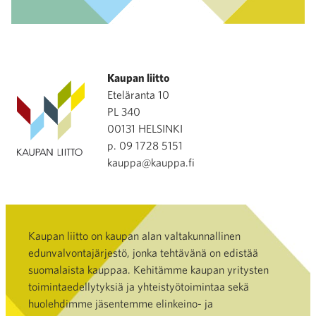
Kaupan liitto
Eteläranta 10
PL 340
00131 HELSINKI
p. 09 1728 5151
kauppa@kauppa.fi
Kaupan liitto on kaupan alan valtakunnallinen
edunvalvontajärjestö, jonka tehtävänä on edistää
suomalaista kauppaa. Kehitämme kaupan yritysten
toimintaedellytyksiä ja yhteistyötoimintaa sekä
huolehdimme jäsentemme elinkeino- ja