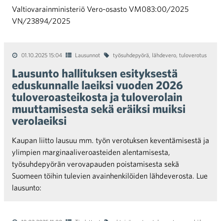
Valtiovarainministeriö Vero-osasto VM083:00/2025
VN/23894/2025
01.10.2025 15:04
Lausunnot
työsuhdepyörä
,
lähdevero
,
tuloverotus
Lausunto hallituksen esityksestä
eduskunnalle laeiksi vuoden 2026
tuloveroasteikosta ja tuloverolain
muuttamisesta sekä eräiksi muiksi
verolaeiksi
Kaupan liitto lausuu mm. työn verotuksen keventämisestä ja
ylimpien marginaaliveroasteiden alentamisesta,
työsuhdepyörän verovapauden poistamisesta sekä
Suomeen töihin tulevien avainhenkilöiden lähdeverosta. Lue
lausunto: