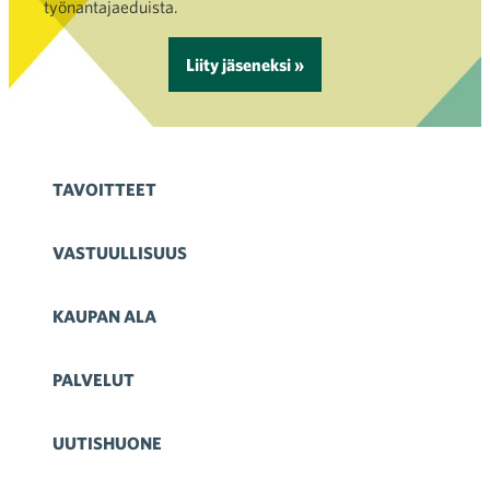
työnantajaeduista.
Liity jäseneksi »
TAVOITTEET
VASTUULLISUUS
KAUPAN ALA
PALVELUT
UUTISHUONE