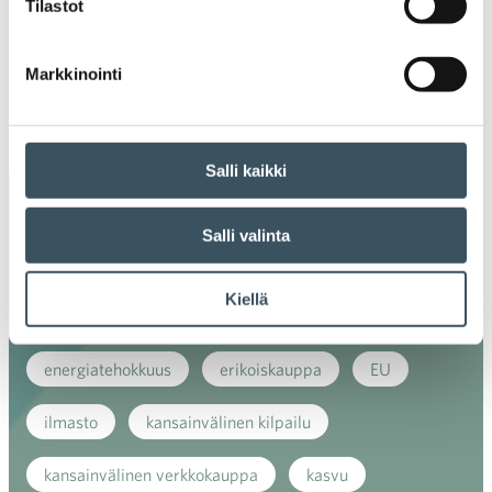
Tilastot
Ava
valik
2018
Ava
Markkinointi
valik
2017
Ava
valik
Salli kaikki
Avainsanat
Salli valinta
alv
arvonlisävero
digikauppa
Kiellä
digiostaminen
digitaalisuus
digitalisaatio
energiatehokkuus
erikoiskauppa
EU
ilmasto
kansainvälinen kilpailu
kansainvälinen verkkokauppa
kasvu