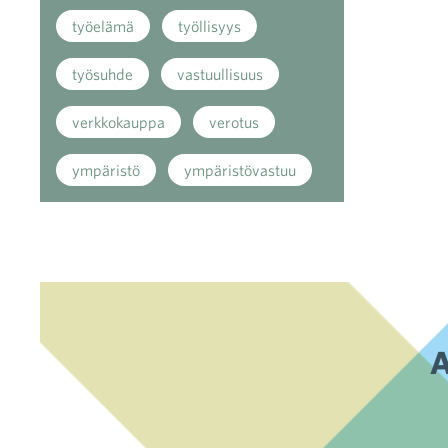
työelämä
työllisyys
työsuhde
vastuullisuus
verkkokauppa
verotus
ympäristö
ympäristövastuu
A