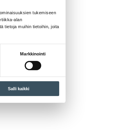
 ominaisuuksien tukemiseen
tiikka-alan
ietoja muihin tietoihin, joita
Markkinointi
Salli kaikki