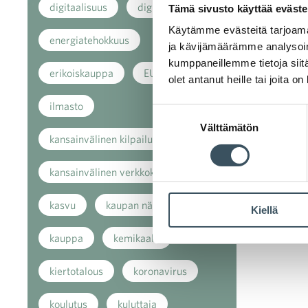
digitaalisuus
digitalisaatio
Tämä sivusto käyttää eväste
Käytämme evästeitä tarjoama
energiatehokkuus
ja kävijämäärämme analysoim
kumppaneillemme tietoja siitä
erikoiskauppa
EU
olet antanut heille tai joita o
ilmasto
Suostumuksen
Välttämätön
valinta
kansainvälinen kilpailu
kansainvälinen verkkokauppa
kasvu
kaupan näkymät
Kiellä
kauppa
kemikaalit
kiertotalous
koronavirus
koulutus
kuluttaja