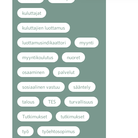
kuluttajat
kuluttajien luottamus
luottamusindikaattori
myynti
myyntikoulutus
nuoret
osaaminen
palvelut
sosiaalinen vastuu
sääntely
talous
TES
turvallisuus
Tutkimukset
tutkimukset
työ
työehtosopimus