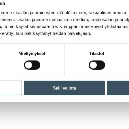
itä
mme sisällön ja mainosten räätälöimiseen, sosiaalisen median
iseen. Lisäksi jaamme sosiaalisen median, mainosalan ja analy
, miten käytät sivustoamme. Kumppanimme voivat yhdistää näitä t
n kerätty, kun olet käyttänyt heidän palvelujaan.
Mieltymykset
Tilastot
Salli valinta