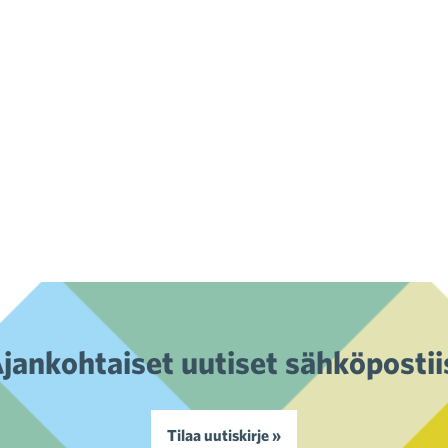
jankohtaiset uutiset sähköpostii
Tilaa uutiskirje »