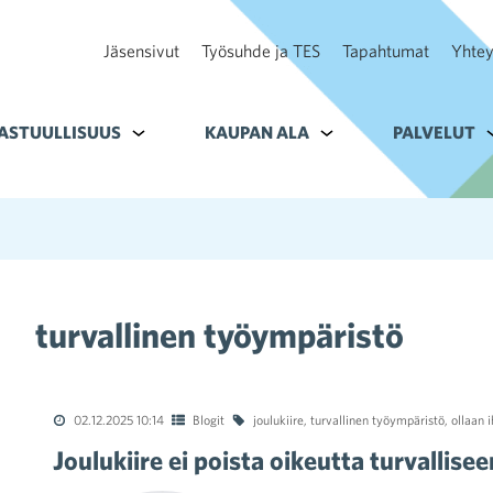
Jäsensivut
Työsuhde ja TES
Tapahtumat
Yhtey
ohteelle Tavoitteet
ASTUULLISUUS
Alavalikko kohteelle Vastuullisuus
KAUPAN ALA
Alavalikko kohteelle K
PALVELUT
A
turvallinen työympäristö
02.12.2025 10:14
Blogit
joulukiire
,
turvallinen työympäristö
,
ollaan 
Joulukiire ei poista oikeutta turvallis