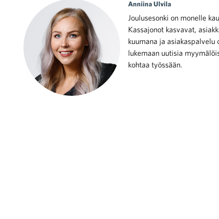
Anniina Ulvila
Joulusesonki on monelle kaup
Kassajonot kasvavat, asiakk
kuumana ja asiakaspalvelu 
lukemaan uutisia myymälöissä
kohtaa työssään.
iötilanteisiin varautuminen
noita kaupan alalta
kohtaista Kaupan liitossa