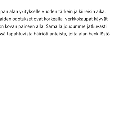
an alan yritykselle vuoden tärkein ja kiireisin aika.
aiden odotukset ovat korkealla, verkkokaupat käyvät
on kovan paineen alla. Samalla joudumme jatkuvasti
 tapahtuvista häiriötilanteista, joita alan henkilöstö