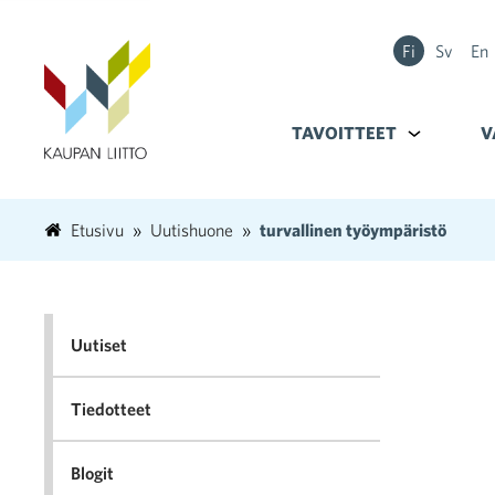
Fi
Sv
En
TAVOITTEET
Alavalikko k
V
Etusivu
Uutishuone
turvallinen työympäristö
Uutiset
Tiedotteet
Blogit