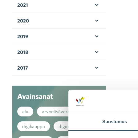
2021
Avaa valikko
2020
Avaa valikko
2019
Avaa valikko
2018
Avaa valikko
2017
Avaa valikko
Avainsanat
alv
arvonlisävero
Suostumus
digikauppa
digiostaminen