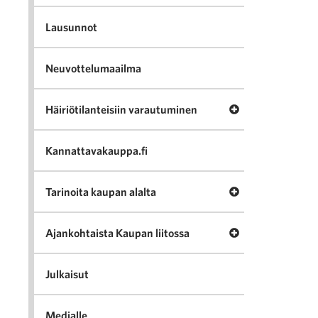
Lausunnot
Neuvottelumaailma
Avaa valikko Häir
Häiriötilanteisiin varautuminen
Kannattavakauppa.fi
Avaa valikko Tari
Tarinoita kaupan alalta
Avaa valikko Ajan
Ajankohtaista Kaupan liitossa
Julkaisut
Medialle