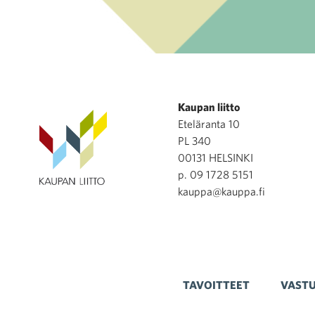
Kaupan liitto
Eteläranta 10
PL 340
00131 HELSINKI
p. 09 1728 5151
kauppa@kauppa.fi
TAVOITTEET
VASTU