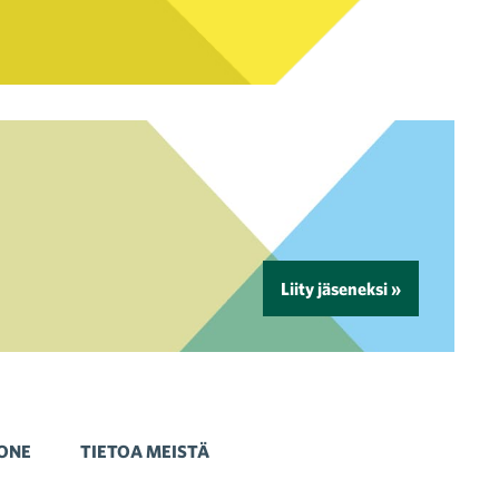
Liity jäseneksi »
ONE
TIETOA MEISTÄ