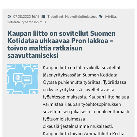
07.08.2020 16:18
Tiedotteet
,
Neuvottelutiedotteet
työriita
,
kotidata
,
työehtosopimus
Kaupan liitto on sovitellut Suomen
Kotidataa uhkaavaa Pron lakkoa –
toivoo malttia ratkaisun
saavuttamiseksi
Kaupan liitto on tällä viikolla sovitellut
jäsenyrityksessään Suomen Kotidata
Oy:ssä puhjennutta työriitaa. Työriidassa
on kyse yrityksessä sovellettavasta
työehtosopimuksesta. Kaupan liitto haluaa
varmistaa Kaupan työehtosopimuksen
soveltumisen pikaisesti ja puolueettomasti
työtuomioistuimessa
oikeusjärjestelmämme mukaisesti.
Kaupan liitto toivoo Ammattiliitto Prolta