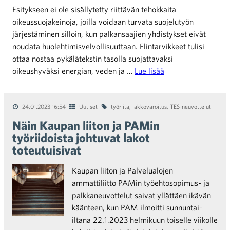
Esitykseen ei ole sisällytetty riittävän tehokkaita
oikeussuojakeinoja, joilla voidaan turvata suojelutyön
järjestäminen silloin, kun palkansaajien yhdistykset eivät
noudata huolehtimisvelvollisuuttaan. Elintarvikkeet tulisi
ottaa nostaa pykälätekstin tasolla suojattavaksi
oikeushyväksi energian, veden ja …
Lue lisää
24.01.2023 16:54
Uutiset
työriita
,
lakkovaroitus
,
TES-neuvottelut
Näin Kaupan liiton ja PAMin
työriidoista johtuvat lakot
toteutuisivat
Kaupan liiton ja Palvelualojen
ammattiliitto PAMin työehtosopimus- ja
palkkaneuvottelut saivat yllättäen ikävän
käänteen, kun PAM ilmoitti sunnuntai-
iltana 22.1.2023 helmikuun toiselle viikolle