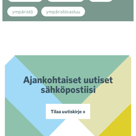
ympäristö
ympäristövastuu
Ajankohtaiset uutiset
sähköpostiisi
Tilaa uutiskirje »