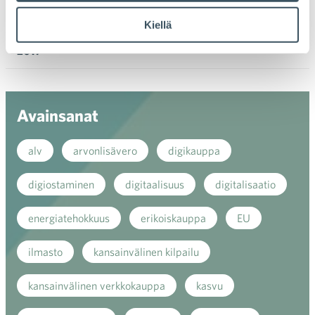
valik
2018
Kiellä
Ava
valik
2017
Ava
valik
Avainsanat
alv
arvonlisävero
digikauppa
digiostaminen
digitaalisuus
digitalisaatio
energiatehokkuus
erikoiskauppa
EU
ilmasto
kansainvälinen kilpailu
kansainvälinen verkkokauppa
kasvu