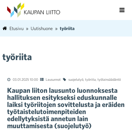
Etusivu
Uutishuone
työriita
työriita
03.01.2025 10:00
Lausunnot
suojelutyö
,
työriita
,
työlainsäädäntö
Kaupan liiton lausunto luonnoksesta
hallituksen esitykseksi eduskunnalle
laiksi työriitojen sovittelusta ja eräiden
työtaistelutoimenpiteiden
edellytyksistä annetun lain
muuttamisesta (suojelutyö)