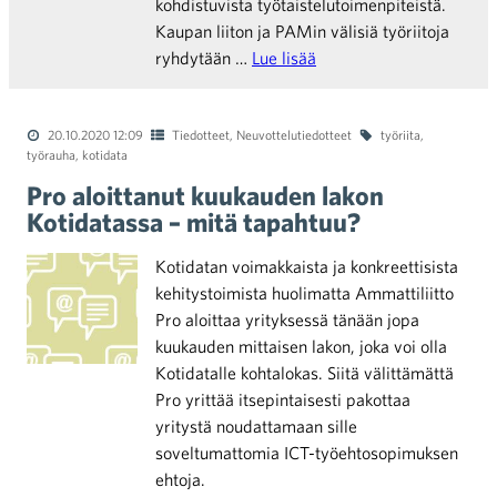
kohdistuvista työtaistelutoimenpiteistä.
Kaupan liiton ja PAMin välisiä työriitoja
ryhdytään …
Lue lisää
20.10.2020 12:09
Tiedotteet
,
Neuvottelutiedotteet
työriita
,
työrauha
,
kotidata
Pro aloittanut kuukauden lakon
Kotidatassa – mitä tapahtuu?
Kotidatan voimakkaista ja konkreettisista
kehitystoimista huolimatta Ammattiliitto
Pro aloittaa yrityksessä tänään jopa
kuukauden mittaisen lakon, joka voi olla
Kotidatalle kohtalokas. Siitä välittämättä
Pro yrittää itsepintaisesti pakottaa
yritystä noudattamaan sille
soveltumattomia ICT-työehtosopimuksen
ehtoja.