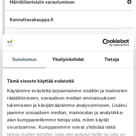
Av
Häiriötilanteisiin varautuminen
Häir
va
Kannattavakauppa.fi
A
Tarinoita kaupan alalta
val
Tari
ka
Ava
Ajankohtaista Kaupan liitossa
al
Suostumus
Yksityiskohdat
Tietoja
Ajan
K
l
Julkaisut
Tämä sivusto käyttää evästeitä
Medialle
Käytämme evästeitä tarjoamamme sisällön ja mainosten
räätälöimiseen, sosiaalisen median ominaisuuksien
tukemiseen ja kävijämäärämme analysoimiseen. Lisäksi
Ava
Seuraa toimintaamme
jaamme sosiaalisen median, mainosalan ja analytiikka-
toi
alan kumppaneillemme tietoja siitä, miten käytät
sivustoamme. Kumppanimme voivat yhdistää näitä
tietoja muihin tietoihin, joita olet antanut heille tai joita on