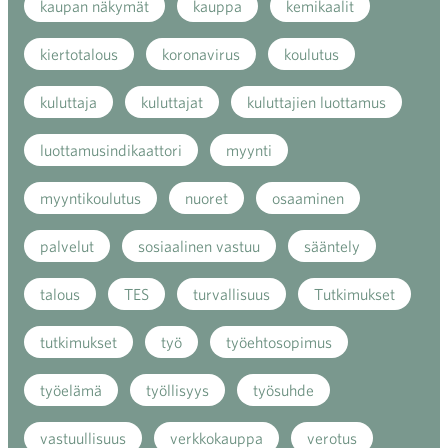
kaupan näkymät
kauppa
kemikaalit
kiertotalous
koronavirus
koulutus
kuluttaja
kuluttajat
kuluttajien luottamus
luottamusindikaattori
myynti
myyntikoulutus
nuoret
osaaminen
palvelut
sosiaalinen vastuu
sääntely
talous
TES
turvallisuus
Tutkimukset
tutkimukset
työ
työehtosopimus
työelämä
työllisyys
työsuhde
vastuullisuus
verkkokauppa
verotus