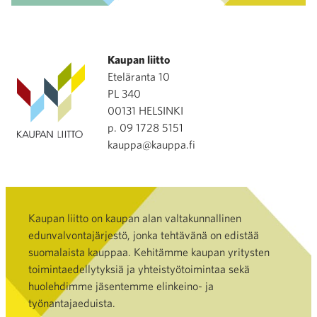
Kaupan liitto
Eteläranta 10
PL 340
00131 HELSINKI
p. 09 1728 5151
kauppa@kauppa.fi
Kaupan liitto on kaupan alan valtakunnallinen
edunvalvontajärjestö, jonka tehtävänä on edistää
suomalaista kauppaa. Kehitämme kaupan yritysten
toimintaedellytyksiä ja yhteistyötoimintaa sekä
huolehdimme jäsentemme elinkeino- ja
työnantajaeduista.