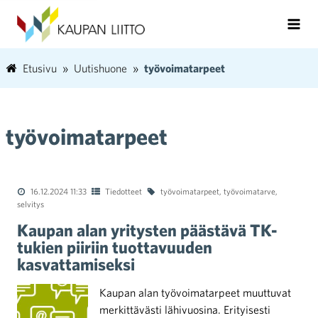
Etusivu
Uutishuone
työvoimatarpeet
työvoimatarpeet
16.12.2024 11:33
Tiedotteet
työvoimatarpeet
,
työvoimatarve
,
selvitys
Kaupan alan yritysten päästävä TK-
tukien piiriin tuottavuuden
kasvattamiseksi
Kaupan alan työvoimatarpeet muuttuvat
merkittävästi lähivuosina. Erityisesti