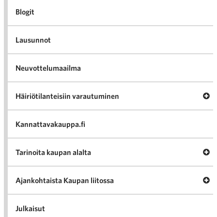
Blogit
Lausunnot
Neuvottelumaailma
Av
Häiriötilanteisiin varautuminen
Häir
va
Kannattavakauppa.fi
A
Tarinoita kaupan alalta
val
Tari
ka
Ava
Ajankohtaista Kaupan liitossa
al
Ajan
K
l
Julkaisut