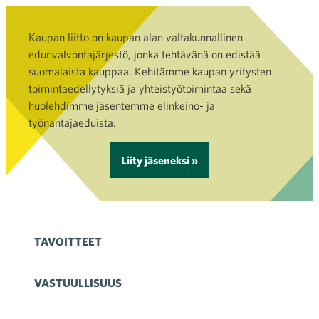
Kaupan liitto on kaupan alan valtakunnallinen
edunvalvontajärjestö, jonka tehtävänä on edistää
suomalaista kauppaa. Kehitämme kaupan yritysten
toimintaedellytyksiä ja yhteistyötoimintaa sekä
huolehdimme jäsentemme elinkeino- ja
työnantajaeduista.
Liity jäseneksi »
TAVOITTEET
VASTUULLISUUS