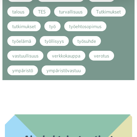
talous
TES
turvallisuus
Tutkimukset
tutkimukset
työ
työehtosopimus
työelämä
työllisyys
työsuhde
vastuullisuus
verkkokauppa
verotus
ympäristö
ympäristövastuu