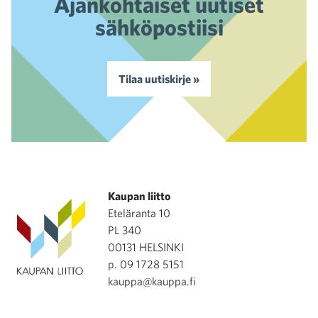
Ajankohtaiset uutiset
sähköpostiisi
Tilaa uutiskirje »
Kaupan liitto
Eteläranta 10
PL 340
00131 HELSINKI
p. 09 1728 5151
kauppa@kauppa.fi