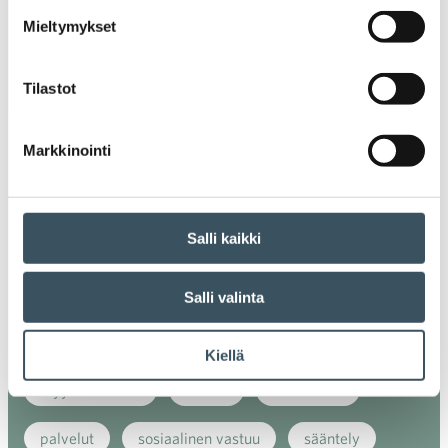
digiostaminen
digitaalisuus
digitalisaatio
Mieltymykset
energiatehokkuus
erikoiskauppa
EU
Tilastot
ilmasto
kansainvälinen kilpailu
kansainvälinen verkkokauppa
kasvu
Markkinointi
kaupan näkymät
kauppa
kemikaalit
Salli kaikki
kiertotalous
koronavirus
koulutus
kuluttaja
kuluttajat
kuluttajien luottamus
Salli valinta
luottamusindikaattori
myynti
Kiellä
myyntikoulutus
nuoret
osaaminen
palvelut
sosiaalinen vastuu
sääntely