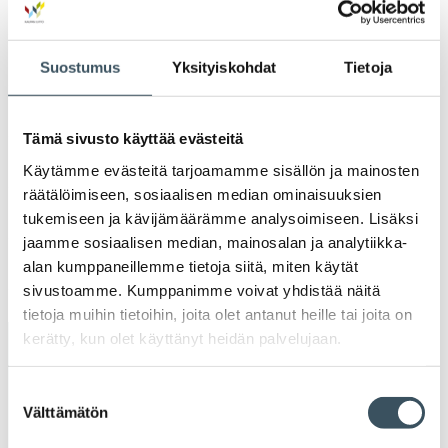
2022
Ava
valik
2021
Suostumus
Yksityiskohdat
Tietoja
Ava
valik
2020
Ava
Tämä sivusto käyttää evästeitä
valik
2019
Käytämme evästeitä tarjoamamme sisällön ja mainosten
Ava
räätälöimiseen, sosiaalisen median ominaisuuksien
valik
2018
tukemiseen ja kävijämäärämme analysoimiseen. Lisäksi
Ava
jaamme sosiaalisen median, mainosalan ja analytiikka-
valik
2017
alan kumppaneillemme tietoja siitä, miten käytät
Ava
sivustoamme. Kumppanimme voivat yhdistää näitä
valik
tietoja muihin tietoihin, joita olet antanut heille tai joita on
kerätty, kun olet käyttänyt heidän palvelujaan.
Avainsanat
Suostumuksen
alv
arvonlisävero
digikauppa
Välttämätön
valinta