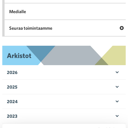
Medialle
Ava
Seuraa toimintaamme
toi
Arkistot
2026
Ava
valik
2025
Ava
valik
2024
Ava
valik
2023
Ava
valik