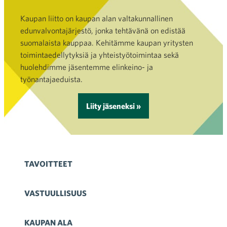
Kaupan liitto on kaupan alan valtakunnallinen
edunvalvontajärjestö, jonka tehtävänä on edistää
suomalaista kauppaa. Kehitämme kaupan yritysten
toimintaedellytyksiä ja yhteistyötoimintaa sekä
huolehdimme jäsentemme elinkeino- ja
työnantajaeduista.
Liity jäseneksi »
TAVOITTEET
VASTUULLISUUS
KAUPAN ALA