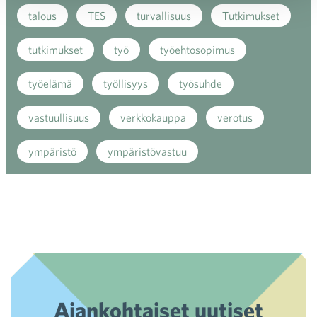
talous
TES
turvallisuus
Tutkimukset
tutkimukset
työ
työehtosopimus
työelämä
työllisyys
työsuhde
vastuullisuus
verkkokauppa
verotus
ympäristö
ympäristövastuu
Ajankohtaiset uutiset