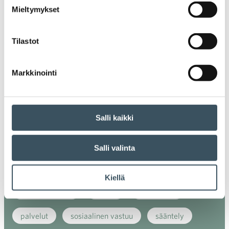
Mieltymykset
energiatehokkuus
erikoiskauppa
EU
Tilastot
ilmasto
kansainvälinen kilpailu
kansainvälinen verkkokauppa
kasvu
Markkinointi
kaupan näkymät
kauppa
kemikaalit
kiertotalous
koronavirus
koulutus
Salli kaikki
kuluttaja
kuluttajat
kuluttajien luottamus
Salli valinta
luottamusindikaattori
myynti
Kiellä
myyntikoulutus
nuoret
osaaminen
palvelut
sosiaalinen vastuu
sääntely