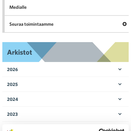
Medialle
Ava
Seuraa toimintaamme
toi
Arkistot
2026
Ava
valik
2025
Ava
valik
2024
Ava
valik
2023
Ava
valik
2022