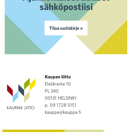
sähköpostiisi
Tilaa uutiskirje »
Kaupan liitto
Eteläranta 10
PL 340
00131 HELSINKI
p. 09 1728 5151
kauppa@kauppa.fi