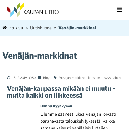
Etusivu
Uutishuone
Venäjän-markkinat
Venäjän-markkinat
18.12.2019 10:50
Blogit
Venäjän-markkinat
,
kansainvälisyys
,
talous
Venäjän-kaupassa mikään ei muutu –
mutta kaikki on liikkeessä
Hannu Kyyhkynen
Olemme saaneet lukea Venäjän loivasti
paranevasta talouskehityksestä, vaikka
samanaikaisesti venäläiskuluttajien