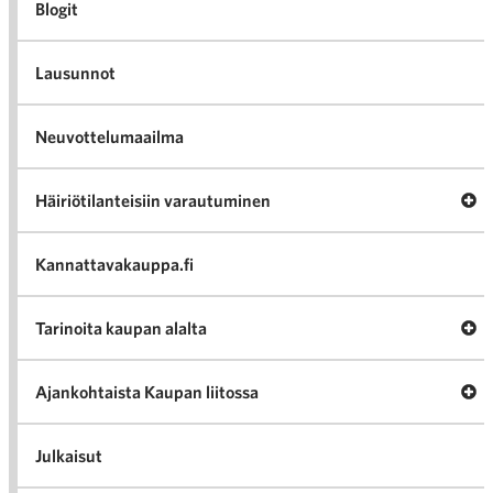
Blogit
Lausunnot
Neuvottelumaailma
Av
Häiriötilanteisiin varautuminen
Häir
va
Kannattavakauppa.fi
A
Tarinoita kaupan alalta
val
Tari
ka
Ava
Ajankohtaista Kaupan liitossa
al
Ajan
K
l
Julkaisut