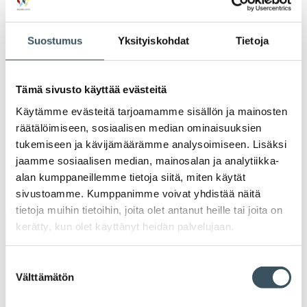
Ava
valik
2021
Suostumus
Yksityiskohdat
Tietoja
Ava
valik
2020
Ava
Tämä sivusto käyttää evästeitä
valik
2019
Käytämme evästeitä tarjoamamme sisällön ja mainosten
Ava
valik
räätälöimiseen, sosiaalisen median ominaisuuksien
2018
tukemiseen ja kävijämäärämme analysoimiseen. Lisäksi
Ava
valik
jaamme sosiaalisen median, mainosalan ja analytiikka-
2017
alan kumppaneillemme tietoja siitä, miten käytät
Ava
sivustoamme. Kumppanimme voivat yhdistää näitä
valik
tietoja muihin tietoihin, joita olet antanut heille tai joita on
kerätty, kun olet käyttänyt heidän palvelujaan.
Avainsanat
Suostumuksen
alv
arvonlisävero
digikauppa
Välttämätön
valinta
digiostaminen
digitaalisuus
digitalisaatio