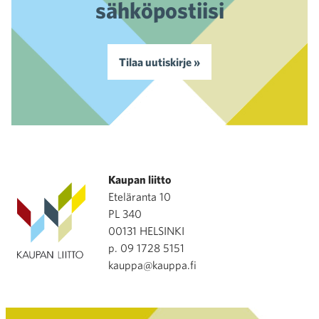
sähköpostiisi
Tilaa uutiskirje »
Kaupan liitto
Eteläranta 10
PL 340
00131 HELSINKI
p. 09 1728 5151
kauppa@kauppa.fi