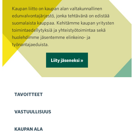
Kaupan liitto on kaupan alan valtakunnallinen
edunvalvontajärjestö, jonka tehtävänä on edistää
suomalaista kauppaa. Kehitämme kaupan yritysten
toimintaedellytyksiä ja yhteistyötoimintaa sekä
huolehdimme jäsentemme elinkeino- ja
työnantajaeduista.
Liity jäseneksi »
TAVOITTEET
VASTUULLISUUS
KAUPAN ALA