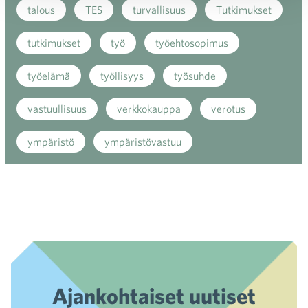
talous
TES
turvallisuus
Tutkimukset
tutkimukset
työ
työehtosopimus
työelämä
työllisyys
työsuhde
vastuullisuus
verkkokauppa
verotus
ympäristö
ympäristövastuu
Ajankohtaiset uutiset