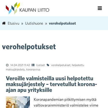
Etusivu
Uutishuone
verohelpotukset
verohelpotukset
14.04.2021 11:42
Uutiset
verohelpotukset
,
helpotettu
maksujärjestely
,
koronavirus
Veroille valmisteilla uusi helpotettu
maksujärjestely – tervetullut korona-
ajan apu yrityksille
Koronapandemian pitkittymisen myötä
valtiovarainministeriö valmistelee viime