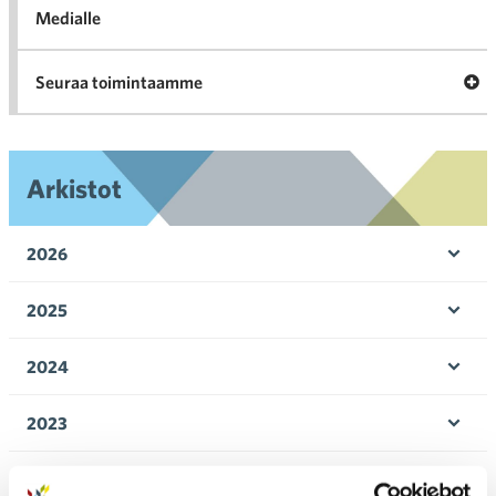
Medialle
Ava
Seuraa toimintaamme
toi
Arkistot
2026
Ava
valik
2025
Ava
valik
2024
Ava
valik
2023
Ava
valik
2022