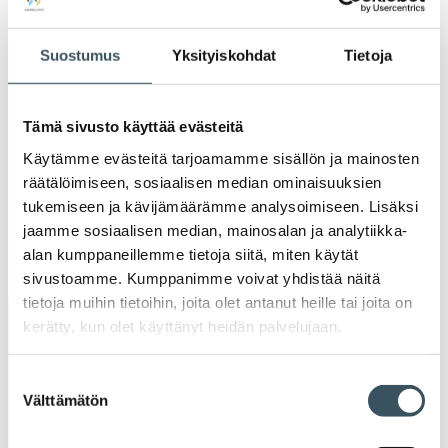
Ava
valik
2021
Ava
Suostumus
Yksityiskohdat
Tietoja
valik
2020
Ava
valik
Tämä sivusto käyttää evästeitä
2019
Ava
Käytämme evästeitä tarjoamamme sisällön ja mainosten
valik
räätälöimiseen, sosiaalisen median ominaisuuksien
2018
tukemiseen ja kävijämäärämme analysoimiseen. Lisäksi
Ava
valik
jaamme sosiaalisen median, mainosalan ja analytiikka-
2017
alan kumppaneillemme tietoja siitä, miten käytät
Ava
valik
sivustoamme. Kumppanimme voivat yhdistää näitä
tietoja muihin tietoihin, joita olet antanut heille tai joita on
kerätty, kun olet käyttänyt heidän palvelujaan.
Avainsanat
Suostumuksen
alv
arvonlisävero
digikauppa
Välttämätön
valinta
digiostaminen
digitaalisuus
digitalisaatio