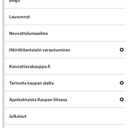
Blogit
Lausunnot
Neuvottelumaailma
Av
Häiriötilanteisiin varautuminen
Häir
va
Kannattavakauppa.fi
A
Tarinoita kaupan alalta
val
Tari
ka
Ava
Ajankohtaista Kaupan liitossa
al
Ajan
K
l
Julkaisut