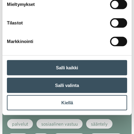
Mieltymykset
energiatehokkuus
erikoiskauppa
EU
Tilastot
ilmasto
kansainvälinen kilpailu
kansainvälinen verkkokauppa
kasvu
Markkinointi
kaupan näkymät
kauppa
kemikaalit
kiertotalous
koronavirus
koulutus
Salli kaikki
kuluttaja
kuluttajat
kuluttajien luottamus
Salli valinta
luottamusindikaattori
myynti
Kiellä
myyntikoulutus
nuoret
osaaminen
palvelut
sosiaalinen vastuu
sääntely