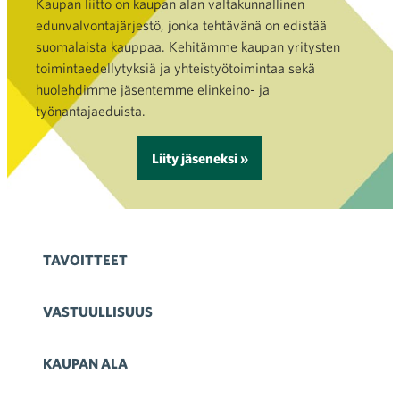
Kaupan liitto on kaupan alan valtakunnallinen
edunvalvontajärjestö, jonka tehtävänä on edistää
suomalaista kauppaa. Kehitämme kaupan yritysten
toimintaedellytyksiä ja yhteistyötoimintaa sekä
huolehdimme jäsentemme elinkeino- ja
työnantajaeduista.
Liity jäseneksi »
TAVOITTEET
VASTUULLISUUS
KAUPAN ALA