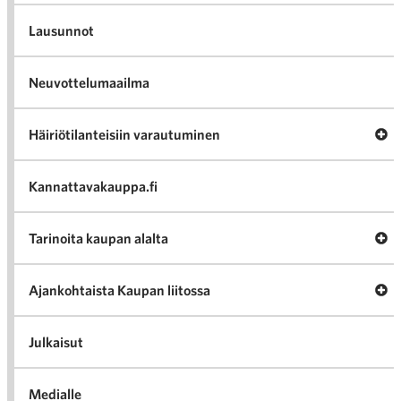
Lausunnot
Neuvottelumaailma
Av
Häiriötilanteisiin varautuminen
Häir
va
Kannattavakauppa.fi
A
Tarinoita kaupan alalta
val
Tari
ka
Ava
Ajankohtaista Kaupan liitossa
al
Ajan
K
l
Julkaisut
Medialle