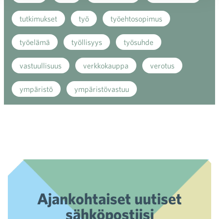
tutkimukset
työ
työehtosopimus
työelämä
työllisyys
työsuhde
vastuullisuus
verkkokauppa
verotus
ympäristö
ympäristövastuu
Ajankohtaiset uutiset
sähköpostiisi