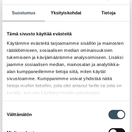
2021
Ava
Suostumus
Yksityiskohdat
Tietoja
valik
2020
Ava
valik
2019
Tämä sivusto käyttää evästeitä
Ava
Käytämme evästeitä tarjoamamme sisällön ja mainosten
valik
2018
räätälöimiseen, sosiaalisen median ominaisuuksien
Ava
tukemiseen ja kävijämäärämme analysoimiseen. Lisäksi
valik
2017
jaamme sosiaalisen median, mainosalan ja analytiikka-
Ava
alan kumppaneillemme tietoja siitä, miten käytät
valik
sivustoamme. Kumppanimme voivat yhdistää näitä
tietoja muihin tietoihin, joita olet antanut heille tai joita on
Avainsanat
kerätty, kun olet käyttänyt heidän palvelujaan.
alv
arvonlisävero
digikauppa
Suostumuksen
Välttämätön
valinta
digiostaminen
digitaalisuus
digitalisaatio