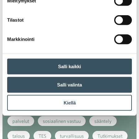
Mieltymykset
energiatehokkuus
erikoiskauppa
EU
ilmasto
kansainvälinen kilpailu
Tilastot
kansainvälinen verkkokauppa
kasvu
Markkinointi
kaupan näkymät
kauppa
kemikaalit
kiertotalous
koronavirus
koulutus
Salli kaikki
kuluttaja
kuluttajat
kuluttajien luottamus
Salli valinta
luottamusindikaattori
myynti
Kiellä
myyntikoulutus
nuoret
osaaminen
palvelut
sosiaalinen vastuu
sääntely
talous
TES
turvallisuus
Tutkimukset