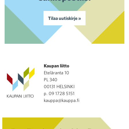
Tilaa uutiskirje »
Kaupan liitto
Eteläranta 10
PL 340
00131 HELSINKI
p. 09 1728 5151
kauppa@kauppa.fi