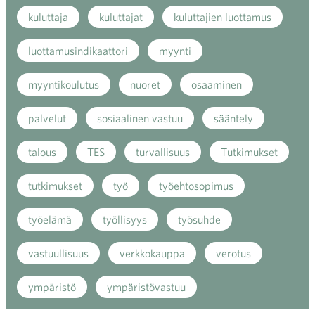
kuluttaja
kuluttajat
kuluttajien luottamus
luottamusindikaattori
myynti
myyntikoulutus
nuoret
osaaminen
palvelut
sosiaalinen vastuu
sääntely
talous
TES
turvallisuus
Tutkimukset
tutkimukset
työ
työehtosopimus
työelämä
työllisyys
työsuhde
vastuullisuus
verkkokauppa
verotus
ympäristö
ympäristövastuu