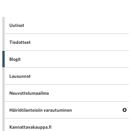
Uutiset
Tiedotteet
Blogit
Lausunnot
Neuvottelumaailma
Av
Häiriötilanteisiin varautuminen
Häir
va
Kannattavakauppa.fi