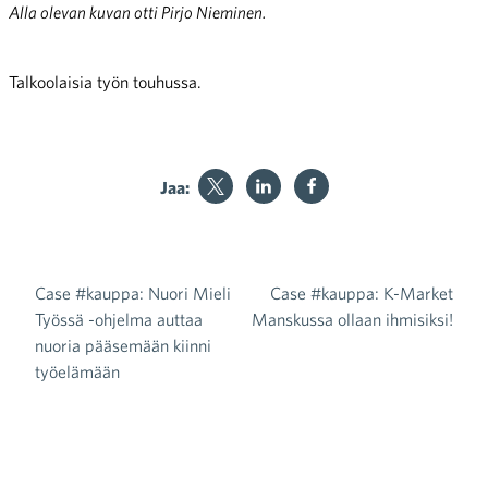
Alla olevan kuvan otti Pirjo Nieminen.
Talkoolaisia työn touhussa.
Jaa:
Case #kauppa: Nuori Mieli
Case #kauppa: K-Market
Artikkelien selaus
Työssä -ohjelma auttaa
Manskussa ollaan ihmisiksi!
nuoria pääsemään kiinni
työelämään