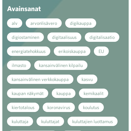
Avainsanat
alv
arvonlisävero
digikauppa
digiostaminen
digitaalisuus
digitalisaatio
energiatehokkuus
erikoiskauppa
EU
ilmasto
kansainvälinen kilpailu
kansainvälinen verkkokauppa
kasvu
kaupan näkymät
kauppa
kemikaalit
kiertotalous
koronavirus
koulutus
kuluttaja
kuluttajat
kuluttajien luottamus