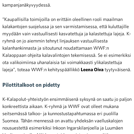
kampanjanäkyvyydessä.
”Kaupallisilla toimijoilla on erittäin oleellinen rooli maailman
kalakantojen suojelussa ja sen varmistamisessa, että kuluttajille
myydään vain vastuullisesti kasvatettuja ja kalastettuja lajeja. K-
ryhmä on jo aiemmin tehnyt linjauksen vastuullisesta
kalanhankinnasta ja sitoutunut noudattamaan WWF:n
Kalaoppaan ohjeita kalavalintojen tekemisessä. Se ei esimerkiksi
ota valikoimiinsa uhanalaisia tai voimakkaasti ylikalastettuja
lajeja”, toteaa WWF:n kehityspäällikkö
Leena Oiva
tyytyväisenä.
Pilottitalkoot on pidetty
K-Kalapolut-yhteistyön ensimmäisenä syksynä on saatu jo paljon
konkreettista aikaan. K-ryhmä ja WWF ovat olleet mukana
seitsemässä talkoo- ja kunnostustapahtumassa eri puolilla
Suomea. Tähän mennessä on avattu yhdeksän vaelluskalojen
nousuestettä esimerkiksi Inkoon Ingarskilanjoella ja Luumäen