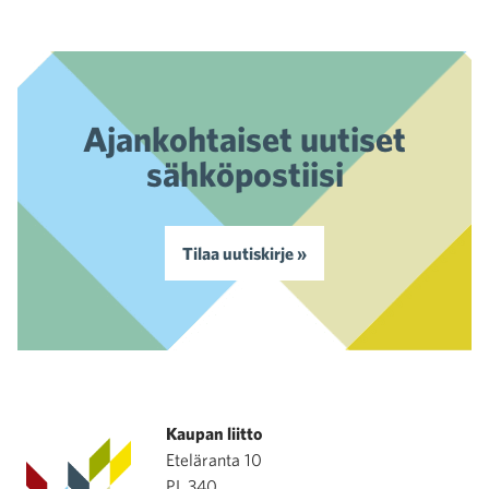
Ajankohtaiset uutiset
sähköpostiisi
Tilaa uutiskirje »
Kaupan liitto
Eteläranta 10
PL 340