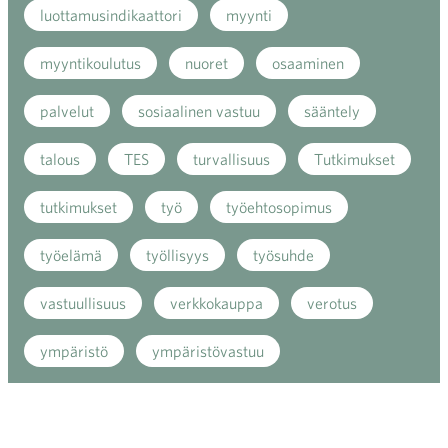
luottamusindikaattori
myynti
myyntikoulutus
nuoret
osaaminen
palvelut
sosiaalinen vastuu
sääntely
talous
TES
turvallisuus
Tutkimukset
tutkimukset
työ
työehtosopimus
työelämä
työllisyys
työsuhde
vastuullisuus
verkkokauppa
verotus
ympäristö
ympäristövastuu