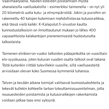
Vaalimaanjoella. Näiden esteiden poistamisen myötä
uhanalaisilla vaelluskaloilla – esimerkiksi taimenella – on nyt yli
20 kilometriä uutta kutu- ja elinympäristöä. Jokiin ja puroihin on
rakennettu 40 kalojen kutemisen mahdollistavaa kutusoraikkoa,
eikä tässä vielä kaikki: K-Kalapolut.fi-sivuston kautta
kunnostustalkoisiin on ilmoittautunut mukaan jo lähes 400
vapaaehtoista kalakantojen pienenemisestä huolestunutta
talkoolaista.
Taimenen elinkierron vuoksi talkoiden pääajankohta on vuosittain
elo-syyskuussa, joten kuluvan vuoden osalta talkoot ovat takana.
Töitä kuitenkin riittää tulevillekin vuosille, sillä vaellusesteitä
arvioidaan olevan koko Suomessa kymmeniä tuhansia.
Talven ja kevään aikana toimijat valitsevat kunnostuskohteita ja
tekevät kullekin kohteelle tarkan toteuttamissuunnitelman, jotta
nousuesteiden poistamista ja kutusoraikkojen rakentamista
voidaan jatkaa taas ensi syksynä.