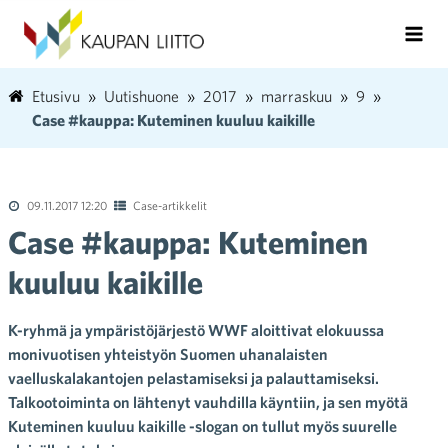
Etusivu
Uutishuone
2017
marraskuu
9
Case #kauppa: Kuteminen kuuluu kaikille
09.11.2017 12:20
Case-artikkelit
Case #kauppa: Kuteminen
kuuluu kaikille
K-ryhmä ja ympäristöjärjestö WWF aloittivat elokuussa
monivuotisen yhteistyön Suomen uhanalaisten
vaelluskalakantojen pelastamiseksi ja palauttamiseksi.
Talkootoiminta on lähtenyt vauhdilla käyntiin, ja sen myötä
Kuteminen kuuluu kaikille -slogan on tullut myös suurelle