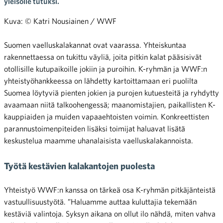
yleisölle tutuksi.
Kuva: © Katri Nousiainen / WWF
Suomen vaelluskalakannat ovat vaarassa. Yhteiskuntaa
rakennettaessa on tukittu väyliä, joita pitkin kalat pääsisivät
otollisille kutupaikoille jokiin ja puroihin. K-ryhmän ja WWF:n
yhteistyöhankkeessa on lähdetty kartoittamaan eri puolilta
Suomea löytyviä pienten jokien ja purojen kutuesteitä ja ryhdytty
avaamaan niitä talkoohengessä; maanomistajien, paikallisten K-
kauppiaiden ja muiden vapaaehtoisten voimin. Konkreettisten
parannustoimenpiteiden lisäksi toimijat haluavat lisätä
keskustelua maamme uhanalaisista vaelluskalakannoista.
Työtä kestävien kalakantojen puolesta
Yhteistyö WWF:n kanssa on tärkeä osa K-ryhmän pitkäjänteistä
vastuullisuustyötä. ”Haluamme auttaa kuluttajia tekemään
kestäviä valintoja. Syksyn aikana on ollut ilo nähdä, miten vahva