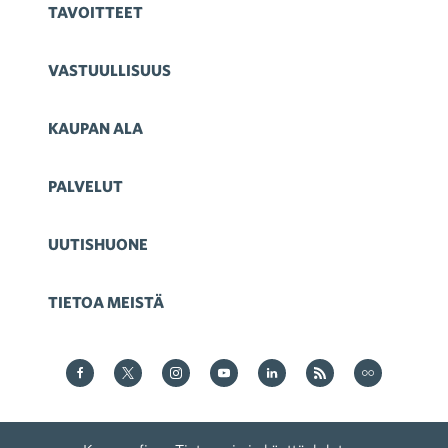
TAVOITTEET
VASTUULLISUUS
KAUPAN ALA
PALVELUT
UUTISHUONE
TIETOA MEISTÄ
Kauppa Facebookissa
Kauppa Twitterissä
Kauppa on Instagram
Kauppa YouTubesssa
Kauppa LinkedInissä
Kauppa on RSS
Kauppa
on Flickr