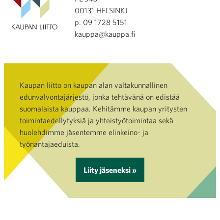
00131 HELSINKI
p. 09 1728 5151
kauppa@kauppa.fi
Kaupan liitto on kaupan alan valtakunnallinen
edunvalvontajärjestö, jonka tehtävänä on edistää
suomalaista kauppaa. Kehitämme kaupan yritysten
toimintaedellytyksiä ja yhteistyötoimintaa sekä
huolehdimme jäsentemme elinkeino- ja
työnantajaeduista.
Liity jäseneksi »