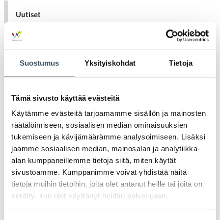
Uutiset
Tiedotteet
Suostumus
Yksityiskohdat
Tietoja
Blogit
Tämä sivusto käyttää evästeitä
Lausunnot
Käytämme evästeitä tarjoamamme sisällön ja mainosten
räätälöimiseen, sosiaalisen median ominaisuuksien
Neuvottelumaailma
tukemiseen ja kävijämäärämme analysoimiseen. Lisäksi
jaamme sosiaalisen median, mainosalan ja analytiikka-
Av
Häiriötilanteisiin varautuminen
alan kumppaneillemme tietoja siitä, miten käytät
Häir
sivustoamme. Kumppanimme voivat yhdistää näitä
va
tietoja muihin tietoihin, joita olet antanut heille tai joita on
Kannattavakauppa.fi
kerätty, kun olet käyttänyt heidän palvelujaan.
A
Tarinoita kaupan alalta