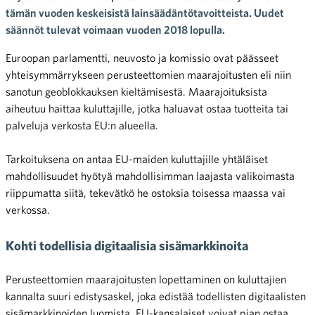
tämän vuoden keskeisistä lainsäädäntötavoitteista. Uudet
säännöt tulevat voimaan vuoden 2018 lopulla.
Euroopan parlamentti, neuvosto ja komissio ovat päässeet
yhteisymmärrykseen perusteettomien maarajoitusten eli niin
sanotun geoblokkauksen kieltämisestä. Maarajoituksista
aiheutuu haittaa kuluttajille, jotka haluavat ostaa tuotteita tai
palveluja verkosta EU:n alueella.
Tarkoituksena on antaa EU-maiden kuluttajille yhtäläiset
mahdollisuudet hyötyä mahdollisimman laajasta valikoimasta
riippumatta siitä, tekevätkö he ostoksia toisessa maassa vai
verkossa.
Kohti todellisia digitaalisia sisämarkkinoita
Perusteettomien maarajoitusten lopettaminen on kuluttajien
kannalta suuri edistysaskel, joka edistää todellisten digitaalisten
sisämarkkinoiden luomista. EU-kansalaiset voivat pian ostaa