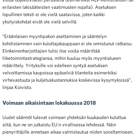
erilaisten lakisääteisten vaatimusten nojalla). Asetuksen
lopullinen teksti ei ole vielä saatavissa, joten kaikki
yksityiskohdat eivät ole vielä selvillä.
”Eräänlaisen myyntipakon asettaminen ja sääntelyn
kohdistaminen vain kuluttajakauppaan ei ole onnistunut ratkaisu.
Elinkeinonharjoittajien tulisi itse voida määrittää
liiketoimintastrategiansa, mihin kuuluu myös myyntialueen
määrittely. Yrityksille voi edelleen syntyä asetuksen
velvoittamissa kaupoissa epäselviä tilanteita esimerkiksi
virhevastuuta ja kuljetuskustannuksia koskevissa kysymyksissä”,
linjaa Koivisto.
Voimaan aikaisintaan lokakuussa 2018
Uudet säännöt tulevat voimaan yhdeksän kuukauden kuluttua
siitä, kun ne on julkaistu EU:n virallisessa lehdessä. Näin
pienyrittäjille annetaan aikaa valmistautua niiden soveltamiseen.