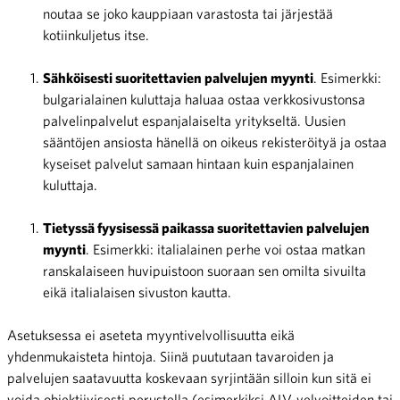
noutaa se joko kauppiaan varastosta tai järjestää
kotiinkuljetus itse.
Sähköisesti suoritettavien palvelujen myynti
. Esimerkki:
bulgarialainen kuluttaja haluaa ostaa verkkosivustonsa
palvelinpalvelut espanjalaiselta yritykseltä. Uusien
sääntöjen ansiosta hänellä on oikeus rekisteröityä ja ostaa
kyseiset palvelut samaan hintaan kuin espanjalainen
kuluttaja.
Tietyssä fyysisessä paikassa suoritettavien palvelujen
myynti
. Esimerkki: italialainen perhe voi ostaa matkan
ranskalaiseen huvipuistoon suoraan sen omilta sivuilta
eikä italialaisen sivuston kautta.
Asetuksessa ei aseteta myyntivelvollisuutta eikä
yhdenmukaisteta hintoja. Siinä puututaan tavaroiden ja
palvelujen saatavuutta koskevaan syrjintään silloin kun sitä ei
voida objektiivisesti perustella (esimerkiksi ALV-velvoitteiden tai