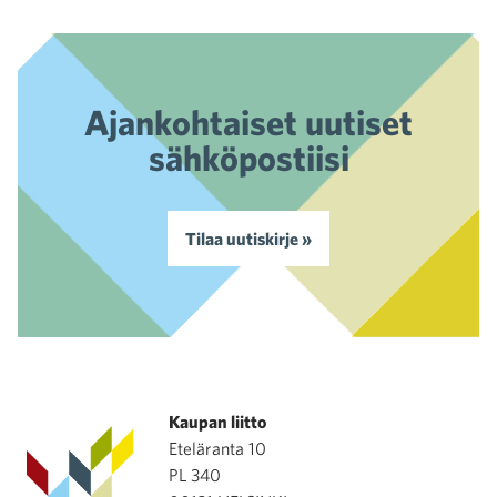
Ajankohtaiset uutiset
sähköpostiisi
Tilaa uutiskirje »
Kaupan liitto
Eteläranta 10
PL 340