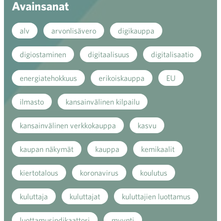
Avainsanat
alv
arvonlisävero
digikauppa
digiostaminen
digitaalisuus
digitalisaatio
energiatehokkuus
erikoiskauppa
EU
ilmasto
kansainvälinen kilpailu
kansainvälinen verkkokauppa
kasvu
kaupan näkymät
kauppa
kemikaalit
kiertotalous
koronavirus
koulutus
kuluttaja
kuluttajat
kuluttajien luottamus
luottamusindikaattori
myynti