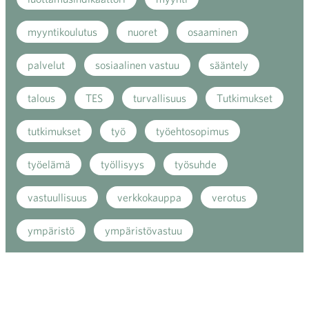
myyntikoulutus
nuoret
osaaminen
palvelut
sosiaalinen vastuu
sääntely
talous
TES
turvallisuus
Tutkimukset
tutkimukset
työ
työehtosopimus
työelämä
työllisyys
työsuhde
vastuullisuus
verkkokauppa
verotus
ympäristö
ympäristövastuu