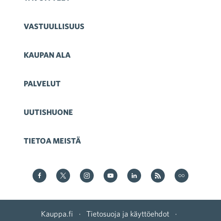
VASTUULLISUUS
KAUPAN ALA
PALVELUT
UUTISHUONE
TIETOA MEISTÄ
Kauppa Facebookissa
Kauppa Twitterissä
Kauppa on Instagram
Kauppa YouTubesssa
Kauppa LinkedInissä
Kauppa on RSS
Kauppa
on Flickr
Kauppa.fi
·
Tietosuoja ja käyttöehdot
·