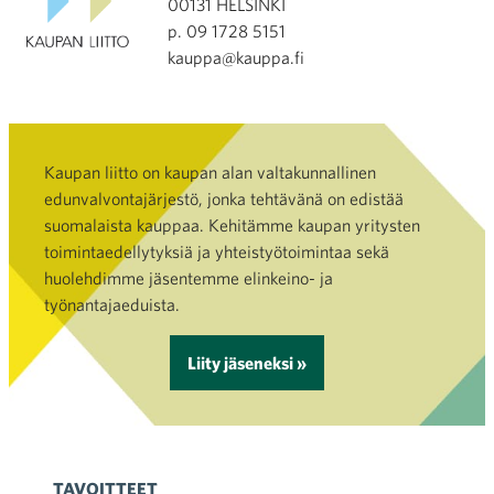
00131 HELSINKI
p. 09 1728 5151
kauppa@kauppa.fi
Kaupan liitto on kaupan alan valtakunnallinen
edunvalvontajärjestö, jonka tehtävänä on edistää
suomalaista kauppaa. Kehitämme kaupan yritysten
toimintaedellytyksiä ja yhteistyötoimintaa sekä
huolehdimme jäsentemme elinkeino- ja
työnantajaeduista.
Liity jäseneksi »
TAVOITTEET