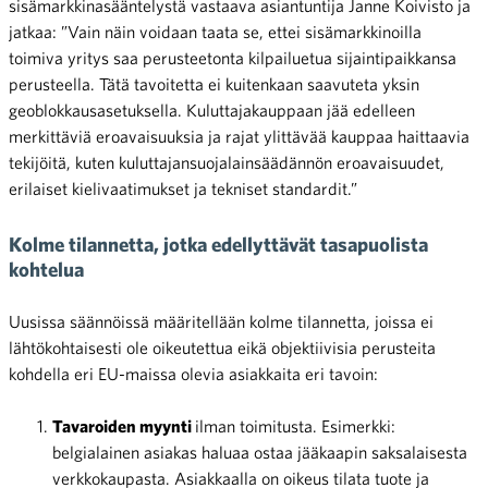
sisämarkkinasääntelystä vastaava asiantuntija Janne Koivisto ja
jatkaa: ”Vain näin voidaan taata se, ettei sisämarkkinoilla
toimiva yritys saa perusteetonta kilpailuetua sijaintipaikkansa
perusteella. Tätä tavoitetta ei kuitenkaan saavuteta yksin
geoblokkausasetuksella. Kuluttajakauppaan jää edelleen
merkittäviä eroavaisuuksia ja rajat ylittävää kauppaa haittaavia
tekijöitä, kuten kuluttajansuojalainsäädännön eroavaisuudet,
erilaiset kielivaatimukset ja tekniset standardit.”
Kolme tilannetta, jotka edellyttävät tasapuolista
kohtelua
Uusissa säännöissä määritellään kolme tilannetta, joissa ei
lähtökohtaisesti ole oikeutettua eikä objektiivisia perusteita
kohdella eri EU-maissa olevia asiakkaita eri tavoin:
Tavaroiden myynti
ilman toimitusta. Esimerkki:
belgialainen asiakas haluaa ostaa jääkaapin saksalaisesta
verkkokaupasta. Asiakkaalla on oikeus tilata tuote ja