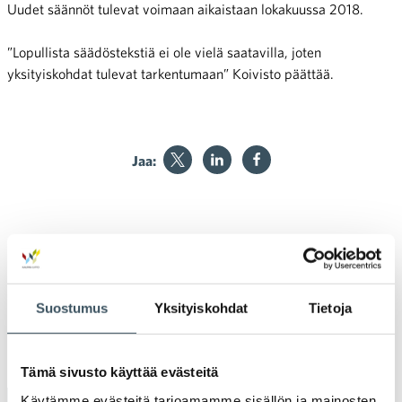
Uudet säännöt tulevat voimaan aikaistaan lokakuussa 2018.
”Lopullista säädöstekstiä ei ole vielä saatavilla, joten
yksityiskohdat tulevat tarkentumaan” Koivisto päättää.
Jaa:
Veroasiantuntijan tietoisku:
Tunnelmia Ollaan ihmisiksi -
Artikkelien selaus
Onko reaaliaikainen verotus
kampanjan
nurkan takana?
avaustilaisuudesta
Suostumus
Yksityiskohdat
Tietoja
Tämä sivusto käyttää evästeitä
Käytämme evästeitä tarjoamamme sisällön ja mainosten