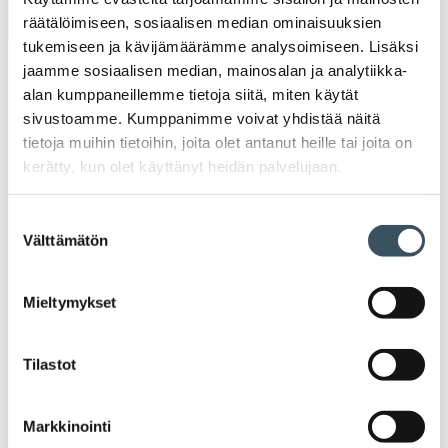
Uutiset
räätälöimiseen, sosiaalisen median ominaisuuksien
tukemiseen ja kävijämäärämme analysoimiseen. Lisäksi
Tiedotteet
jaamme sosiaalisen median, mainosalan ja analytiikka-
alan kumppaneillemme tietoja siitä, miten käytät
sivustoamme. Kumppanimme voivat yhdistää näitä
Blogit
tietoja muihin tietoihin, joita olet antanut heille tai joita on
kerätty, kun olet käyttänyt heidän palvelujaan.
Lausunnot
Suostumuksen
Välttämätön
Neuvottelumaailma
valinta
Av
Häiriötilanteisiin varautuminen
Mieltymykset
Häir
va
Kannattavakauppa.fi
Tilastot
A
Tarinoita kaupan alalta
Markkinointi
val