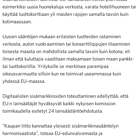
esimerkiksi uusia huonekaluja verkosta, varata hotellihuoneen tai
käyttää luottokorttiaan yli maiden rajojen samalla tavoin kuin
kotimaassaan.
Uusien sääntöjen mukaan erilaisten tuotteiden ostaminen
verkosta, auton vuokraaminen tai konserttilippujen tilaaminen
toisesta maasta on mahdollista samalla tavoin kuin kotona, eli
ilman että kuluttajia vaaditaan maksamaan toisen maan pankki-
tai luottokortilla. Yrityksille se merkitsee parempaa
oikeusvarmuutta silloin kun ne toimivat useammassa kuin
yhdessä EU-maassa.
Digitaalisten sisämarkkinoiden toteuttaminen edellyttää, että
EU:n lainsäätäjät hyväksyvät kaikki nykyisen komission
toimikaudella esitetyt 24 lainsäädäntöehdotusta.
”Kaupan liitto kannattaa yleisesti sisämarkkinasääntelyn
harmonisaatiota”, toteaa EU-edunvalvonnasta ja