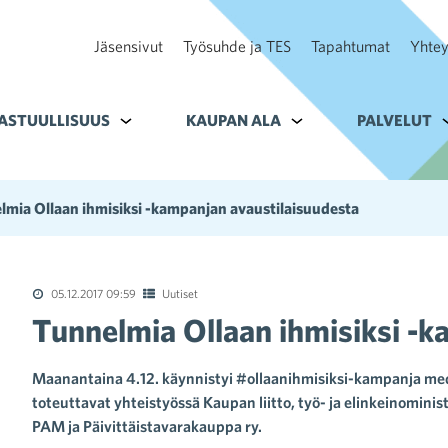
Jäsensivut
Työsuhde ja TES
Tapahtumat
Yhtey
ohteelle Tavoitteet
ASTUULLISUUS
Alavalikko kohteelle Vastuullisuus
KAUPAN ALA
Alavalikko kohteelle K
PALVELUT
A
lmia Ollaan ihmisiksi -kampanjan avaustilaisuudesta
05.12.2017 09:59
Uutiset
Tunnelmia Ollaan ihmisiksi -k
Maanantaina 4.12. käynnistyi #ollaanihmisiksi-kampanja m
toteuttavat yhteistyössä Kaupan liitto, työ- ja elinkeinomini
PAM ja Päivittäistavarakauppa ry.