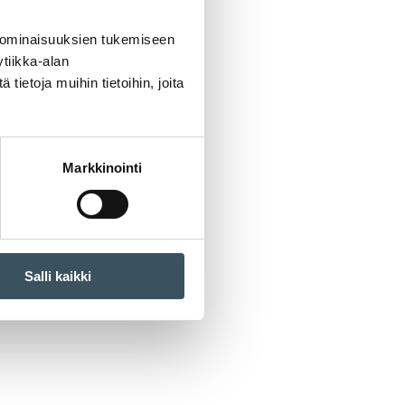
 ominaisuuksien tukemiseen
tiikka-alan
ietoja muihin tietoihin, joita
Markkinointi
Salli kaikki