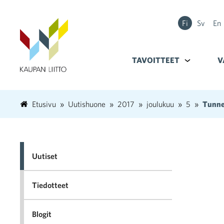
Fi
Sv
En
TAVOITTEET
Alavalikko k
V
Etusivu
Uutishuone
2017
joulukuu
5
Tunne
Uutiset
Tiedotteet
Blogit