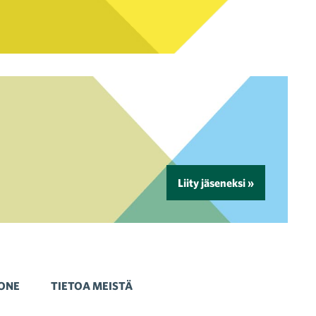
Liity jäseneksi »
ONE
TIETOA MEISTÄ