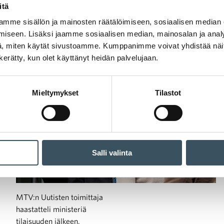
itä
Kaupan liiton pääekonomisti
mme sisällön ja mainosten räätälöimiseen, sosiaalisen median
Jaana Kurjenoja
iseen. Lisäksi jaamme sosiaalisen median, mainosalan ja analy
, miten käytät sivustoamme. Kumppanimme voivat yhdistää näitä t
n kerätty, kun olet käyttänyt heidän palvelujaan.
Mieltymykset
Tilastot
Salli valinta
MTV:n Uutisten toimittaja
haastatteli ministeriä
tilaisuuden jälkeen.