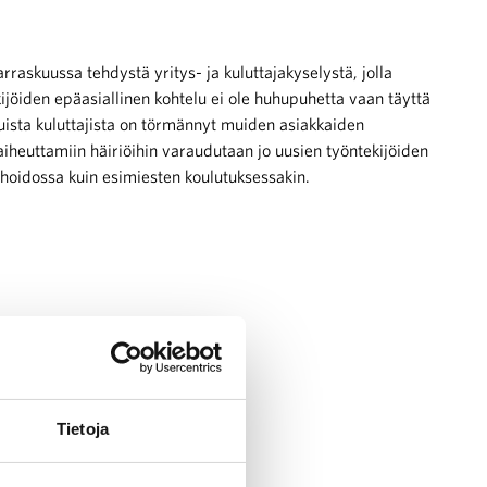
raskuussa tehdystä yritys- ja kuluttajakyselystä, jolla
kijöiden epäasiallinen kohtelu ei ole huhupuhetta vaan täyttä
uista kuluttajista on törmännyt muiden asiakkaiden
 aiheuttamiin häiriöihin varaudutaan jo uusien työntekijöiden
nhoidossa kuin esimiesten koulutuksessakin.
Tietoja