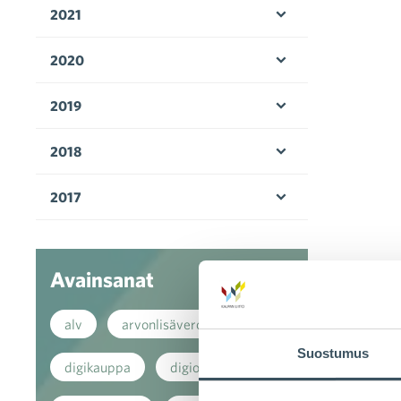
2021
Avaa valikko
2020
Avaa valikko
2019
Avaa valikko
2018
Avaa valikko
2017
Avaa valikko
Avainsanat
alv
arvonlisävero
Suostumus
digikauppa
digiostaminen