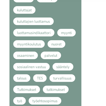
kuluttajat
kuluttajien luottamus
luottamusindikaattori
myynti
myyntikoulutus
nuoret
osaaminen
palvelut
sosiaalinen vastuu
sääntely
talous
TES
turvallisuus
Tutkimukset
tutkimukset
työ
työehtosopimus