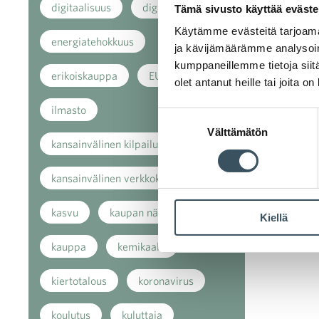
digitaalisuus
digitalisaatio
Tämä sivusto käyttää eväste
Käytämme evästeitä tarjoama
energiatehokkuus
ja kävijämäärämme analysoim
kumppaneillemme tietoja siitä
erikoiskauppa
EU
olet antanut heille tai joita o
ilmasto
Suostumuksen
Välttämätön
valinta
kansainvälinen kilpailu
kansainvälinen verkkokauppa
kasvu
kaupan näkymät
Kiellä
kauppa
kemikaalit
kiertotalous
koronavirus
koulutus
kuluttaja