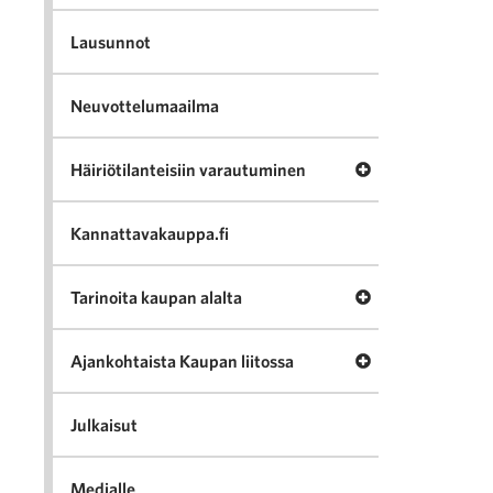
Lausunnot
Neuvottelumaailma
Avaa valikko Häir
Häiriötilanteisiin varautuminen
Kannattavakauppa.fi
Avaa valikko Tari
Tarinoita kaupan alalta
Avaa valikko Ajan
Ajankohtaista Kaupan liitossa
Julkaisut
Medialle