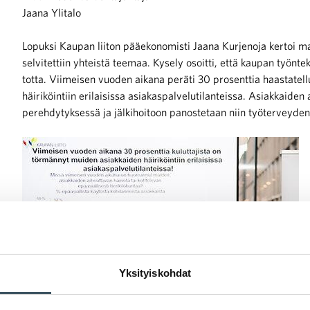
Jaana Ylitalo
Lopuksi Kaupan liiton pääekonomisti Jaana Kurjenoja kertoi mar
selvitettiin yhteistä teemaa. Kysely osoitti, että kaupan työnte
totta. Viimeisen vuoden aikana peräti 30 prosenttia haastatell
häiriköintiin erilaisissa asiakaspalvelutilanteissa. Asiakkaiden
perehdytyksessä ja jälkihoitoon panostetaan niin työterveyde
Yksityiskohdat