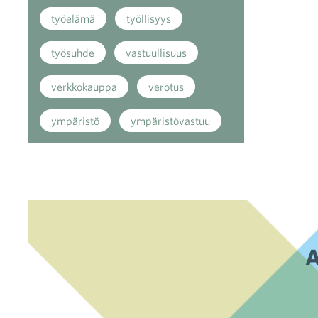
työelämä
työllisyys
työsuhde
vastuullisuus
verkkokauppa
verotus
ympäristö
ympäristövastuu
A