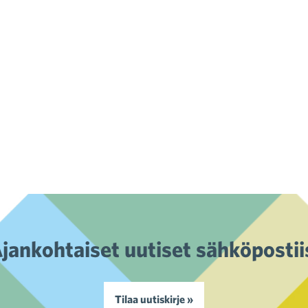
jankohtaiset uutiset sähköpostii
Tilaa uutiskirje »