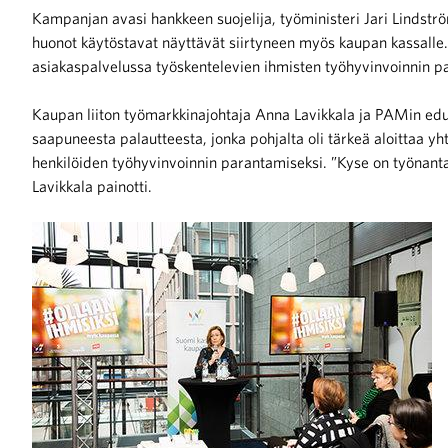
Kampanjan avasi hankkeen suojelija, työministeri Jari Lindst
huonot käytöstavat näyttävät siirtyneen myös kaupan kassall
asiakaspalvelussa työskentelevien ihmisten työhyvinvoinnin p
Kaupan liiton työmarkkinajohtaja Anna Lavikkala ja PAMin edun
saapuneesta palautteesta, jonka pohjalta oli tärkeä aloittaa y
iötilanteisiin varautuminen
henkilöiden työhyvinvoinnin parantamiseksi. ”Kyse on työnanta
Lavikkala painotti.
noita kaupan alalta
kohtaista Kaupan liitossa