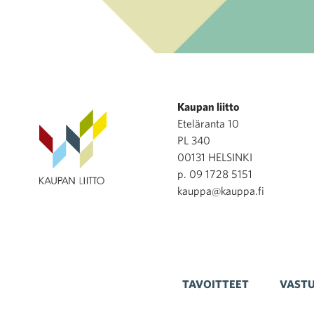
Kaupan liitto
Eteläranta 10
PL 340
00131 HELSINKI
p. 09 1728 5151
kauppa@kauppa.fi
TAVOITTEET
VASTU