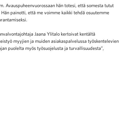
röm. Avauspuheenvuorossaan hän totesi, että somesta tutut
e. Hän painotti, että me voimme kaikki tehdä osuutemme
arantamiseksi.
valvontajohtaja Jaana Ylitalo kertoivat kentältä
hteistyö myyjien ja muiden asiakaspalvelussa työskentelevien
jan puolelta myös työsuojelusta ja turvallisuudesta”,