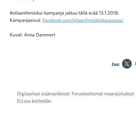
#ollaanihmisiksi-kampanja jatkuu tällä erää 13.1.2018.
Kampanjasivut:
Facebook.com/ollaanihmisiksikaupassa/
Kuvat: Anna Dammert
Jaa:
Digitaaliset sisämarkkinat: Perusteettomat maarajoitukset
Artikkelien selaus
EU:ssa kielletään