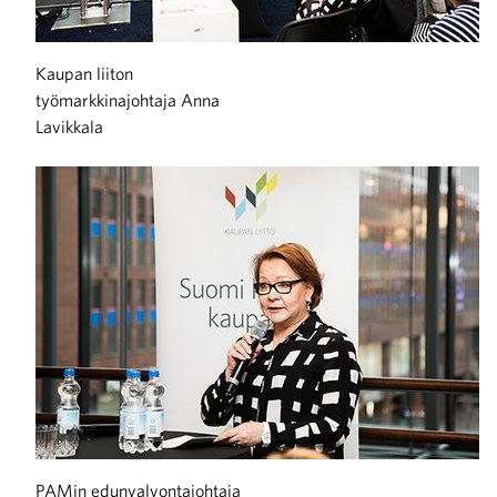
raa toimintaamme
Kaupan liiton
työmarkkinajohtaja Anna
Lavikkala
PAMin edunvalvontajohtaja