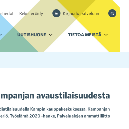
Hae
stiedot
Rekisteröidy
Kirjaudu palveluun
sivustolta
aupan ala
lavalikko kohteelle Palvelut
UUTISHUONE
Alavalikko kohteelle Uutishuone
TIETOA MEISTÄ
Alavalikko k
ampanjan avaustilaisuudesta
ediatilaisuudella Kampin kauppakeskuksessa. Kampanjan
steriö, Työelämä 2020 -hanke, Palvelualojen ammattiliitto