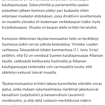
kuluttajansuojaa. Sidosryhmiltä ja parlamentilta saadun
palautteen jälkeen komissio päätyi pari kuukautta sitten
antamaan muokatun ehdotuksen, jossa direktiivin soveltamisala
on muutettu yleiseksi eli koskemaan verkkokaupan lisäksi myös
kivijalkakauppaa
. Muutos on kaupan alalle erittäin tervetullut.
Komission lähteminen täysharmonisaation tielle on herättänyt
Suomessa jonkin verran julkista keskustelua. Viimeksi vuoden
vaihteessa Talouselämä-lehden kommentissa (1.1. Ismo Virta)
pelättiin, että EU on viemässä Suomen kuluttajansuojaa Albanian
tasolle. Leikkisästä kielikuvasta huolimatta ja Albanian
kuluttajansuojaa tuntematta voin varmuudella luvata, että
sääntelyn esikuvat tulevat muualta.
Täysharmonisaation kritiikin takana kummittelee elämälle vieras
ajatus, jonka mukaan nykymaailmassa markkinat jakautuisivat
kansallisiin (suljettuihin) ja kansainvälisiin (avoimiin)
markkinoihin, ja että näitä voitaisiin merkittävissä määrin