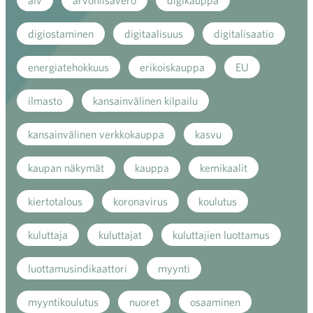
alv
arvonlisävero
digikauppa
digiostaminen
digitaalisuus
digitalisaatio
energiatehokkuus
erikoiskauppa
EU
ilmasto
kansainvälinen kilpailu
kansainvälinen verkkokauppa
kasvu
kaupan näkymät
kauppa
kemikaalit
kiertotalous
koronavirus
koulutus
kuluttaja
kuluttajat
kuluttajien luottamus
luottamusindikaattori
myynti
myyntikoulutus
nuoret
osaaminen