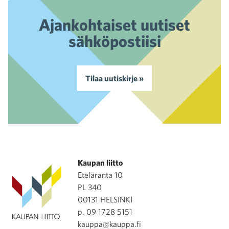
Ajankohtaiset uutiset
sähköpostiisi
Tilaa uutiskirje »
Kaupan liitto
Eteläranta 10
PL 340
00131 HELSINKI
p. 09 1728 5151
kauppa@kauppa.fi