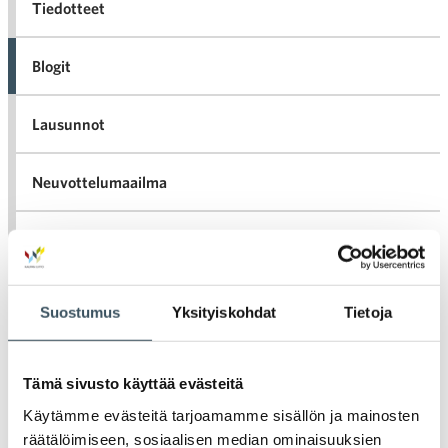
Tiedotteet
Blogit
Lausunnot
Neuvottelumaailma
Av
Häiriötilanteisiin varautuminen
Häir
va
Kannattavakauppa.fi
Suostumus
Yksityiskohdat
Tietoja
A
Tarinoita kaupan alalta
val
Tämä sivusto käyttää evästeitä
Tari
ka
Ava
Ajankohtaista Kaupan liitossa
Käytämme evästeitä tarjoamamme sisällön ja mainosten
al
Ajan
räätälöimiseen, sosiaalisen median ominaisuuksien