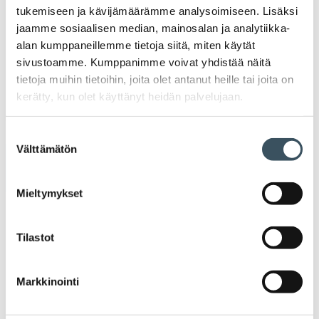
K
tukemiseen ja kävijämäärämme analysoimiseen. Lisäksi
l
Julkaisut
jaamme sosiaalisen median, mainosalan ja analytiikka-
alan kumppaneillemme tietoja siitä, miten käytät
Medialle
sivustoamme. Kumppanimme voivat yhdistää näitä
tietoja muihin tietoihin, joita olet antanut heille tai joita on
kerätty, kun olet käyttänyt heidän palvelujaan.
Ava
Seuraa toimintaamme
toi
Suostumuksen
Välttämätön
valinta
Arkistot
Mieltymykset
2026
Ava
valik
Tilastot
2025
Ava
valik
Markkinointi
2024
Ava
valik