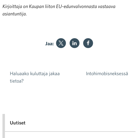
Kirjoittaja on Kaupan liiton EU-edunvalvonnasta vastaava
asiantuntija.
Jaa:
Haluaako kuluttaja jakaa
Intohimobisneksessä
Artikkelien selaus
tietoa?
Uutiset