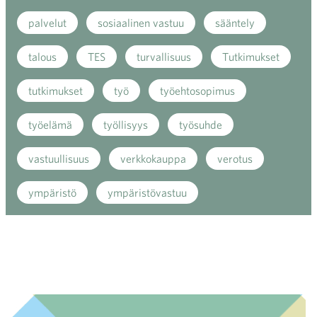
palvelut
sosiaalinen vastuu
sääntely
talous
TES
turvallisuus
Tutkimukset
tutkimukset
työ
työehtosopimus
työelämä
työllisyys
työsuhde
vastuullisuus
verkkokauppa
verotus
ympäristö
ympäristövastuu