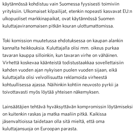
käytännössä kohdistuu vain Suomessa fyysisesti toimiviin
yrityksiin. Ulkomaiset kilpailijat, etenkin nopeasti kasvavat EU:n
ulkopuoliset markkinapaikat, ovat käytännössä Suomen
kuluttajaviranomaisen pitkän kouran ulottumattomissa.
Toki komission muutetussa ehdotuksessa on kaupan alankin
kannalta heikkouksia. Kuluttajalla olisi mm. oikeus purkaa
tavaran kauppa silloinkin, kun tavaran virhe on vähäinen.
Virhettä koskevaa käänteistä todistustaakkaa sovellettaisiin
kahden vuoden ajan nykyisen puolen vuoden sijaan, eikä
kuluttajalla olisi velvollisuutta reklamoida virheestä
kohtuullisessa ajassa. Näihinkin kohtiin neuvosto pyrkii ja
toivottavasti myös löytää yhteisen näkemyksen.
Lainsäätäjien tehtävä hyväksyttävän kompromissin löytämiseksi
on kuitenkin raskas ja matka maaliin pitkä. Kaikissa
jäsenvaltioissa taidetaan olla sitä mieltä, että oma
kuluttajansuoja on Euroopan parasta.