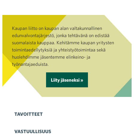
Kaupan liitto on kaupan alan valtakunnallinen
edunvalvontajärjestö, jonka tehtävänä on edistää
suomalaista kauppaa. Kehitämme kaupan yritysten
toimintaedellytyksiä ja yhteistyötoimintaa sekä
huolehdimme jäsentemme elinkeino- ja
työnantajaeduista.
Liity jäseneksi »
TAVOITTEET
VASTUULLISUUS