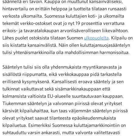
säännellä eri tavoin. Kauppa on muuttunut kansainväliseksi,
hintavertailu on erittäin helppoa ja tuotteita tilataan runsaasti
verkosta ulkomailta. Suomessa kuluttajien koti- ja ulkomailta
tekemät verkko-ostokset ovat jo nyt 19 prosenttia verrattuna
erikois- ja tavaratalokaupan arvonlisäverolliseen liikevaihtoon.
Lähes puolet ostoksista tilataan Suomen
ulkopuolelta
. Kilpailu on
siis kiistatta kansainvälistä. Näin ollen kuluttajansuojasääntelyn
tulisi yhtenäismarkkinoilla olla mahdollisimman harmonisoitua.
Sääntelyn tulisi siis olla yhdenmukaista myyntikanavasta ja
sisällöstä riippumatta, eikä verkkokauppaa pidä tarkastella
erillisenä kysymyksenä. Kansallisesti eroava sääntely ja sen
tulkinnat vaikuttavat sekä sisämarkkinakauppaan että
kolmansista valtioista EU-alueelle suuntautuvaan kauppaan.
Tiukemman sääntelyn ja valvonnan piirissä olevat yritykset
kärsivät kilpailuhaittaa, kun taas väljemmän sääntelyn piirissä
olevat yritykset saavat tilanteesta epäoikeudenmukaista
kilpailuetua. Esimerkiksi Suomessa kuluttajamarkkinointiin on
suhtauduttu varsin ankarasti, mutta valvonta valitettavasti